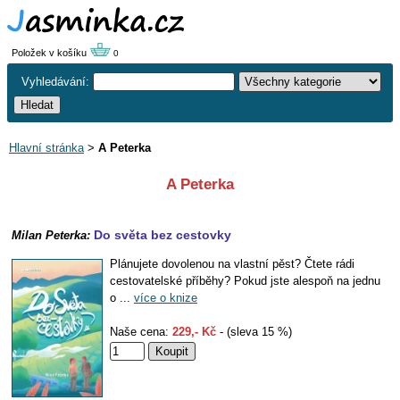
Položek v košíku
0
Vyhledávání:
Hlavní stránka
>
A Peterka
A Peterka
Do světa bez cestovky
Milan Peterka:
Plánujete dovolenou na vlastní pěst? Čtete rádi
cestovatelské příběhy? Pokud jste alespoň na jednu
o ...
více o knize
Naše cena:
229,- Kč
- (sleva 15 %)