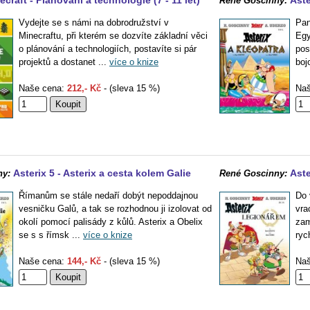
ecraft - Plánování a technologie (7 - 11 let)
Aste
René Goscinny:
Vydejte se s námi na dobrodružství v
Pan
Minecraftu, při kterém se dozvíte základní věci
Egy
o plánování a technologiích, postavíte si pár
pos
projektů a dostanet ...
více o knize
boj
Naše cena:
212,- Kč
- (sleva 15 %)
Naš
Asterix 5 - Asterix a cesta kolem Galie
Aste
ny:
René Goscinny:
Římanům se stále nedaří dobýt nepoddajnou
Do 
vesničku Galů, a tak se rozhodnou ji izolovat od
vra
okolí pomocí palisády z kůlů. Asterix a Obelix
zam
se s s římsk ...
více o knize
ryc
Naše cena:
144,- Kč
- (sleva 15 %)
Naš