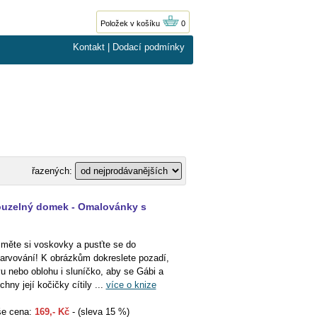
Položek v košíku
0
Kontakt
|
Dodací podmínky
řazených:
ouzelný domek - Omalovánky s
měte si voskovky a pusťte se do
arvování! K obrázkům dokreslete pozadí,
vu nebo oblohu i sluníčko, aby se Gábi a
chny její kočičky cítily ...
více o knize
e cena:
169,- Kč
- (sleva 15 %)