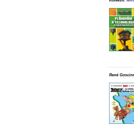
Min
Kolektiv:
René Goscin