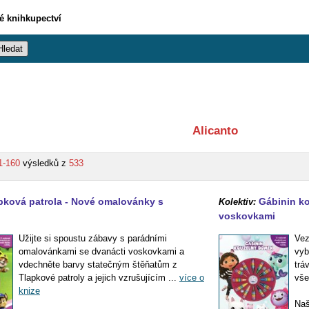
vé knihkupectví
Alicanto
1-160
výsledků z
533
pková patrola - Nové omalovánky s
Gábinin k
Kolektiv:
voskovkami
Užijte si spoustu zábavy s parádními
Vez
omalovánkami se dvanácti voskovkami a
vyb
vdechněte barvy statečným štěňatům z
trá
Tlapkové patroly a jejich vzrušujícím ...
více o
vše
knize
Naš