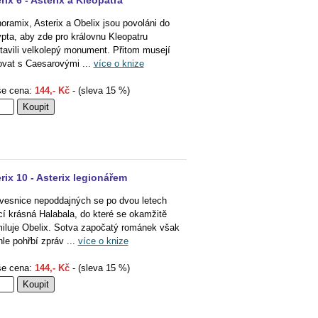
rix 6 - Asterix a Kleopatra
oramix, Asterix a Obelix jsou povoláni do
pta, aby zde pro královnu Kleopatru
tavili velkolepý monument. Přitom musejí
ovat s Caesarovými ...
více o knize
e cena:
144,- Kč
- (sleva 15 %)
rix 10 - Asterix legionářem
vesnice nepoddajných se po dvou letech
cí krásná Halabala, do které se okamžitě
iluje Obelix. Sotva započatý románek však
hle pohřbí zpráv ...
více o knize
e cena:
144,- Kč
- (sleva 15 %)