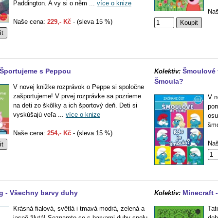
Paddington. A vy si o něm ...
více o knize
Naš
Naše cena:
229,- Kč
- (sleva 15 %)
 Športujeme s Peppou
Šmoulové v
Kolektiv:
Šmoula?
V novej knižke rozprávok o Peppe si spoločne
zašportujeme! V prvej rozprávke sa pozrieme
V n
na deti zo škôlky a ich športový deň. Deti si
pom
vyskúšajú veľa ...
více o knize
osu
šmo
Naše cena:
254,- Kč
- (sleva 15 %)
Naš
g - Všechny barvy duhy
Minecraft 
Kolektiv:
Krásná fialová, světlá i tmavá modrá, zelená a
Tat
jasně žlutá! Seznamte se s barvami duhy spolu
dob