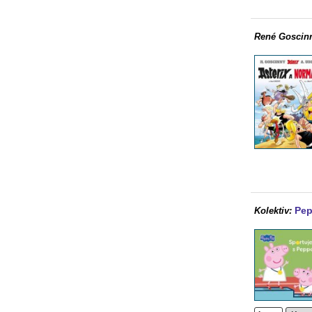
René Goscin
Pep
Kolektiv: