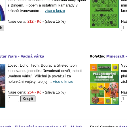
s Bingem, Flopem a ostatními kamarády v
min
krásně tvarovaném ...
více o knize
kre
Naše cena:
212,- Kč
- (sleva 15 %)
Naš
Star Wars - Vadná várka
Minecraft 
Kolektiv:
Lovec, Echo, Tech, Bourač a Střelec tvoří
Vyd
klonovanou jednotku Devadesát devět, neboli
nau
„Vadnou várku“. Všichni je považují za
pln
nefunkční vojáky, ale jej ...
více o knize
zís
Naše cena:
254,- Kč
- (sleva 15 %)
Naš