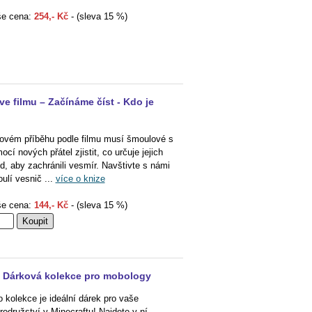
e cena:
254,- Kč
- (sleva 15 %)
e filmu – Začínáme číst - Kdo je
ovém příběhu podle filmu musí šmoulové s
ocí nových přátel zjistit, co určuje jejich
d, aby zachránili vesmír. Navštivte s námi
ulí vesnič ...
více o knize
e cena:
144,- Kč
- (sleva 15 %)
- Dárková kolekce pro mobology
o kolekce je ideální dárek pro vaše
rodružství v Minecraftu! Najdete v ní