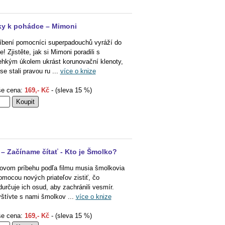
y k pohádce – Mimoni
íbení pomocníci superpadouchů vyráží do
e! Zjistěte, jak si Mimoni poradili s
ehkým úkolem ukrást korunovační klenoty,
 se stali pravou ru ...
více o knize
e cena:
169,- Kč
- (sleva 15 %)
 – Začíname čítať - Kto je Šmolko?
ovom príbehu podľa filmu musia šmolkovia
omocou nových priateľov zistiť, čo
durčuje ich osud, aby zachránili vesmír.
štívte s nami šmolkov ...
více o knize
e cena:
169,- Kč
- (sleva 15 %)