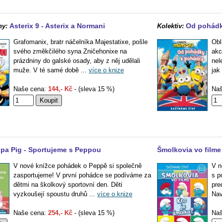
Asterix 9 - Asterix a Normani
Od pohádk
ny:
Kolektiv:
Grafomanix, bratr náčelníka Majestatixe, pošle
Obl
svého změkčilého syna Zničehonixe na
akc
prázdniny do galské osady, aby z něj udělali
nel
muže. V té samé době ...
více o knize
jak
Naše cena:
144,- Kč
- (sleva 15 %)
Naš
pa Pig - Sportujeme s Peppou
Šmolkovia vo filme
V nové knížce pohádek o Peppě si společně
V n
zasportujeme! V první pohádce se podíváme za
s p
dětmi na školkový sportovní den. Děti
pre
vyzkoušejí spoustu druhů ...
více o knize
Nav
Naše cena:
254,- Kč
- (sleva 15 %)
Naš