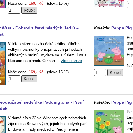
Naše cena:
169,- Kč
- (sleva 15 %)
r Wars - Dobrodružství mladých Jediů –
Peppa Pig 
Kolektiv:
st
Pep
bra
V této knížce na vás čeká krátký příběh s
spo
velkými písmenky o napínavých příhodách
Poj
oblíbených hrdinů. Vydejte se s Kaiem, Lys a
Nubsem na planetu Omaka ...
více o knize
Naš
Naše cena:
169,- Kč
- (sleva 15 %)
rodružství medvídka Paddingtona - První
Peppa Pig 
Kolektiv:
ádek
Pep
tam
V domě číslo 32 ve Windsorských zahradách
leg
žije rodina Brownových, jejich hospodyně paní
zaj
Birdová a mladý medvěd z Peru jménem