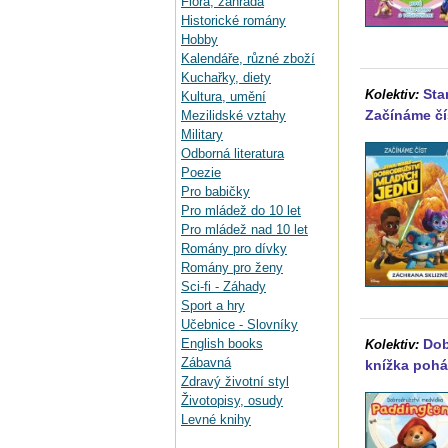
Flora, zahrada
Historické romány
Hobby
Kalendáře, různé zboží
Kuchařky, diety
Sta
Kolektiv:
Kultura, umění
Začínáme čí
Mezilidské vztahy
Military
Odborná literatura
Poezie
Pro babičky
Pro mládež do 10 let
Pro mládež nad 10 let
Romány pro dívky
Romány pro ženy
Sci-fi - Záhady
Sport a hry
Učebnice - Slovníky
English books
Dob
Kolektiv:
Zábavná
knížka poh
Zdravý životní styl
Životopisy, osudy
Levné knihy