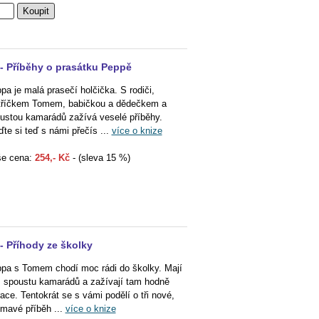
- Příběhy o prasátku Peppě
pa je malá prasečí holčička. S rodiči,
tříčkem Tomem, babičkou a dědečkem a
ustou kamarádů zažívá veselé příběhy.
ďte si teď s námi přečís ...
více o knize
e cena:
254,- Kč
- (sleva 15 %)
- Příhody ze školky
pa s Tomem chodí moc rádi do školky. Mají
 spoustu kamarádů a zažívají tam hodně
race. Tentokrát se s vámi podělí o tři nové,
ímavé příběh ...
více o knize