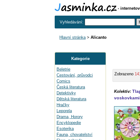
- interneto
Vyhledávání:
Hlavní stránka
>
Alicanto
Kategorie
Beletrie
Zobrazeno
14
Cestování, průvodci
Comics
Česká literatura
Tla
Kolektiv:
Detektivky
voskovkami
Dětská literatura
Hračky
Leporela
Drama, Horory
Encyklopedie
Esoterika
Fauna, chovatelství