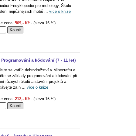
iedici Encyklopedie pro mobology, Školu
slení nejrůznějších mobů ...
více o knize
e cena:
509,- Kč
- (sleva 15 %)
- Programování a kódování (7 - 11 let)
ejte se vstříc dobrodružství v Minecraftu a
čte se základy programování a kódování při
ění různých úkolů a stavění projektů a
kávejte za n ...
více o knize
e cena:
212,- Kč
- (sleva 15 %)