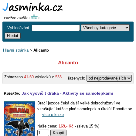
Položek v košíku
0
Vyhledávání:
Hlavní stránka
>
Alicanto
Alicanto
Zobrazeno
41-60
výsledků z
533
řazených:
Jak vycvičit draka - Aktivity se samolepkami
Kolektiv:
Dračí jezdce čeká další velké dobrodružství ve
vzrušující knížce plné samolepek a úkolů! Ponořte se
...
více o knize
Naše cena:
169,- Kč
- (sleva 15 %)