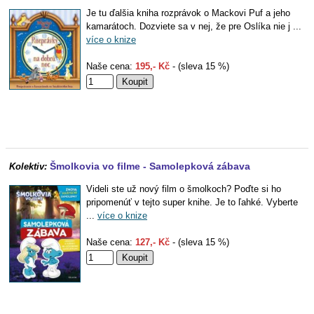
Je tu ďalšia kniha rozprávok o Mackovi Puf a jeho
kamarátoch. Dozviete sa v nej, že pre Oslíka nie j ...
více o knize
Naše cena:
195,- Kč
- (sleva 15 %)
Šmolkovia vo filme - Samolepková zábava
Kolektiv:
Videli ste už nový film o šmolkoch? Poďte si ho
pripomenúť v tejto super knihe. Je to ľahké. Vyberte
...
více o knize
Naše cena:
127,- Kč
- (sleva 15 %)