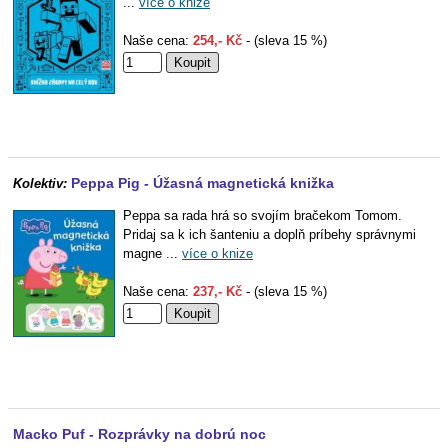
...
více o knize
Naše cena:
254,- Kč
- (sleva 15 %)
Peppa Pig - Úžasná magnetická knižka
Kolektiv:
Peppa sa rada hrá so svojím bračekom Tomom.
Pridaj sa k ich šanteniu a doplň príbehy správnymi
magne ...
více o knize
Naše cena:
237,- Kč
- (sleva 15 %)
Macko Puf - Rozprávky na dobrú noc