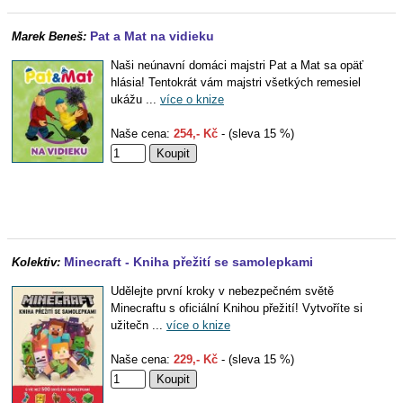
Pat a Mat na vidieku
Marek Beneš:
Naši neúnavní domáci majstri Pat a Mat sa opäť
hlásia! Tentokrát vám majstri všetkých remesiel
ukážu ...
více o knize
Naše cena:
254,- Kč
- (sleva 15 %)
Minecraft - Kniha přežití se samolepkami
Kolektiv:
Udělejte první kroky v nebezpečném světě
Minecraftu s oficiální Knihou přežití! Vytvoříte si
užitečn ...
více o knize
Naše cena:
229,- Kč
- (sleva 15 %)