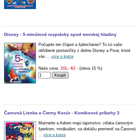
Disney - 5-minútové rozprávky spod morskej hladiny
Počujete ten čľapot a špliechanie? To sú vaše
obľúbené postavičky z dielne Disney a Pixar, ktoré
vás ...
více o knize
Naše cena:
331,- Kč
- (sleva 15 %)
Čarovná Lienka a Čierny Kocúr - Komiksové príbehy 3
Marinette a Adrien majú tajomstvo: vďaka čarovným
šperkom, mirákulám, sa dokážu premeniť na Čarovnú
...
více o knize