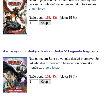
jaskyňu a rozhodnú sa ju preskúmať... Aké nebez ...
více o knize
Naše cena:
152,- Kč
- (sleva 15 %)
Ako si vycvičiť draky - Jazdci z Berku 5: Legenda Ragnaroku
Nad ostrovom Berk sa vznáša desivé proroctvo, že
jedného dňa z morských hlbín vynorí obrovské
monštr ...
více o knize
Naše cena:
152,- Kč
- (sleva 15 %)