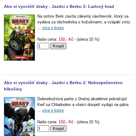
Ako si vycvičiť draky - Jazdci z Berku 3: Ľadový hrad
Na ostrov Berk zavíta zákerný návštevník, ktorý sa
vydáva za obchodníka s kožušinami, a vzápätí zmiz
...
více o knize
Naše cena:
152,- Kč
- (sleva 15 %)
Ako si vycvičiť draky - Jazdci z Berku 2: Nebezpečenstvo
hlbočiny
Dobrodružstvá partie z Dračej akadémie pokračujú!
Keď sa Chladnobrv a všetci dospelí vydajú na pátra
...
více o knize
Naše cena:
152,- Kč
- (sleva 15 %)