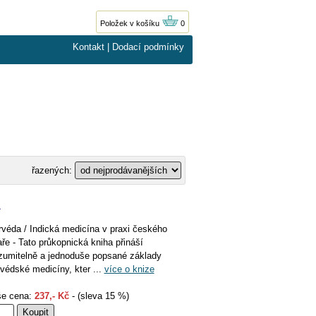
Položek v košíku
0
Kontakt
|
Dodací podmínky
řazených:
a
rvéda / Indická medicína v praxi českého
aře - Tato průkopnická kniha přináší
zumitelně a jednoduše popsané základy
rvédské medicíny, kter ...
více o knize
e cena:
237,- Kč
- (sleva 15 %)