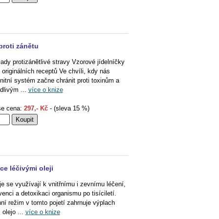
proti zánětu
ady protizánětlivé stravy Vzorové jídelníčky
 originálních receptů Ve chvíli, kdy nás
nitní systém začne chránit proti toxinům a
dlivým ...
více o knize
e cena:
297,- Kč
- (sleva 15 %)
ce léčivými oleji
je se využívají k vnitřnímu i zevnímu léčení,
venci a detoxikaci organismu po tisíciletí.
ní režim v tomto pojetí zahrnuje výplach
 olejo ...
více o knize