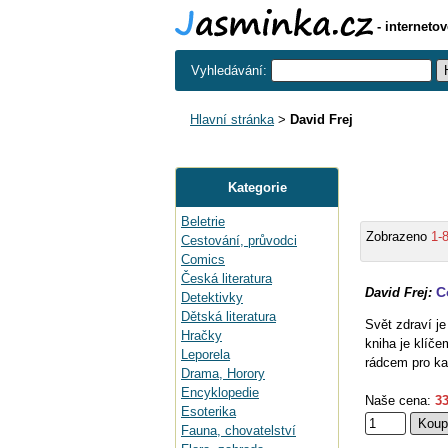
- interneto
Vyhledávání:
Hlavní stránka
>
David Frej
Kategorie
Beletrie
Zobrazeno
1-
Cestování, průvodci
Comics
Česká literatura
C
David Frej:
Detektivky
Dětská literatura
Svět zdraví je
Hračky
kniha je klíč
Leporela
rádcem pro ka
Drama, Horory
Encyklopedie
Naše cena:
33
Esoterika
Fauna, chovatelství