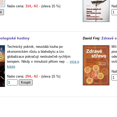
Naše cena:
314,- Kč
- (sleva 15 %)
Naš
iologické hodiny
Zdravé s
David Frej:
Technický pokrok, neustálá touha po
Mít
ekonomickém růstu a blahobytu a tzv.
pro
globalizace pokračují neskutečně rychlým
ode
tempem. Nikdy v minulosti přitom nep ...
více o
ovš
knize
Naš
Naše cena:
254,- Kč
- (sleva 15 %)