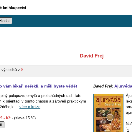
vé knihkupectví
David Frej
8
výsledků z
8
o vám lékaři neřekli, a měli byste vědět
Ájurvéd
David Frej:
 plný polopravd,omylů a protichůdných rad. Tato
Áju
em k orientaci v tomto chaosu a zároveň praktickým
lék
ždého,k ...
více o knize
sro
áju
9,- Kč
- (sleva 15 %)
Naš