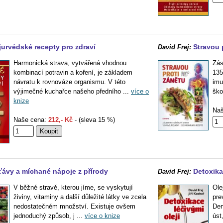
jurvédské recepty pro zdraví
Stravou 
David Frej:
Harmonická strava, vytvářená vhodnou
Zás
kombinací potravin a koření, je základem
135
návratu k rovnováze organismu. V této
imu
výjimečné kuchařce našeho předního ...
více o
ško
knize
Naš
Naše cena:
212,- Kč
- (sleva 15 %)
ťávy a míchané nápoje z přírody
Detoxika
David Frej:
V běžné stravě, kterou jíme, se vyskytují
Ole
živiny, vitaminy a další důležité látky ve zcela
pre
nedostatečném množství. Existuje ovšem
Den
jednoduchý způsob, j ...
více o knize
úst,