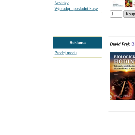
Novinky
Výprodej - poslední kusy
Reklama
B
David Frej:
Prodej medu