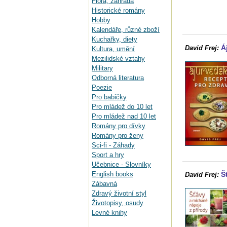
Flora, zahrada
Historické romány
Hobby
Kalendáře, různé zboží
Kuchařky, diety
Á
David Frej:
Kultura, umění
Mezilidské vztahy
Military
Odborná literatura
Poezie
Pro babičky
Pro mládež do 10 let
Pro mládež nad 10 let
Romány pro dívky
Romány pro ženy
Sci-fi - Záhady
Sport a hry
Učebnice - Slovníky
English books
Š
David Frej:
Zábavná
Zdravý životní styl
Životopisy, osudy
Levné knihy