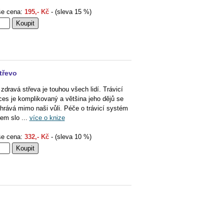
e cena:
195,- Kč
- (sleva 15 %)
třevo
 zdravá střeva je touhou všech lidí. Trávicí
ces je komplikovaný a většina jeho dějů se
hrává mimo naši vůli. Péče o trávicí systém
em slo ...
více o knize
e cena:
332,- Kč
- (sleva 10 %)