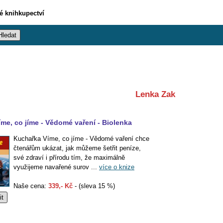
vé knihkupectví
Lenka Zak
íme, co jíme - Vědomé vaření - Biolenka
Kuchařka Víme, co jíme - Vědomé vaření chce
čtenářům ukázat, jak můžeme šetřit peníze,
své zdraví i přírodu tím, že maximálně
využijeme navařené surov ...
více o knize
Naše cena:
339,- Kč
- (sleva 15 %)