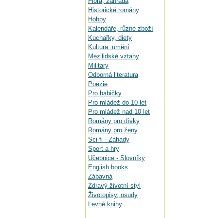
Flora, zahrada
Historické romány
Hobby
Kalendáře, různé zboží
Kuchařky, diety
Kultura, umění
Mezilidské vztahy
Military
Odborná literatura
Poezie
Pro babičky
Pro mládež do 10 let
Pro mládež nad 10 let
Romány pro dívky
Romány pro ženy
Sci-fi - Záhady
Sport a hry
Učebnice - Slovníky
English books
Zábavná
Zdravý životní styl
Životopisy, osudy
Levné knihy