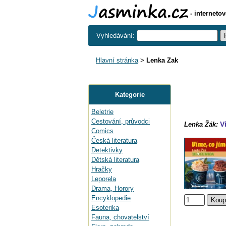
- interneto
Vyhledávání:
Hlavní stránka
>
Lenka Zak
Kategorie
Beletrie
Cestování, průvodci
V
Lenka Žák:
Comics
Česká literatura
Detektivky
Dětská literatura
Hračky
Leporela
Drama, Horory
Encyklopedie
Esoterika
Fauna, chovatelství