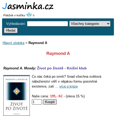
Položek v košíku
0
Vyhledávání:
Hlavní stránka
>
Raymond A
Raymond A
Život po životě - Knižní klub
Raymond A. Moody:
Co nás čeká po smrti? Snad všechna světová
náboženství věří v nějakou formu posmrtné
existence, zatí ...
více o knize
Naše cena:
195,- Kč
- (sleva 15 %)