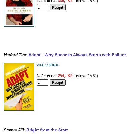
Naše cena:
339,- Kč
- (sleva 15 %)
Adapt : Why Success Always Starts with Failure
Harford Tim:
více o knize
Naše cena:
254,- Kč
- (sleva 15 %)
Bright from the Start
Stamm Jill: