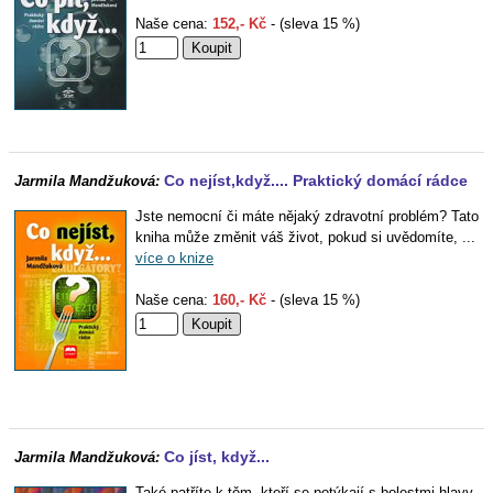
Naše cena:
152,- Kč
- (sleva 15 %)
Co nejíst,když.... Praktický domácí rádce
Jarmila Mandžuková:
Jste nemocní či máte nějaký zdravotní problém? Tato
kniha může změnit váš život, pokud si uvědomíte, ...
více o knize
Naše cena:
160,- Kč
- (sleva 15 %)
Co jíst, když...
Jarmila Mandžuková:
Také patříte k těm, kteří se potýkají s bolestmi hlavy,