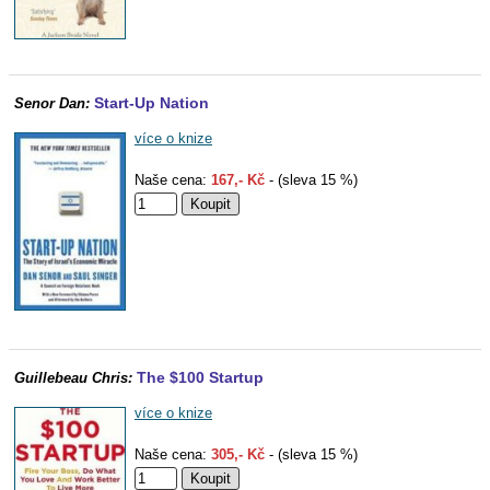
Start-Up Nation
Senor Dan:
více o knize
Naše cena:
167,- Kč
- (sleva 15 %)
The $100 Startup
Guillebeau Chris:
více o knize
Naše cena:
305,- Kč
- (sleva 15 %)