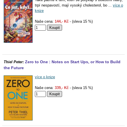
trpí nespavostí, mají vysoký cholesterol, bo ...
více o
knize
Naše cena:
144,- Kč
- (sleva 15 %)
Zero to One : Notes on Start Ups, or How to Build
Thiel Peter:
the Future
více o knize
Naše cena:
339,- Kč
- (sleva 15 %)