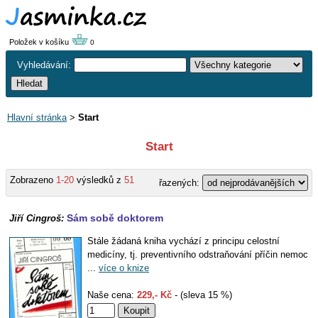
Položek v košíku
0
Vyhledávání:
Hlavní stránka
>
Start
Start
Zobrazeno
1-20
výsledků z
51
řazených:
Sám sobě doktorem
Jiří Cingroš:
Stále žádaná kniha vychází z principu celostní
medicíny, tj. preventivního odstraňování příčin nemoc
...
více o knize
Naše cena:
229,- Kč
- (sleva 15 %)