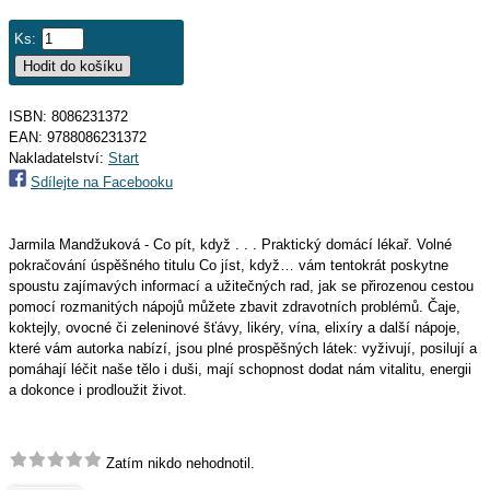
Ks:
ISBN: 8086231372
EAN:
9788086231372
Nakladatelství:
Start
Sdílejte na Facebooku
Jarmila Mandžuková - Co pít, když . . . Praktický domácí lékař. Volné
pokračování úspěšného titulu Co jíst, když… vám tentokrát poskytne
spoustu zajímavých informací a užitečných rad, jak se přirozenou cestou
pomocí rozmanitých nápojů můžete zbavit zdravotních problémů. Čaje,
koktejly, ovocné či zeleninové šťávy, likéry, vína, elixíry a další nápoje,
které vám autorka nabízí, jsou plné prospěšných látek: vyživují, posilují a
pomáhají léčit naše tělo i duši, mají schopnost dodat nám vitalitu, energii
a dokonce i prodloužit život.
Zatím nikdo nehodnotil.