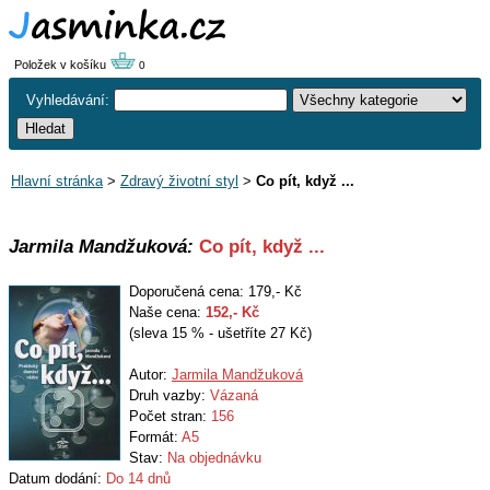
Položek v košíku
0
Vyhledávání:
Hlavní stránka
>
Zdravý životní styl
>
Co pít, když ...
Jarmila Mandžuková:
Co pít, když ...
Doporučená cena: 179,- Kč
Naše cena:
152
,- Kč
(sleva 15 % - ušetříte 27 Kč)
Autor:
Jarmila Mandžuková
Druh vazby:
Vázaná
Počet stran:
156
Formát:
A5
Stav:
Na objednávku
Datum dodání:
Do 14 dnů