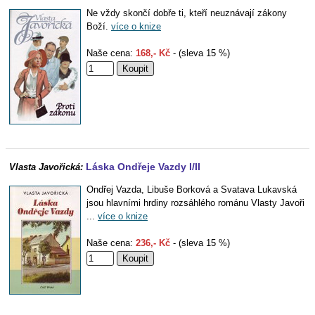
Ne vždy skončí dobře ti, kteří neuznávají zákony
Boží.
více o knize
Naše cena:
168,- Kč
- (sleva 15 %)
Láska Ondřeje Vazdy I/II
Vlasta Javořická:
Ondřej Vazda, Libuše Borková a Svatava Lukavská
jsou hlavními hrdiny rozsáhlého románu Vlasty Javoři
...
více o knize
Naše cena:
236,- Kč
- (sleva 15 %)