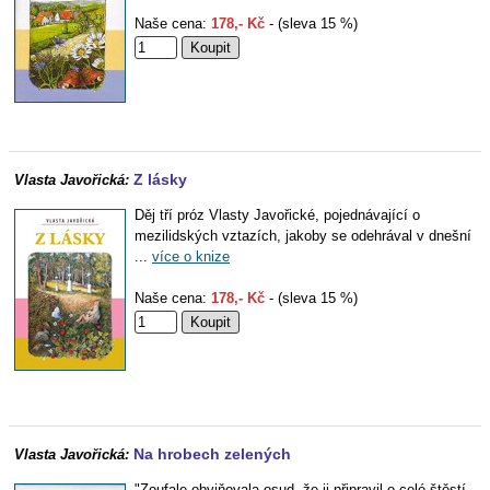
Naše cena:
178,- Kč
- (sleva 15 %)
Z lásky
Vlasta Javořická:
Děj tří próz Vlasty Javořické, pojednávající o
mezilidských vztazích, jakoby se odehrával v dnešní
...
více o knize
Naše cena:
178,- Kč
- (sleva 15 %)
Na hrobech zelených
Vlasta Javořická:
"Zoufale obviňovala osud, že ji připravil o celé štěstí,