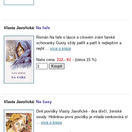
Na faře
Vlasta Javořická:
Román Na faře o lásce a citovém zrání farské
schovanky Gusty vždy patřil a patří k nejlepším a
nejhl ...
více o knize
Naše cena:
212,- Kč
- (sleva 15 %)
Na časy
Vlasta Javořická:
Dvě povídky Vlasty Javořické - dva dívčí, ženské
osudy. Hrdinkou první povídky je mladá venkovská sl
...
více o knize