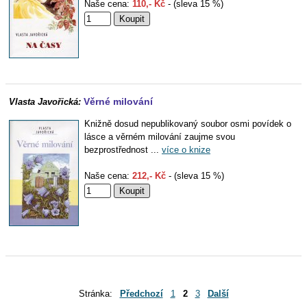
Naše cena:
110,- Kč
- (sleva 15 %)
Věrné milování
Vlasta Javořická:
Knižně dosud nepublikovaný soubor osmi povídek o
lásce a věrném milování zaujme svou
bezprostřednost ...
více o knize
Naše cena:
212,- Kč
- (sleva 15 %)
Stránka:
Předchozí
1
2
3
Další