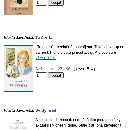
Ta čtvrtá
Vlasta Javořická:
"Ta čtvrtá" - nechtěná, opomíjená. Také její vstup do
samostatného života je nešťastný. A přece se u ...
více o knize
Naše cena:
127,- Kč
- (sleva 15 %)
Svatý hřích
Vlasta Javořická:
Neplodnost či naopak nechtěné dítě jsou problémy
aktuální i v dnešní době. Stále platí ona závěrečná ...