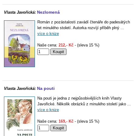
Nezlomená
Vlasta Javořická:
Román z pozástalosti zavádí čtenáře do padesátých
let minulého století. Autorka rozvíjí příběh plný ...
více o knize
Naše cena:
212,- Kč
- (sleva 15 %)
Na pouti
Vlasta Javořická:
Na pouti je jedna z nejpůsobivějších knih Vlasty
Javořické. Několik obrázků z minulého století jako ...
více o knize
Naše cena:
169,- Kč
- (sleva 15 %)