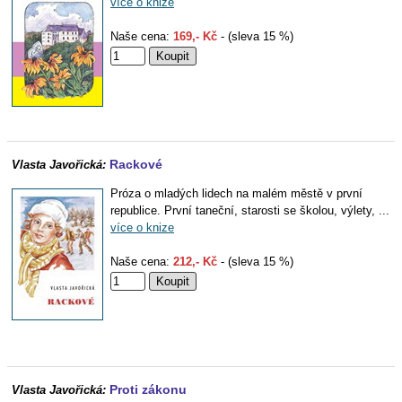
více o knize
Naše cena:
169,- Kč
- (sleva 15 %)
Rackové
Vlasta Javořická:
Próza o mladých lidech na malém městě v první
republice. První taneční, starosti se školou, výlety, ...
více o knize
Naše cena:
212,- Kč
- (sleva 15 %)
Proti zákonu
Vlasta Javořická: