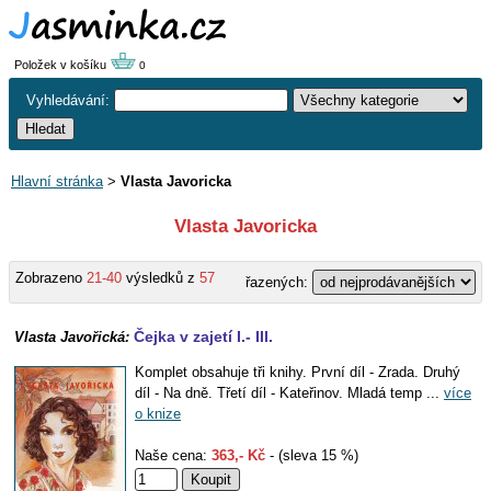
Položek v košíku
0
Vyhledávání:
Hlavní stránka
>
Vlasta Javoricka
Vlasta Javoricka
Zobrazeno
21-40
výsledků z
57
řazených:
Čejka v zajetí I.- III.
Vlasta Javořická:
Komplet obsahuje tři knihy. První díl - Zrada. Druhý
díl - Na dně. Třetí díl - Kateřinov. Mladá temp ...
více
o knize
Naše cena:
363,- Kč
- (sleva 15 %)