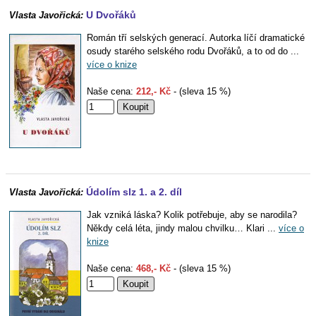
U Dvořáků
Vlasta Javořická:
Román tří selských generací. Autorka líčí dramatické
osudy starého selského rodu Dvořáků, a to od do ...
více o knize
Naše cena:
212,- Kč
- (sleva 15 %)
Údolím slz 1. a 2. díl
Vlasta Javořická:
Jak vzniká láska? Kolik potřebuje, aby se narodila?
Někdy celá léta, jindy malou chvilku… Klari ...
více o
knize
Naše cena:
468,- Kč
- (sleva 15 %)