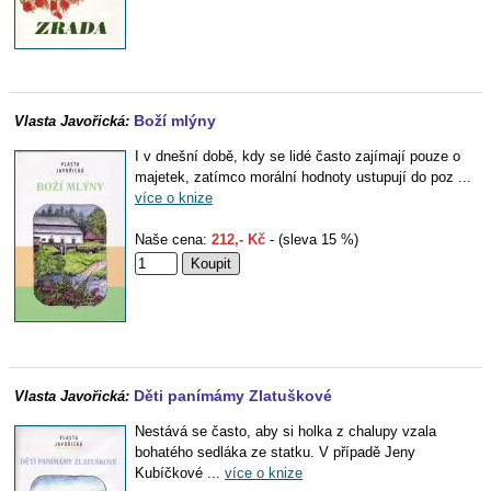
Boží mlýny
Vlasta Javořická:
I v dnešní době, kdy se lidé často zajímají pouze o
majetek, zatímco morální hodnoty ustupují do poz ...
více o knize
Naše cena:
212,- Kč
- (sleva 15 %)
Děti panímámy Zlatuškové
Vlasta Javořická:
Nestává se často, aby si holka z chalupy vzala
bohatého sedláka ze statku. V případě Jeny
Kubíčkové ...
více o knize