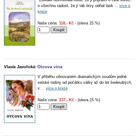
o všechnu radost, že jí tak brzy odňal lásk ...
více o
knize
Naše cena:
118,- Kč
- (sleva 15 %)
Otcova vina
Vlasta Javořická:
V příběhu věnovaném dramatickým osudům jedné
selské rodiny od počátku války až do let šedesátých,
v ...
více o knize
Naše cena:
237,- Kč
- (sleva 15 %)