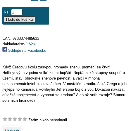
Ks:
EAN:
9788074485633
Nakladatelství:
Voxi
Sdílejte na Facebooku
Když Gregovu školu zasypou hromady sněhu, promění se čtvrť
Heffleyových v jedno velké zimní bojiště. Nepřátelské skupiny soupeří o
území, staví obrovské sněhové pevnosti a válčí v mnoha
nezapomenutelných koulovačkách. V nastalém zmatku čeká Grega a jeho
nejlepšího kamaráda Rowleyho Jeffersona boj o život. Dokážou navázat
důležitá spojenectví a vyhnout se zradám? A co až sníh roztaje? Stanou
se z nich hrdinové?
Zatím nikdo nehodnotil.