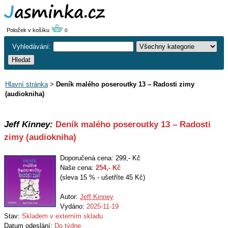
Položek v košíku
0
Vyhledávání:
Hlavní stránka
>
Deník malého poseroutky 13 – Radosti zimy
(audiokniha)
Jeff Kinney:
Deník malého poseroutky 13 – Radosti
zimy (audiokniha)
Doporučená cena: 299,- Kč
Naše cena:
254
,- Kč
(sleva 15 % - ušetříte 45 Kč)
Autor:
Jeff Kinney
Vydáno:
2025-11-19
Stav:
Skladem v externím skladu
Datum odeslání:
Do týdne