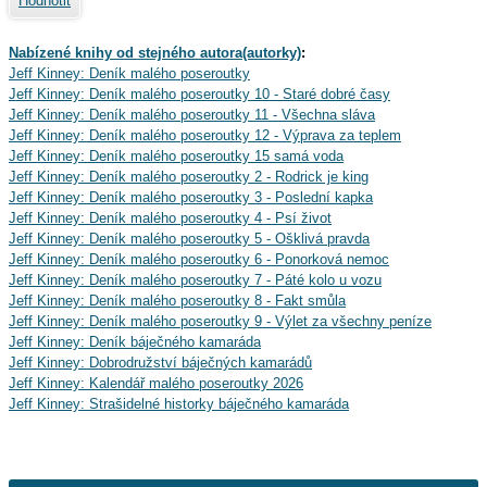
Hodnotit
Nabízené knihy od stejného autora(autorky)
:
Jeff Kinney: Deník malého poseroutky
Jeff Kinney: Deník malého poseroutky 10 - Staré dobré časy
Jeff Kinney: Deník malého poseroutky 11 - Všechna sláva
Jeff Kinney: Deník malého poseroutky 12 - Výprava za teplem
Jeff Kinney: Deník malého poseroutky 15 samá voda
Jeff Kinney: Deník malého poseroutky 2 - Rodrick je king
Jeff Kinney: Deník malého poseroutky 3 - Poslední kapka
Jeff Kinney: Deník malého poseroutky 4 - Psí život
Jeff Kinney: Deník malého poseroutky 5 - Ošklivá pravda
Jeff Kinney: Deník malého poseroutky 6 - Ponorková nemoc
Jeff Kinney: Deník malého poseroutky 7 - Páté kolo u vozu
Jeff Kinney: Deník malého poseroutky 8 - Fakt smůla
Jeff Kinney: Deník malého poseroutky 9 - Výlet za všechny peníze
Jeff Kinney: Deník báječného kamaráda
Jeff Kinney: Dobrodružství báječných kamarádů
Jeff Kinney: Kalendář malého poseroutky 2026
Jeff Kinney: Strašidelné historky báječného kamaráda