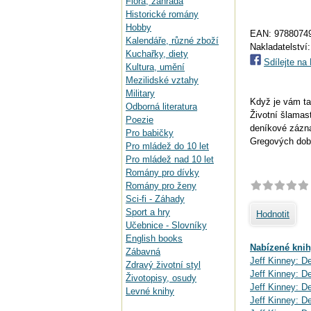
Flora, zahrada
Historické romány
Hobby
EAN:
9788074
Kalendáře, různé zboží
Nakladatelství
Kuchařky, diety
Sdílejte n
Kultura, umění
Mezilidské vztahy
Military
Když je vám ta
Odborná literatura
Životní šlamas
Poezie
deníkové zázn
Pro babičky
Gregových dobr
Pro mládež do 10 let
Pro mládež nad 10 let
Romány pro dívky
Romány pro ženy
Sci-fi - Záhady
Sport a hry
Hodnotit
Učebnice - Slovníky
English books
Nabízené knih
Zábavná
Jeff Kinney: D
Zdravý životní styl
Jeff Kinney: D
Životopisy, osudy
Jeff Kinney: D
Levné knihy
Jeff Kinney: D