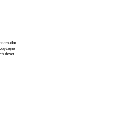
oseroutka.
eobyčejné
ch deset