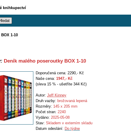
vé knihkupectví
 BOX 1-10
:
Deník malého poseroutky BOX 1-10
Doporučená cena: 2290,- Kč
Naše cena:
1947
,- Kč
(sleva 15 % - ušetříte 344 Kč)
Autor:
Jeff Kinney
Druh vazby:
brožovaná lepená
Rozměry:
145 x 205 mm
Počet stran:
2240
Vydáno:
2025-05-08
Stav:
Skladem v externím skladu
Datum odeslání:
Do týdne