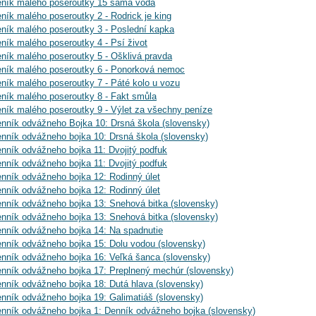
eník malého poseroutky 15 samá voda
eník malého poseroutky 2 - Rodrick je king
eník malého poseroutky 3 - Poslední kapka
eník malého poseroutky 4 - Psí život
eník malého poseroutky 5 - Ošklivá pravda
eník malého poseroutky 6 - Ponorková nemoc
eník malého poseroutky 7 - Páté kolo u vozu
eník malého poseroutky 8 - Fakt smůla
eník malého poseroutky 9 - Výlet za všechny peníze
enník odvážneho Bojka 10: Drsná škola (slovensky)
enník odvážneho bojka 10: Drsná škola (slovensky)
enník odvážneho bojka 11: Dvojitý podfuk
enník odvážneho bojka 11: Dvojitý podfuk
enník odvážneho bojka 12: Rodinný úlet
enník odvážneho bojka 12: Rodinný úlet
enník odvážneho bojka 13: Snehová bitka (slovensky)
enník odvážneho bojka 13: Snehová bitka (slovensky)
enník odvážneho bojka 14: Na spadnutie
enník odvážneho bojka 15: Dolu vodou (slovensky)
enník odvážneho bojka 16: Veľká šanca (slovensky)
enník odvážneho bojka 17: Preplnený mechúr (slovensky)
enník odvážneho bojka 18: Dutá hlava (slovensky)
enník odvážneho bojka 19: Galimatiáš (slovensky)
enník odvážneho bojka 1: Denník odvážneho bojka (slovensky)