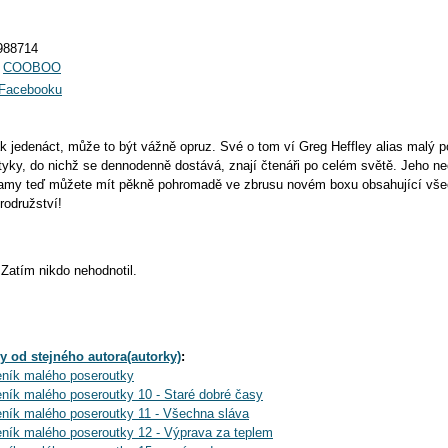
988714
:
COOBOO
a Facebooku
k jedenáct, může to být vážně opruz. Své o tom ví Greg Heffley alias malý p
tyky, do nichž se dennodenně dostává, znají čtenáři po celém světě. Jeho n
amy teď můžete mít pěkně pohromadě ve zbrusu novém boxu obsahující vše
odružství!
Zatím nikdo nehodnotil.
y od stejného autora(autorky)
:
eník malého poseroutky
eník malého poseroutky 10 - Staré dobré časy
eník malého poseroutky 11 - Všechna sláva
eník malého poseroutky 12 - Výprava za teplem