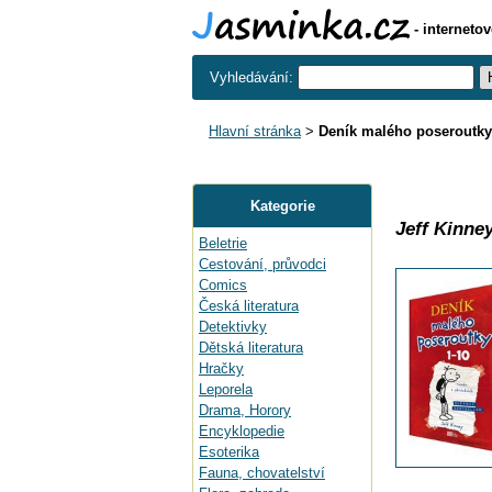
- interneto
Vyhledávání:
Hlavní stránka
>
Deník malého poseroutky
Kategorie
Jeff Kinney
Beletrie
Cestování, průvodci
Comics
Česká literatura
Detektivky
Dětská literatura
Hračky
Leporela
Drama, Horory
Encyklopedie
Esoterika
Fauna, chovatelství