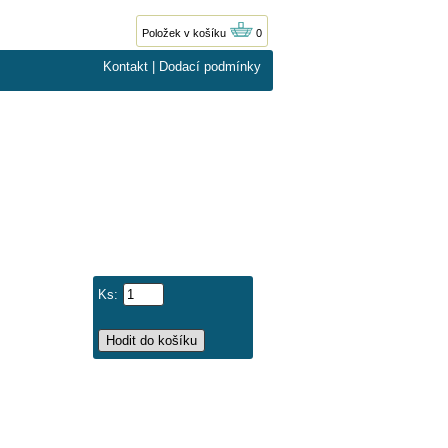
Položek v košíku
0
Kontakt
|
Dodací podmínky
Ks: