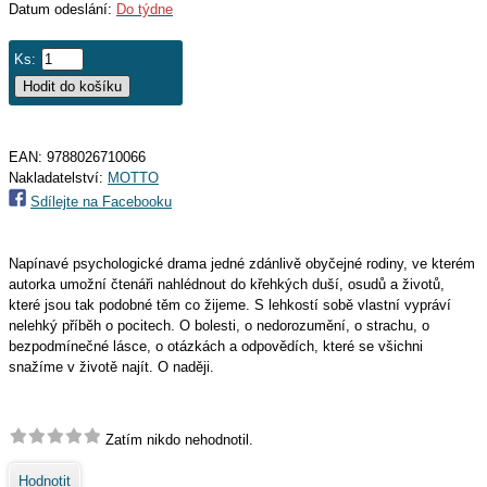
Datum odeslání:
Do týdne
Ks:
EAN:
9788026710066
Nakladatelství:
MOTTO
Sdílejte na Facebooku
Napínavé psychologické drama jedné zdánlivě obyčejné rodiny, ve kterém
autorka umožní čtenáři nahlédnout do křehkých duší, osudů a životů,
které jsou tak podobné těm co žijeme. S lehkostí sobě vlastní vypráví
nelehký příběh o pocitech. O bolesti, o nedorozumění, o strachu, o
bezpodmínečné lásce, o otázkách a odpovědích, které se všichni
snažíme v životě najít. O naději.
Zatím nikdo nehodnotil.
Hodnotit