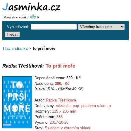
Položek v košíku
0
Vyhledávání:
Hlavní stránka
>
To prší moře
Radka Třeštíková:
To prší moře
Doporučená cena: 329,- Kč
Naše cena:
280
,- Kč
(sleva 15 % - ušetříte 49 Kč)
Autor:
Radka Třeštíková
Druh vazby:
vázaná s pap. potahem s lam. p
Rozměry:
125 x 205 mm
Počet stran:
336
Vydáno:
2017-10-26
Stav:
Skladem v externím skladu