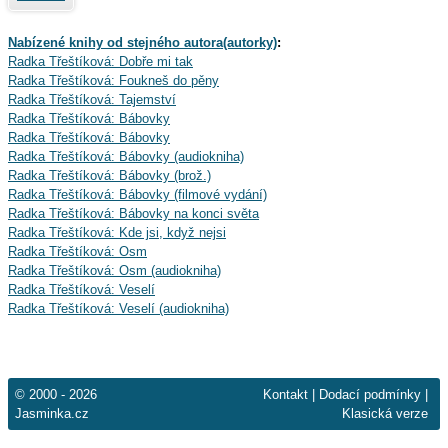
Nabízené knihy od stejného autora(autorky)
:
Radka Třeštíková: Dobře mi tak
Radka Třeštíková: Foukneš do pěny
Radka Třeštíková: Tajemství
Radka Třeštíková: Bábovky
Radka Třeštíková: Bábovky
Radka Třeštíková: Bábovky (audiokniha)
Radka Třeštíková: Bábovky (brož.)
Radka Třeštíková: Bábovky (filmové vydání)
Radka Třeštíková: Bábovky na konci světa
Radka Třeštíková: Kde jsi, když nejsi
Radka Třeštíková: Osm
Radka Třeštíková: Osm (audiokniha)
Radka Třeštíková: Veselí
Radka Třeštíková: Veselí (audiokniha)
© 2000 - 2026
Kontakt
|
Dodací podmínky
|
Jasminka.cz