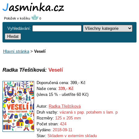
Položek v košíku
0
Vyhledávání:
Hlavní stránka
>
Veselí
Radka Třeštíková:
Veselí
Doporučená cena: 399,- Kč
Naše cena:
339
,- Kč
(sleva 15 % - ušetříte 60 Kč)
Autor:
Radka Třeštíková
Druh vazby:
vázaná s pap. potahem s lam. p
Rozměry:
125 x 205 mm
Počet stran:
424
Vydáno:
2018-09-11
Stav:
Skladem v externím skladu