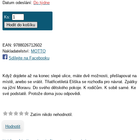
Datum odeslání:
Do týdne
Ks:
EAN:
9788026712602
Nakladatelství:
MOTTO
Sdílejte na Facebooku
Když dojdete až na konec slepé ulice, máte dvě možnosti, přešlapovat na
místě, anebo se vrátit. Třiatřicetiletá Eliška se rozhodla pro návrat. Zpátky
na jižní Moravu. Do svého dětského pokoje. K rodičům. K sobě samé. Ke
své podstatě. Protože doma jsou odpovědi.
Zatím nikdo nehodnotil.
Hodnotit