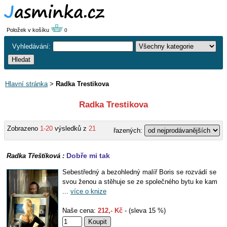
Položek v košíku
0
Vyhledávání:
Hlavní stránka
>
Radka Trestikova
Radka Trestikova
Zobrazeno
1-20
výsledků z
21
řazených:
Dobře mi tak
Radka Třeštíková :
Sebestředný a bezohledný malíř Boris se rozvádí se
svou ženou a stěhuje se ze společného bytu ke kam
...
více o knize
Naše cena:
212,- Kč
- (sleva 15 %)