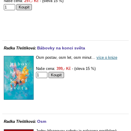
Naše cena:
297,- Kč
- (sleva 15 %)
Bábovky na konci světa
Radka Třeštíková:
Osm postav, osm let, osm minut…
více o knize
Naše cena:
399,- Kč
- (sleva 15 %)
Osm
Radka Třeštíková:
Jednu březnovou sobotu je nalezena postřelená