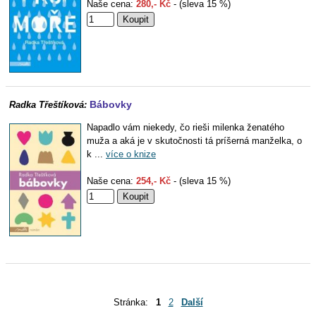
Naše cena:
280,- Kč
- (sleva 15 %)
Bábovky
Radka Třeštíková:
Napadlo vám niekedy, čo rieši milenka ženatého
muža a aká je v skutočnosti tá príšerná manželka, o
k ...
více o knize
Naše cena:
254,- Kč
- (sleva 15 %)
Stránka:
1
2
Další