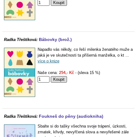
Bábovky (brož.)
Radka Třeštíková:
Napadlo vás někdy, co řeší milenka ženatého muže a
jaká je ve skutečnosti ta příšerná manželka, o kt ...
více o knize
Naše cena:
254,- Kč
- (sleva 15 %)
Foukneš do pěny (audiokniha)
Radka Třeštíková:
Sbalte si do tašky všechna svoje trápení, úzkosti,
zmatek, křivdy, nevyřčená slova a nevyřešené zále