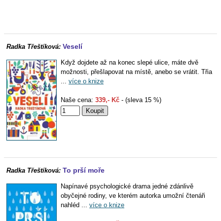
Veselí
Radka Třeštíková:
Když dojdete až na konec slepé ulice, máte dvě
možnosti, přešlapovat na místě, anebo se vrátit. Třia
...
více o knize
Naše cena:
339,- Kč
- (sleva 15 %)
To prší moře
Radka Třeštíková:
Napínavé psychologické drama jedné zdánlivě
obyčejné rodiny, ve kterém autorka umožní čtenáři
nahléd ...
více o knize