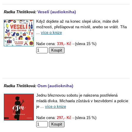
Veselí (audiokniha)
Radka Třeštíková:
Když dojdete až na konec slepé ulice, máte dvě
možnosti, přešlapovat na místě, anebo se vrátit. Třia
...
více o knize
Naše cena:
339,- Kč
- (sleva 15 %)
Osm (audiokniha)
Radka Třeštíková:
Jednu březnovou sobotu je nalezena postřelená
mladá dívka. Michaela zůstává v bezvědomí a policie
je ...
více o knize
Naše cena:
297,- Kč
- (sleva 15 %)