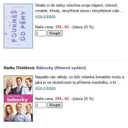
Sbalte si do tašky všechna svoje trápení, úzkosti,
zmatek, křivdy, nevyřčená slova i nevyřešené zále ...
více o knize
Naše cena:
339,- Kč
- (sleva 15 %)
Bábovky (filmové vydání)
Radka Třeštíková:
Napadlo vás někdy, co řeší milenka ženatého muže a
jaká je ve skutečnosti ta příšerná manželka, o kt ...
více o knize
Naše cena:
254,- Kč
- (sleva 15 %)