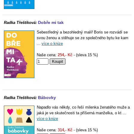
Dobře mi tak
Radka Třeštíková:
Sebestředný a bezohledný malíř Boris se rozvádí se
svou ženou a stěhuje se ze společného bytu ke kam
...
více o knize
Naše cena:
254,- Kč
- (sleva 15 %)
Bábovky
Radka Třeštíková:
Napadlo vás někdy, co řeší milenka ženatého muže a
jaká je ve skutečnosti ta příšerná manželka, o kt ...
více o knize
Naše cena:
314,- Kč
- (sleva 15 %)