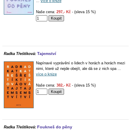
...
více o knize
Naše cena:
297,- Kč
- (sleva 15 %)
Tajemství
Radka Třeštíková:
Napínavé vyprávění o lidech v horách a horách mezi
nimi, které už nejde obejít, ale dá se z nich spa ...
více o knize
Naše cena:
382,- Kč
- (sleva 15 %)
Foukneš do pěny
Radka Třeštíková: