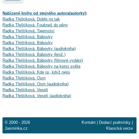
Nabízené knihy od stejného autora(autorky)
:
Radka Třeštíková: Dobře mi tak
Radka Třeštíková: Foukneš do pěny
Radka Třeštíková: Tajemství
Radka Třeštíková: Bábovky
Radka Třeštíková: Bábovky
Radka Třeštíková: Bábovky (audiokniha)
Radka Třeštíková: Bábovky (brož.)
Radka Třeštíková: Bábovky (filmové vydání)
Radka Třeštíková: Bábovky na konci světa
Radka Třeštíková: Kde jsi, když nejsi
Radka Třeštíková: Osm
Radka Třeštíková: Osm (audiokniha)
Radka Třeštíková: Veselí
Radka Třeštíková: Veselí (audiokniha)
© 2000 - 2026
Kontakt
|
Dodací podmínky
|
Jasminka.cz