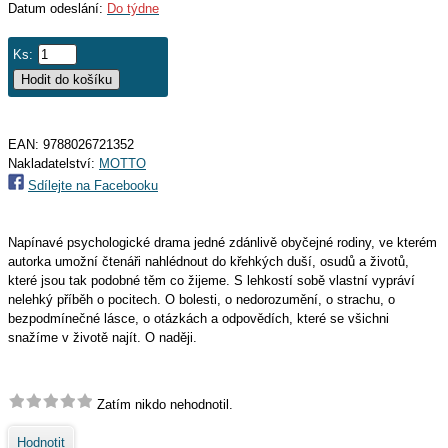
Datum odeslání:
Do týdne
Ks:
EAN:
9788026721352
Nakladatelství:
MOTTO
Sdílejte na Facebooku
Napínavé psychologické drama jedné zdánlivě obyčejné rodiny, ve kterém
autorka umožní čtenáři nahlédnout do křehkých duší, osudů a životů,
které jsou tak podobné těm co žijeme. S lehkostí sobě vlastní vypráví
nelehký příběh o pocitech. O bolesti, o nedorozumění, o strachu, o
bezpodmínečné lásce, o otázkách a odpovědích, které se všichni
snažíme v životě najít. O naději.
Zatím nikdo nehodnotil.
Hodnotit