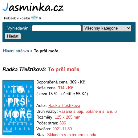
Položek v košíku
0
Vyhledávání:
Hlavní stránka
>
To prší moře
Radka Třeštíková:
To prší moře
Doporučená cena: 369,- Kč
Naše cena:
314
,- Kč
(sleva 15 % - ušetříte 55 Kč)
Autor:
Radka Třeštíková
Druh vazby:
vázaná s pap. potahem s lam. p
Rozměry:
125 x 205 mm
Počet stran:
336
Vydáno:
2021-11-30
Stav:
Skladem v externím skladu