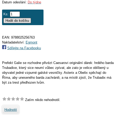
Datum odeslání:
Do týdne
Ks:
EAN:
9788025256763
Nakladatelství:
Egmont
Sdílejte na Facebooku
Prefekt Galie se rozhodne přivézt Caesarovi originální dárek: hrdého barda
Trubadixe, který sice neumí vůbec zpívat, ale zato je velice oblíbený u
obyvatel jedné vzpurné galské vesničky. Asterix a Obelix spěchají do
Říma, aby uneseného barda zachránili, a na místě zjistí, že Trubadix má
být za trest předhozen lvům.
Zatím nikdo nehodnotil.
Hodnotit