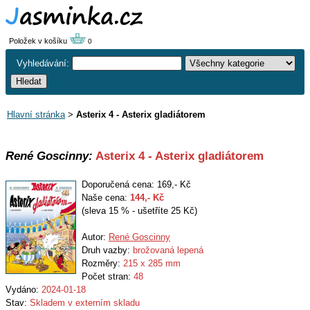
Položek v košíku
0
Vyhledávání:
Hlavní stránka
>
Asterix 4 - Asterix gladiátorem
René Goscinny:
Asterix 4 - Asterix gladiátorem
Doporučená cena: 169,- Kč
Naše cena:
144
,- Kč
(sleva 15 % - ušetříte 25 Kč)
Autor:
René Goscinny
Druh vazby:
brožovaná lepená
Rozměry:
215 x 285 mm
Počet stran:
48
Vydáno:
2024-01-18
Stav:
Skladem v externím skladu