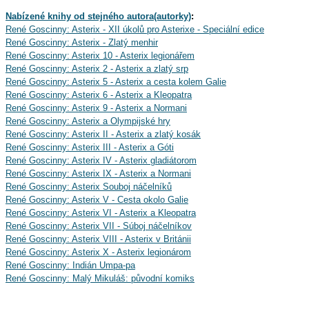
Nabízené knihy od stejného autora(autorky)
:
René Goscinny: Asterix - XII úkolů pro Asterixe - Speciální edice
René Goscinny: Asterix - Zlatý menhir
René Goscinny: Asterix 10 - Asterix legionářem
René Goscinny: Asterix 2 - Asterix a zlatý srp
René Goscinny: Asterix 5 - Asterix a cesta kolem Galie
René Goscinny: Asterix 6 - Asterix a Kleopatra
René Goscinny: Asterix 9 - Asterix a Normani
René Goscinny: Asterix a Olympijské hry
René Goscinny: Asterix II - Asterix a zlatý kosák
René Goscinny: Asterix III - Asterix a Góti
René Goscinny: Asterix IV - Asterix gladiátorom
René Goscinny: Asterix IX - Asterix a Normani
René Goscinny: Asterix Souboj náčelníků
René Goscinny: Asterix V - Cesta okolo Galie
René Goscinny: Asterix VI - Asterix a Kleopatra
René Goscinny: Asterix VII - Súboj náčelníkov
René Goscinny: Asterix VIII - Asterix v Británii
René Goscinny: Asterix X - Asterix legionárom
René Goscinny: Indián Umpa-pa
René Goscinny: Malý Mikuláš: původní komiks