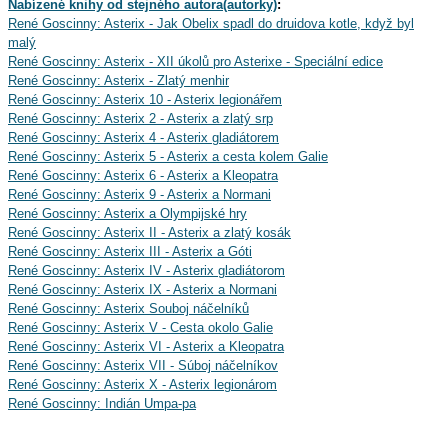
Nabízené knihy od stejného autora(autorky)
:
René Goscinny: Asterix - Jak Obelix spadl do druidova kotle, když byl
malý
René Goscinny: Asterix - XII úkolů pro Asterixe - Speciální edice
René Goscinny: Asterix - Zlatý menhir
René Goscinny: Asterix 10 - Asterix legionářem
René Goscinny: Asterix 2 - Asterix a zlatý srp
René Goscinny: Asterix 4 - Asterix gladiátorem
René Goscinny: Asterix 5 - Asterix a cesta kolem Galie
René Goscinny: Asterix 6 - Asterix a Kleopatra
René Goscinny: Asterix 9 - Asterix a Normani
René Goscinny: Asterix a Olympijské hry
René Goscinny: Asterix II - Asterix a zlatý kosák
René Goscinny: Asterix III - Asterix a Góti
René Goscinny: Asterix IV - Asterix gladiátorom
René Goscinny: Asterix IX - Asterix a Normani
René Goscinny: Asterix Souboj náčelníků
René Goscinny: Asterix V - Cesta okolo Galie
René Goscinny: Asterix VI - Asterix a Kleopatra
René Goscinny: Asterix VII - Súboj náčelníkov
René Goscinny: Asterix X - Asterix legionárom
René Goscinny: Indián Umpa-pa