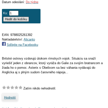
Datum odeslání:
Do týdne
Ks:
EAN:
9788025261392
Nakladatelství:
Alicanto
Sdílejte na Facebooku
Britské ostrovy vzdorujú útokom rímskych vojsk. Situáciu sa snaží
vyriešiť jeden z obrancov, ktorý vyráža do Galie za svojím bratrancom a
žiada ho o pomoc. Asterix s Obelixom sa bez váhania vydávajú do
Anglicka aj s plným sudom čarovného nápoja...
Zatím nikdo nehodnotil.
Hodnotit