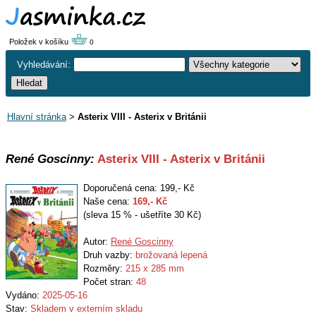
Položek v košíku
0
Vyhledávání:
Hlavní stránka
>
Asterix VIII - Asterix v Británii
René Goscinny:
Asterix VIII - Asterix v Británii
Doporučená cena: 199,- Kč
Naše cena:
169
,- Kč
(sleva 15 % - ušetříte 30 Kč)
Autor:
René Goscinny
Druh vazby:
brožovaná lepená
Rozměry:
215 x 285 mm
Počet stran:
48
Vydáno:
2025-05-16
Stav:
Skladem v externím skladu