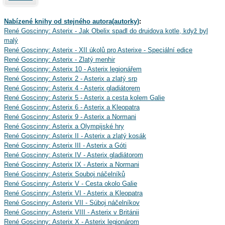
Nabízené knihy od stejného autora(autorky)
:
René Goscinny: Asterix - Jak Obelix spadl do druidova kotle, když byl
malý
René Goscinny: Asterix - XII úkolů pro Asterixe - Speciální edice
René Goscinny: Asterix - Zlatý menhir
René Goscinny: Asterix 10 - Asterix legionářem
René Goscinny: Asterix 2 - Asterix a zlatý srp
René Goscinny: Asterix 4 - Asterix gladiátorem
René Goscinny: Asterix 5 - Asterix a cesta kolem Galie
René Goscinny: Asterix 6 - Asterix a Kleopatra
René Goscinny: Asterix 9 - Asterix a Normani
René Goscinny: Asterix a Olympijské hry
René Goscinny: Asterix II - Asterix a zlatý kosák
René Goscinny: Asterix III - Asterix a Góti
René Goscinny: Asterix IV - Asterix gladiátorom
René Goscinny: Asterix IX - Asterix a Normani
René Goscinny: Asterix Souboj náčelníků
René Goscinny: Asterix V - Cesta okolo Galie
René Goscinny: Asterix VI - Asterix a Kleopatra
René Goscinny: Asterix VII - Súboj náčelníkov
René Goscinny: Asterix VIII - Asterix v Británii
René Goscinny: Asterix X - Asterix legionárom