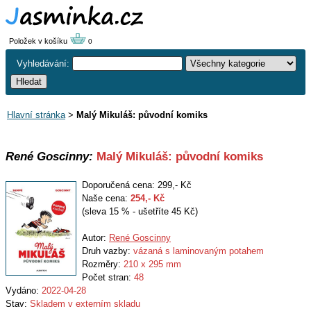
Položek v košíku
0
Vyhledávání:
Hlavní stránka
>
Malý Mikuláš: původní komiks
René Goscinny:
Malý Mikuláš: původní komiks
Doporučená cena: 299,- Kč
Naše cena:
254
,- Kč
(sleva 15 % - ušetříte 45 Kč)
Autor:
René Goscinny
Druh vazby:
vázaná s laminovaným potahem
Rozměry:
210 x 295 mm
Počet stran:
48
Vydáno:
2022-04-28
Stav:
Skladem v externím skladu