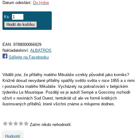
Datum odeslání:
Do týdne
Ks:
EAN:
9788000066929
Nakladatelství:
ALBATROS
Sdílejte na Facebooku
Věděli jste, že příběhy malého Mikuláše vznikly původně jako komiks?
Knižně dosud nevydané příběhy spatřily světlo světa v roce 1955 a s nimi
i postavička malého Mikuláše. Vycházely na pokračování v belgickém
týdeníku Le Moustique. Později se je autoři Sempé a Goscinny rozhodli
oživit v novinách Sud Ouest, tentokrát už ale ve formě krátkých
ilustrovaných příběhů, které všichni známe a milujeme dodnes.
Zatím nikdo nehodnotil.
Hodnotit