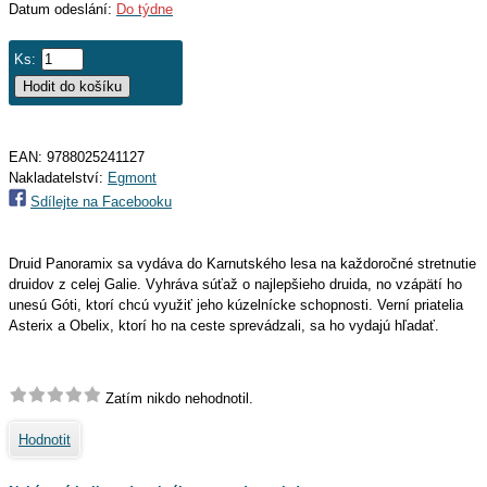
Datum odeslání:
Do týdne
Ks:
EAN:
9788025241127
Nakladatelství:
Egmont
Sdílejte na Facebooku
Druid Panoramix sa vydáva do Karnutského lesa na každoročné stretnutie
druidov z celej Galie. Vyhráva súťaž o najlepšieho druida, no vzápätí ho
unesú Góti, ktorí chcú využiť jeho kúzelnícke schopnosti. Verní priatelia
Asterix a Obelix, ktorí ho na ceste sprevádzali, sa ho vydajú hľadať.
Zatím nikdo nehodnotil.
Hodnotit