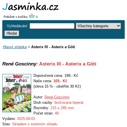
Položek v košíku
0
Vyhledávání:
Hlavní stránka
>
Asterix III - Asterix a Góti
René Goscinny:
Asterix III - Asterix a Góti
Doporučená cena: 199,- Kč
Naše cena:
169
,- Kč
(sleva 15 % - ušetříte 30 Kč)
Autor:
René Goscinny
Druh vazby:
brožovaná lepená
Rozměry:
215 x 285 mm
Počet stran:
48
Vydáno:
2025-04-01
Stav:
Skladem v externím skladu