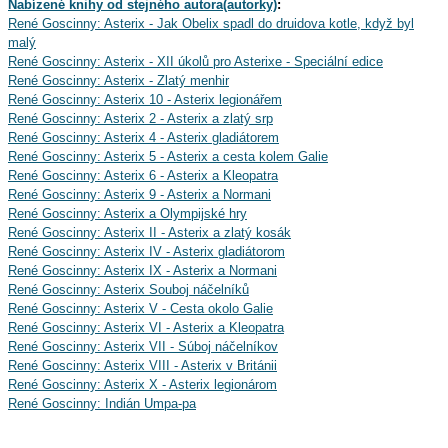
Nabízené knihy od stejného autora(autorky)
:
René Goscinny: Asterix - Jak Obelix spadl do druidova kotle, když byl
malý
René Goscinny: Asterix - XII úkolů pro Asterixe - Speciální edice
René Goscinny: Asterix - Zlatý menhir
René Goscinny: Asterix 10 - Asterix legionářem
René Goscinny: Asterix 2 - Asterix a zlatý srp
René Goscinny: Asterix 4 - Asterix gladiátorem
René Goscinny: Asterix 5 - Asterix a cesta kolem Galie
René Goscinny: Asterix 6 - Asterix a Kleopatra
René Goscinny: Asterix 9 - Asterix a Normani
René Goscinny: Asterix a Olympijské hry
René Goscinny: Asterix II - Asterix a zlatý kosák
René Goscinny: Asterix IV - Asterix gladiátorom
René Goscinny: Asterix IX - Asterix a Normani
René Goscinny: Asterix Souboj náčelníků
René Goscinny: Asterix V - Cesta okolo Galie
René Goscinny: Asterix VI - Asterix a Kleopatra
René Goscinny: Asterix VII - Súboj náčelníkov
René Goscinny: Asterix VIII - Asterix v Británii
René Goscinny: Asterix X - Asterix legionárom
René Goscinny: Indián Umpa-pa