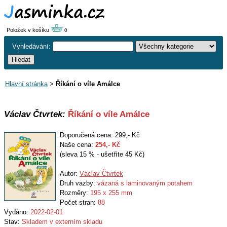
Položek v košíku
0
Vyhledávání:
Hlavní stránka
>
Říkání o víle Amálce
Václav Čtvrtek:
Říkání o víle Amálce
Doporučená cena: 299,- Kč
Naše cena:
254
,- Kč
(sleva 15 % - ušetříte 45 Kč)
Autor:
Václav Čtvrtek
Druh vazby:
vázaná s laminovaným potahem
Rozměry:
195 x 255 mm
Počet stran:
88
Vydáno:
2022-02-01
Stav:
Skladem v externím skladu