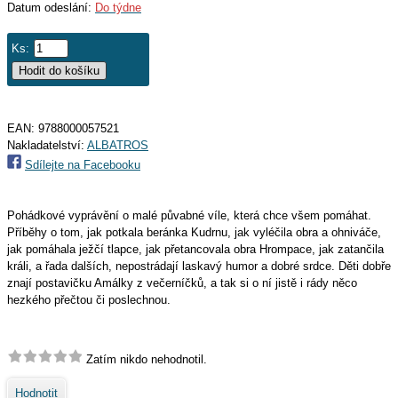
Datum odeslání:
Do týdne
Ks:
EAN:
9788000057521
Nakladatelství:
ALBATROS
Sdílejte na Facebooku
Pohádkové vyprávění o malé půvabné víle, která chce všem pomáhat.
Příběhy o tom, jak potkala beránka Kudrnu, jak vyléčila obra a ohniváče,
jak pomáhala ježčí tlapce, jak přetancovala obra Hrompace, jak zatančila
králi, a řada dalších, nepostrádají laskavý humor a dobré srdce. Děti dobře
znají postavičku Amálky z večerníčků, a tak si o ní jistě i rády něco
hezkého přečtou či poslechnou.
Zatím nikdo nehodnotil.
Hodnotit