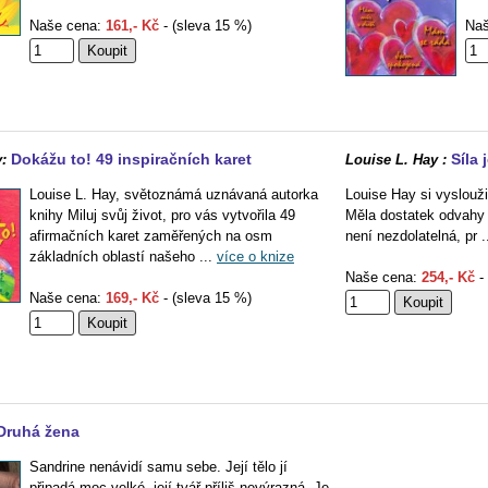
Naše cena:
161,- Kč
- (sleva 15 %)
Naš
Dokážu to! 49 inspiračních karet
Síla 
:
Louise L. Hay :
Louise L. Hay, světoznámá uznávaná autorka
Louise Hay si vyslouži
knihy Miluj svůj život, pro vás vytvořila 49
Měla dostatek odvahy ř
afirmačních karet zaměřených na osm
není nezdolatelná, pr .
základních oblastí našeho ...
více o knize
Naše cena:
254,- Kč
- 
Naše cena:
169,- Kč
- (sleva 15 %)
Druhá žena
Sandrine nenávidí samu sebe. Její tělo jí
připadá moc velké, její tvář příliš nevýrazná. Je