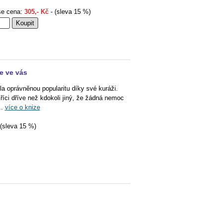
e cena:
305,- Kč
- (sleva 15 %)
je ve vás
la oprávněnou popularitu díky své kuráži.
íci dříve než kdokoli jiný, že žádná nemoc
..
více o knize
(sleva 15 %)