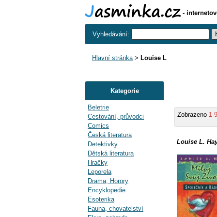
- interneto
Vyhledávání:
Hlavní stránka
>
Louise L
Kategorie
Beletrie
Zobrazeno
1-
Cestování, průvodci
Comics
Česká literatura
Louise L. Hay
Detektivky
Dětská literatura
Hračky
Leporela
Drama, Horory
Encyklopedie
Esoterika
Fauna, chovatelství