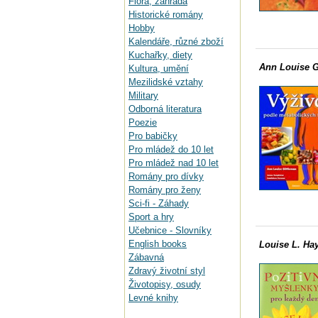
Flora, zahrada
Historické romány
Hobby
Kalendáře, různé zboží
Kuchařky, diety
Ann Louise G
Kultura, umění
Mezilidské vztahy
Military
Odborná literatura
Poezie
Pro babičky
Pro mládež do 10 let
Pro mládež nad 10 let
Romány pro dívky
Romány pro ženy
Sci-fi - Záhady
Sport a hry
Učebnice - Slovníky
English books
Louise L. Hay
Zábavná
Zdravý životní styl
Životopisy, osudy
Levné knihy