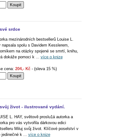
 své srdce
orka mezinárodních bestsellerů Louise L.
 napsala spolu s Davidem Kesslerem,
orníkem na otázky spojené se smrtí, knihu,
rá dokáže pomoci k ...
více o knize
e cena:
204,- Kč
- (sleva 15 %)
 svůj život - ilustrované vydání.
ISE L. HAY, světově proslu1á autorka a
torka pro vás vytvořila dárkovou edici
tselleru Miluj svůj život. Klíčové poselství v
o jedinečné k ...
více o knize