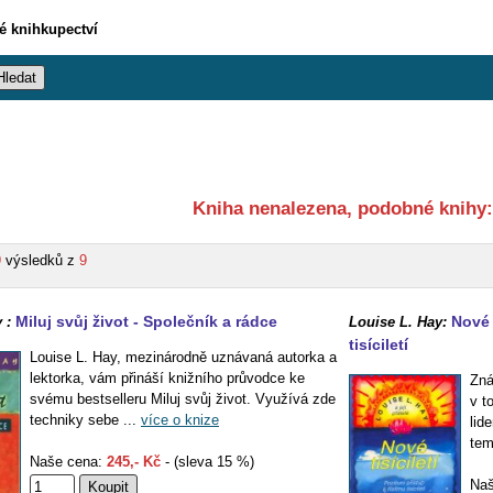
vé knihkupectví
Kniha nenalezena, podobné knihy:
9
výsledků z
9
Miluj svůj život - Společník a rádce
Nové t
 :
Louise L. Hay:
tisíciletí
Louise L. Hay, mezinárodně uznávaná autorka a
lektorka, vám přináší knižního průvodce ke
Zná
svému bestselleru Miluj svůj život. Využívá zde
v t
techniky sebe ...
více o knize
lide
tem
Naše cena:
245,- Kč
- (sleva 15 %)
Naš