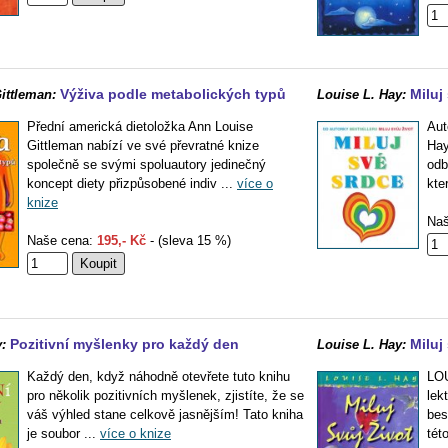
Výživa podle metabolických typů
Miluj
ittleman:
Louise L. Hay:
Přední americká dietoložka Ann Louise
Aut
Gittleman nabízí ve své převratné knize
Hay
společně se svými spoluautory jedinečný
odb
koncept diety přizpůsobené indiv ...
více o
kte
knize
Naš
Naše cena:
195,- Kč
- (sleva 15 %)
Pozitivní myšlenky pro každý den
Miluj
:
Louise L. Hay:
Každý den, když náhodně otevřete tuto knihu
LOU
pro několik pozitivních myšlenek, zjistíte, že se
lek
váš výhled stane celkově jasnějším! Tato kniha
bes
je soubor ...
více o knize
tét