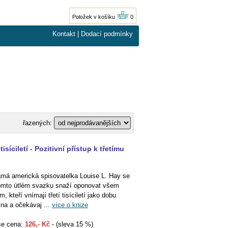
Položek v košíku
0
Kontakt
|
Dodací podmínky
řazených:
isíciletí - Pozitivní přístup k třetímu
má americká spisovatelka Louise L. Hay se
omto útlém svazku snaží oponovat všem
m, kteří vnímají třetí tisíciletí jako dobu
na a očekávaj ...
více o knize
e cena:
126,- Kč
- (sleva 15 %)