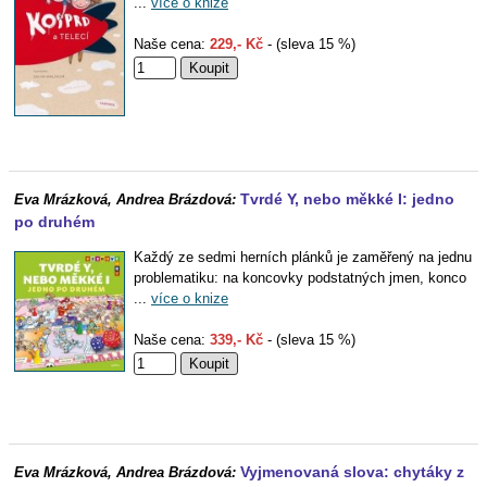
...
více o knize
Naše cena:
229,- Kč
- (sleva 15 %)
Tvrdé Y, nebo měkké I: jedno
Eva Mrázková, Andrea Brázdová:
po druhém
Každý ze sedmi herních plánků je zaměřený na jednu
problematiku: na koncovky podstatných jmen, konco
...
více o knize
Naše cena:
339,- Kč
- (sleva 15 %)
Vyjmenovaná slova: chytáky z
Eva Mrázková, Andrea Brázdová: