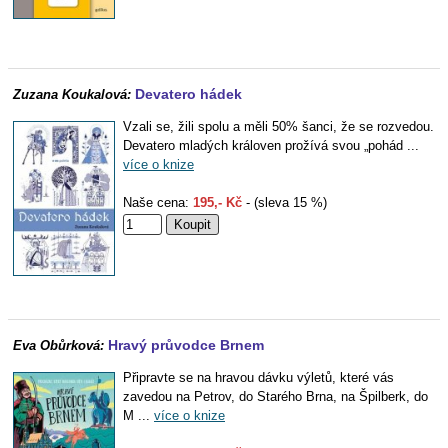
Devatero hádek
Zuzana Koukalová:
Vzali se, žili spolu a měli 50% šanci, že se rozvedou.
Devatero mladých královen prožívá svou „pohád ...
více o knize
Naše cena:
195,- Kč
- (sleva 15 %)
Hravý průvodce Brnem
Eva Obůrková:
Připravte se na hravou dávku výletů, které vás
zavedou na Petrov, do Starého Brna, na Špilberk, do
M ...
více o knize