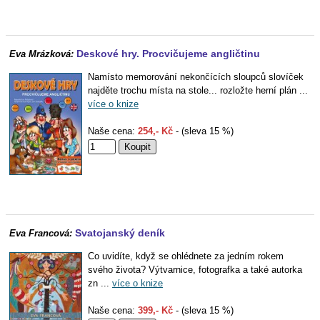
Deskové hry. Procvičujeme angličtinu
Eva Mrázková:
Namísto memorování nekončících sloupců slovíček
najděte trochu místa na stole... rozložte herní plán ...
více o knize
Naše cena:
254,- Kč
- (sleva 15 %)
Svatojanský deník
Eva Francová:
Co uvidíte, když se ohlédnete za jedním rokem
svého života? Výtvarnice, fotografka a také autorka
zn ...
více o knize
Naše cena:
399,- Kč
- (sleva 15 %)