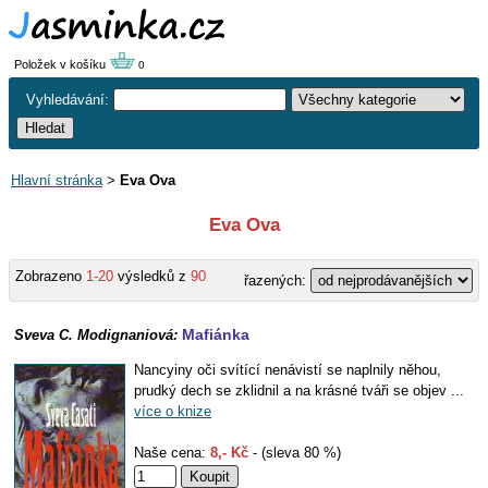
Položek v košíku
0
Vyhledávání:
Hlavní stránka
>
Eva Ova
Eva Ova
Zobrazeno
1-20
výsledků z
90
řazených:
Mafiánka
Sveva C. Modignaniová:
Nancyiny oči svítící nenávistí se naplnily něhou,
prudký dech se zklidnil a na krásné tváři se objev ...
více o knize
Naše cena:
8,- Kč
- (sleva 80 %)