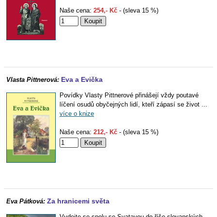
Naše cena:
254,- Kč
- (sleva 15 %)
Eva a Evička
Vlasta Pittnerová:
Povídky Vlasty Pittnerové přinášejí vždy poutavé
líčení osudů obyčejných lidí, kteří zápasí se život ...
více o knize
Naše cena:
212,- Kč
- (sleva 15 %)
Za hranicemi světa
Eva Pátková:
Vydejte se spolu se Svatavou do říše slovanských