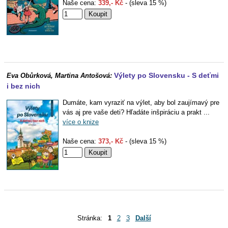
Naše cena:
339,- Kč
- (sleva 15 %)
Výlety po Slovensku - S deťmi
Eva Obůrková, Martina Antošová:
i bez nich
Dumáte, kam vyraziť na výlet, aby bol zaujímavý pre
vás aj pre vaše deti? Hľadáte inšpiráciu a prakt ...
více o knize
Naše cena:
373,- Kč
- (sleva 15 %)
Stránka:
1
2
3
Další