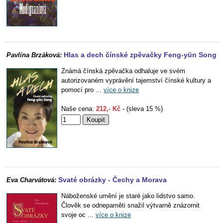
Hlas a dech čínské zpěvačky Feng-yün Song
Pavlína Brzáková:
Známá čínská zpěvačka odhaluje ve svém
autorizovaném vyprávění tajemství čínské kultury a
pomocí pro ...
více o knize
Naše cena:
212,- Kč
- (sleva 15 %)
Svaté obrázky - Čechy a Morava
Eva Charvátová:
Náboženské umění je staré jako lidstvo samo.
Člověk se odnepaměti snažil výtvarně znázornit
svoje oc ...
více o knize