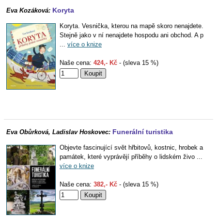
Koryta
Eva Kozáková:
Koryta. Vesnička, kterou na mapě skoro nenajdete.
Stejně jako v ní nenajdete hospodu ani obchod. A p
...
více o knize
Naše cena:
424,- Kč
- (sleva 15 %)
Funerální turistika
Eva Obůrková, Ladislav Hoskovec:
Objevte fascinující svět hřbitovů, kostnic, hrobek a
památek, které vyprávějí příběhy o lidském živo ...
více o knize
Naše cena:
382,- Kč
- (sleva 15 %)