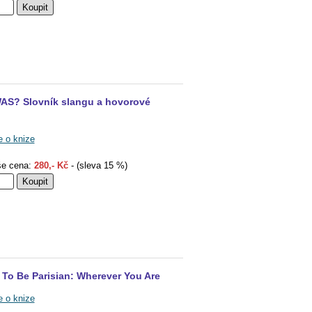
WAS? Slovník slangu a hovorové
e o knize
e cena:
280,- Kč
- (sleva 15 %)
To Be Parisian: Wherever You Are
e o knize