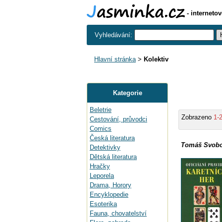
- interneto
Vyhledávání:
Hlavní stránka
>
Kolektiv
Kategorie
Beletrie
Zobrazeno
1-
Cestování, průvodci
Comics
Česká literatura
Tomáš Svobod
Detektivky
Dětská literatura
Hračky
Leporela
Drama, Horory
Encyklopedie
Esoterika
Fauna, chovatelství