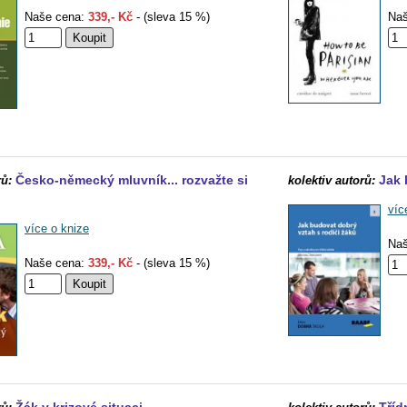
Naše cena:
339,- Kč
- (sleva 15 %)
Naš
Česko-německý mluvník... rozvažte si
Jak 
rů:
kolektiv autorů:
víc
více o knize
Naš
Naše cena:
339,- Kč
- (sleva 15 %)