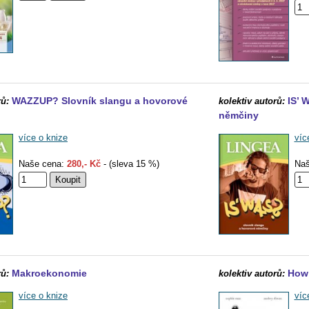
WAZZUP? Slovník slangu a hovorové
IS’ 
rů:
kolektiv autorů:
němčiny
více o knize
víc
Naše cena:
280,- Kč
- (sleva 15 %)
Naš
Makroekonomie
How 
rů:
kolektiv autorů:
více o knize
víc