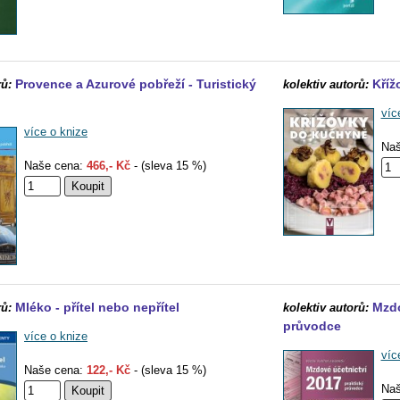
Provence a Azurové pobřeží - Turistický
Kříž
rů:
kolektiv autorů:
víc
více o knize
Naš
Naše cena:
466,- Kč
- (sleva 15 %)
Mléko - přítel nebo nepřítel
Mzdo
rů:
kolektiv autorů:
průvodce
více o knize
víc
Naše cena:
122,- Kč
- (sleva 15 %)
Naš