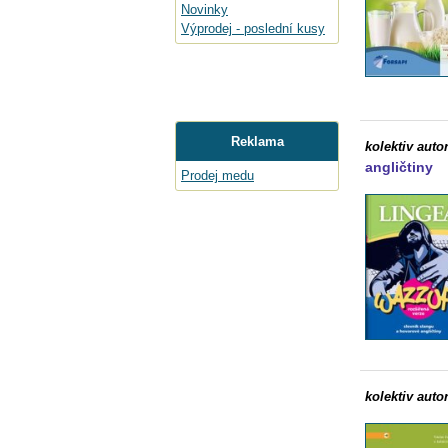
Novinky
Výprodej - poslední kusy
Reklama
kolektiv auto
angličtiny
Prodej medu
kolektiv auto