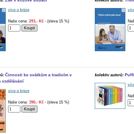
Žák v krizové situaci
Tříd
rů:
kolektiv autorů:
více o knize
víc
Naše cena:
293,- Kč
- (sleva 15 %)
Naš
Činnosti ke svátkům a tradicím v
Puff
rů:
kolektiv autorů:
 vzdělávání
víc
více o knize
Naš
Naše cena:
390,- Kč
- (sleva 15 %)