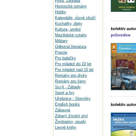
Flora, zahrada
Historické romány
Hobby
Kalendáře, různé zboží
Kuchařky, diety
kolektiv auto
Kultura, umění
průvodce
Mezilidské vztahy
Military
Odborná literatura
Poezie
Pro babičky
Pro mládež do 10 let
Pro mládež nad 10 let
Romány pro dívky
Romány pro ženy
Sci-fi - Záhady
Sport a hry
Učebnice - Slovníky
English books
kolektiv auto
Zábavná
Zdravý životní styl
Životopisy, osudy
Levné knihy