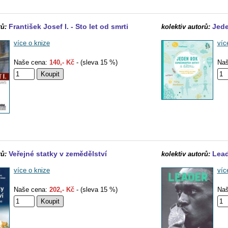
František Josef I. - Sto let od smrti
Jede
rů:
kolektiv autorů:
více o knize
víc
Naše cena:
140,- Kč
- (sleva 15 %)
Naš
Veřejné statky v zemědělství
Lead
rů:
kolektiv autorů:
více o knize
víc
Naše cena:
202,- Kč
- (sleva 15 %)
Naš