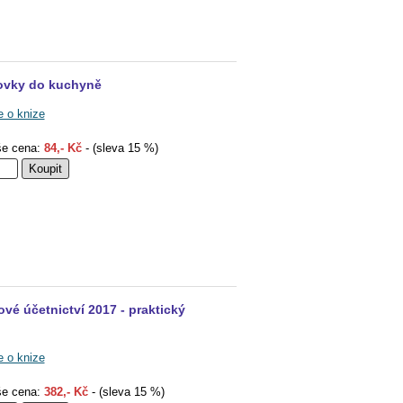
ovky do kuchyně
e o knize
e cena:
84,- Kč
- (sleva 15 %)
vé účetnictví 2017 - praktický
e o knize
e cena:
382,- Kč
- (sleva 15 %)