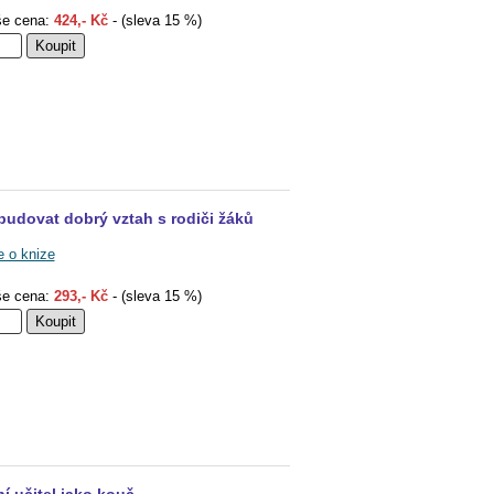
e cena:
424,- Kč
- (sleva 15 %)
budovat dobrý vztah s rodiči žáků
e o knize
e cena:
293,- Kč
- (sleva 15 %)