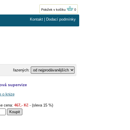
Položek v košíku
0
Kontakt
|
Dodací podmínky
řazených:
vá supervize
e o knize
e cena:
467,- Kč
- (sleva 15 %)