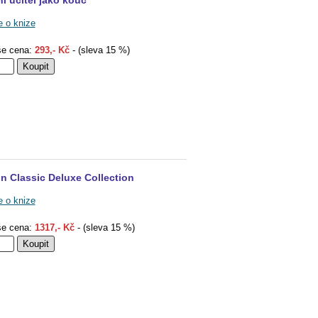
ní učitel jako kouč
e o knize
e cena:
293,- Kč
- (sleva 15 %)
in Classic Deluxe Collection
e o knize
e cena:
1317,- Kč
- (sleva 15 %)