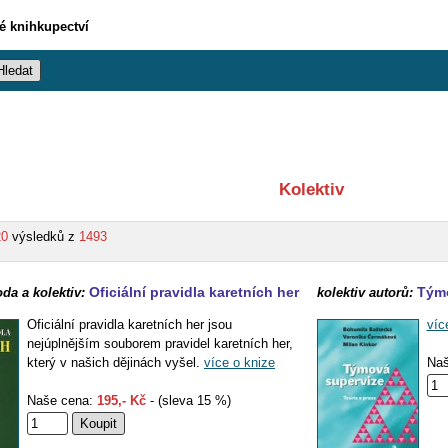
vé knihkupectví
Kolektiv
20
výsledků z
1493
Oficiální pravidla karetních her
Týmo
a a kolektiv:
kolektiv autorů:
Oficiální pravidla karetních her jsou
víc
nejúplnějším souborem pravidel karetních her,
který v našich dějinách vyšel.
více o knize
Naš
Naše cena:
195,- Kč
- (sleva 15 %)