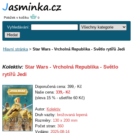
Položek v košíku
0
Vyhledávání:
Hlavní stránka
>
Star Wars - Vrcholná Republika - Světlo rytířů Jedi
Kolektiv:
Star Wars - Vrcholná Republika - Světlo
rytířů Jedi
Doporučená cena: 399,- Kč
Naše cena:
339
,- Kč
(sleva 15 % - ušetříte 60 Kč)
Autor:
Kolektiv
Druh vazby:
brožovaná lepená
Rozměry:
130 x 200 mm
Počet stran:
360
Vydáno:
2025-08-14