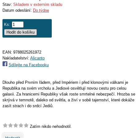
Stav:
Skladem v externím skladu
Datum odeslání:
Do týdne
Ks:
EAN:
9788025261972
Nakladatelství:
Alicanto
Sdílejte na Facebooku
Dlouho před Prvním řádem, před Impériem i před klonovými válkami je
Republika na svém vrcholu a Jediové osvětlují novou cestu pro celou
galaxii. Za hranicemi Republiky však roste smrtelné nebezpečí. Hrozba se
skrývá v temnotě, daleko od světla, a živí v sobě tajemství, které dokáže
zasít strach i do srdcí Jediů.
Zatím nikdo nehodnotil.