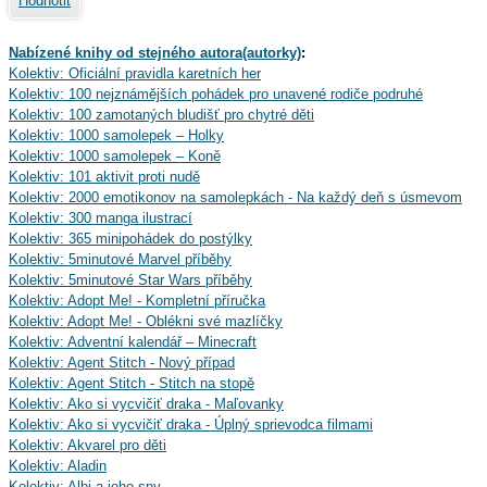
Hodnotit
Nabízené knihy od stejného autora(autorky)
:
Kolektiv: Oficiální pravidla karetních her
Kolektiv: 100 nejznámějších pohádek pro unavené rodiče podruhé
Kolektiv: 100 zamotaných bludišť pro chytré děti
Kolektiv: 1000 samolepek – Holky
Kolektiv: 1000 samolepek – Koně
Kolektiv: 101 aktivit proti nudě
Kolektiv: 2000 emotikonov na samolepkách - Na každý deň s úsmevom
Kolektiv: 300 manga ilustrací
Kolektiv: 365 minipohádek do postýlky
Kolektiv: 5minutové Marvel příběhy
Kolektiv: 5minutové Star Wars příběhy
Kolektiv: Adopt Me! - Kompletní příručka
Kolektiv: Adopt Me! - Oblékni své mazlíčky
Kolektiv: Adventní kalendář – Minecraft
Kolektiv: Agent Stitch - Nový případ
Kolektiv: Agent Stitch - Stitch na stopě
Kolektiv: Ako si vycvičiť draka - Maľovanky
Kolektiv: Ako si vycvičiť draka - Úplný sprievodca filmami
Kolektiv: Akvarel pro děti
Kolektiv: Aladin
Kolektiv: Albi a jeho sny