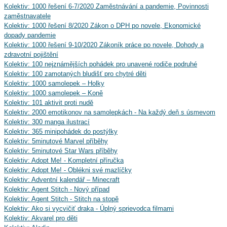
Kolektiv: 1000 řešení 6-7/2020 Zaměstnávání a pandemie, Povinnosti
zaměstnavatele
Kolektiv: 1000 řešení 8/2020 Zákon o DPH po novele, Ekonomické
dopady pandemie
Kolektiv: 1000 řešení 9-10/2020 Zákoník práce po novele, Dohody a
zdravotní pojištění
Kolektiv: 100 nejznámějších pohádek pro unavené rodiče podruhé
Kolektiv: 100 zamotaných bludišť pro chytré děti
Kolektiv: 1000 samolepek – Holky
Kolektiv: 1000 samolepek – Koně
Kolektiv: 101 aktivit proti nudě
Kolektiv: 2000 emotikonov na samolepkách - Na každý deň s úsmevom
Kolektiv: 300 manga ilustrací
Kolektiv: 365 minipohádek do postýlky
Kolektiv: 5minutové Marvel příběhy
Kolektiv: 5minutové Star Wars příběhy
Kolektiv: Adopt Me! - Kompletní příručka
Kolektiv: Adopt Me! - Oblékni své mazlíčky
Kolektiv: Adventní kalendář – Minecraft
Kolektiv: Agent Stitch - Nový případ
Kolektiv: Agent Stitch - Stitch na stopě
Kolektiv: Ako si vycvičiť draka - Úplný sprievodca filmami
Kolektiv: Akvarel pro děti