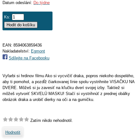
Datum odeslání:
Do týdne
Ks:
EAN:
8594063859436
Nakladatelství:
Egmont
Sdílejte na Facebooku
Vyfarbi si hrdinov filmu Ako si vycvičiť draka, popros niekoho dospelého,
aby ti pomohol, a pozdĺž čiarkovanej línie spolu vystrihnite VISAČKU NA
DVERE. Môžeš si ju zavesiť na kľučku dverí svojej izby. Taktiež si
môžeš vytvoriť SKVELÚ MASKU! Stačí si vystrihnúť z prednej obálky
obrázok draka a urobiť dierky na oči a na gumičku.
Zatím nikdo nehodnotil.
Hodnotit