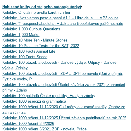
Nabízené knihy od stejného autora(autorky)
:
Kolektiv: Oficiální pravidla karetních her
Kolektiv: !Nos vemos paso a paso! A1.1 – Libro del al. + MP3 online
Kolektiv: #freespeechabsolutist + Jak Janu Bobošíkovou ještě neznáte
Kolektiv: 1,000 Curious Questions
Kolektiv: 1,000 Marks
Kolektiv: 10 More Ten - Minute Stories
Kolektiv: 10 Practice Tests for the SAT, 2022
Kolektiv: 100 Facts Animal Life
Kolektiv: 100 Facts Space
Kolektiv: 100 otázek a odpovědí - Daňové výdaje, Odpisy - Daňové
výdaje, Odpisy
Kolektiv: 100 otázek a odpovědí - ZDP a DPH po novele (Daň z příjmů,
Fyzické osoby, P
Kolektiv: 100 otázek a odpovědí Účetní závěrka za rok 2021, Zahraniční
příjmy - Zdaňo
Kolektiv: 100 pokladů České republiky: Hrady a zámky
Kolektiv: 1000 esercizi di grammatica
Kolektiv: 1000 řešení 11-12/2020 Cizí měny a kursové rozdíly, Osoby ze
zahraničí - za
Kolektiv: 1000 řešení 11-12/2025 Účetní závěrka podnikatelů za rok 2025
Kolektiv: 1000 řešení 3-4/2026
Kolektiv: 1000 řešení 3/2021 ZDP - novela, Práce