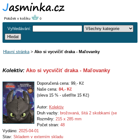
Položek v košíku
0
Vyhledávání:
Hlavní stránka
>
Ako si vycvičiť draka - Maľovanky
Kolektiv:
Ako si vycvičiť draka - Maľovanky
Doporučená cena: 99,- Kč
Naše cena:
84
,- Kč
(sleva 15 % - ušetříte 15 Kč)
Autor:
Kolektiv
Druh vazby:
brožovaná, šitá 2 skobkami (se
Rozměry:
215 x 285 mm
Počet stran:
48
Vydáno:
2025-04-01
Stav:
Skladem v externím skladu