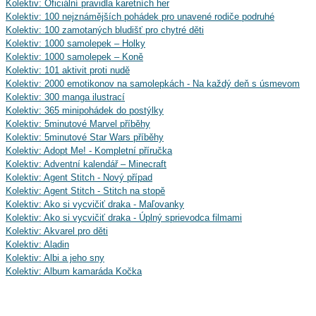
Kolektiv: Oficiální pravidla karetních her
Kolektiv: 100 nejznámějších pohádek pro unavené rodiče podruhé
Kolektiv: 100 zamotaných bludišť pro chytré děti
Kolektiv: 1000 samolepek – Holky
Kolektiv: 1000 samolepek – Koně
Kolektiv: 101 aktivit proti nudě
Kolektiv: 2000 emotikonov na samolepkách - Na každý deň s úsmevom
Kolektiv: 300 manga ilustrací
Kolektiv: 365 minipohádek do postýlky
Kolektiv: 5minutové Marvel příběhy
Kolektiv: 5minutové Star Wars příběhy
Kolektiv: Adopt Me! - Kompletní příručka
Kolektiv: Adventní kalendář – Minecraft
Kolektiv: Agent Stitch - Nový případ
Kolektiv: Agent Stitch - Stitch na stopě
Kolektiv: Ako si vycvičiť draka - Maľovanky
Kolektiv: Ako si vycvičiť draka - Úplný sprievodca filmami
Kolektiv: Akvarel pro děti
Kolektiv: Aladin
Kolektiv: Albi a jeho sny
Kolektiv: Album kamaráda Kočka