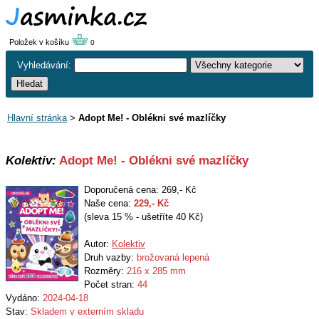
Položek v košíku
0
Vyhledávání:
Hlavní stránka
>
Adopt Me! - Oblékni své mazlíčky
Kolektiv:
Adopt Me! - Oblékni své mazlíčky
Doporučená cena: 269,- Kč
Naše cena:
229
,- Kč
(sleva 15 % - ušetříte 40 Kč)
Autor:
Kolektiv
Druh vazby:
brožovaná lepená
Rozměry:
216 x 285 mm
Počet stran:
44
Vydáno:
2024-04-18
Stav:
Skladem v externím skladu