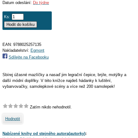
Datum odeslání:
Do týdne
Ks:
EAN:
9788025257135
Nakladatelství:
Egmont
Sdílejte na Facebooku
Sbírej úžasné mazlíčky a nasaď jim legrační čepice, brýle, motýlky a
další módní doplňky. V této knížce najdeš hádanky k luštění,
vybarvovačky, samolepkové scény a více než 200 samolepek!
Zatím nikdo nehodnotil.
Hodnotit
Nabízené knihy od stejného autora(autorky)
: