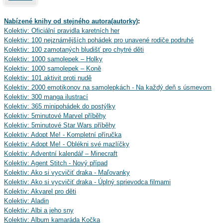
Nabízené knihy od stejného autora(autorky)
:
Kolektiv: Oficiální pravidla karetních her
Kolektiv: 100 nejznámějších pohádek pro unavené rodiče podruhé
Kolektiv: 100 zamotaných bludišť pro chytré děti
Kolektiv: 1000 samolepek – Holky
Kolektiv: 1000 samolepek – Koně
Kolektiv: 101 aktivit proti nudě
Kolektiv: 2000 emotikonov na samolepkách - Na každý deň s úsmevom
Kolektiv: 300 manga ilustrací
Kolektiv: 365 minipohádek do postýlky
Kolektiv: 5minutové Marvel příběhy
Kolektiv: 5minutové Star Wars příběhy
Kolektiv: Adopt Me! - Kompletní příručka
Kolektiv: Adopt Me! - Oblékni své mazlíčky
Kolektiv: Adventní kalendář – Minecraft
Kolektiv: Agent Stitch - Nový případ
Kolektiv: Ako si vycvičiť draka - Maľovanky
Kolektiv: Ako si vycvičiť draka - Úplný sprievodca filmami
Kolektiv: Akvarel pro děti
Kolektiv: Aladin
Kolektiv: Albi a jeho sny
Kolektiv: Album kamaráda Kočka