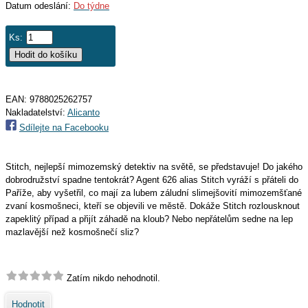
Datum odeslání:
Do týdne
Ks:
EAN:
9788025262757
Nakladatelství:
Alicanto
Sdílejte na Facebooku
Stitch, nejlepší mimozemský detektiv na světě, se představuje! Do jakého
dobrodružství spadne tentokrát? Agent 626 alias Stitch vyráží s přáteli do
Paříže, aby vyšetřil, co mají za lubem záludní slimejšovití mimozemšťané
zvaní kosmošneci, kteří se objevili ve městě. Dokáže Stitch rozlousknout
zapeklitý případ a přijít záhadě na kloub? Nebo nepřátelům sedne na lep
mazlavější než kosmošnečí sliz?
Zatím nikdo nehodnotil.
Hodnotit