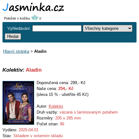
Položek v košíku
0
Vyhledávání:
Hlavní stránka
>
Aladin
Kolektiv:
Aladin
Doporučená cena: 299,- Kč
Naše cena:
254
,- Kč
(sleva 15 % - ušetříte 45 Kč)
Autor:
Kolektiv
Druh vazby:
vázaná s laminovaným potahem
Rozměry:
205 x 285 mm
Počet stran:
96
Vydáno:
2025-04-01
Stav:
Skladem v externím skladu