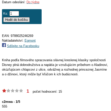
Datum odeslání:
Do týdne
Ks:
EAN:
9788025246269
Nakladatelství:
Egmont
Sdílejte na Facebooku
Kniha podľa filmového spracovania slávnej kreslenej klasiky spoločnosti
Disney plná dobrodružstva a napätia je vzrušujúcim príbehom o Aladinovi,
okúzľujúcom chlapcovi z ulice, odvážnej a rozhodnej princeznej Jasmíne
a o džinovi, ktorý môže byť kľúčom k ich budúcnosti.
1
počet hodnocení: 15
c2mwa - 1/5
555