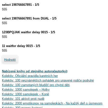
select 198766667891 - 1/5
555
select 198766667891 from DUAL - 1/5
555
1Z0BPQJAK waitfor delay 0015 - 1/5
555
11 waitfor delay 0015 - 1/5
555
Hodnotit
Nabízené knihy od stejného autora(autorky)
:
Kolektiv: Oficiální pravidla karetních her
Kolektiv: 100 nejznámějších pohádek pro unavené rodiče podruhé
Kolektiv: 100 zamotaných bludišť pro chytré děti
Kolektiv: 1000 samolepek – Holky
Kolektiv: 1000 samolepek – Koně
Kolektiv: 101 aktivit proti nudě
Kolektiv: 2000 emotikonov na samolepkách - Na každý deň s úsmevom
Kolektiv: 300 manga ilustrací