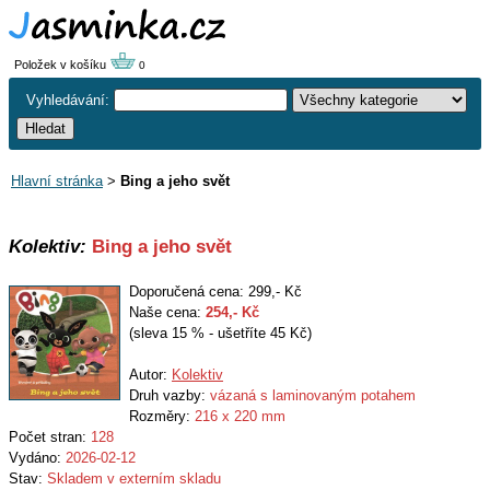
Položek v košíku
0
Vyhledávání:
Hlavní stránka
>
Bing a jeho svět
Kolektiv:
Bing a jeho svět
Doporučená cena: 299,- Kč
Naše cena:
254
,- Kč
(sleva 15 % - ušetříte 45 Kč)
Autor:
Kolektiv
Druh vazby:
vázaná s laminovaným potahem
Rozměry:
216 x 220 mm
Počet stran:
128
Vydáno:
2026-02-12
Stav:
Skladem v externím skladu