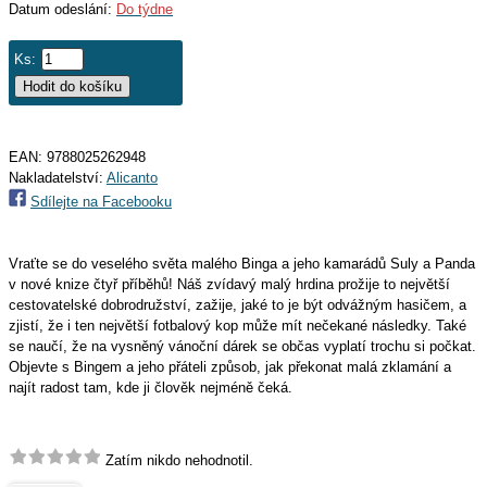
Datum odeslání:
Do týdne
Ks:
EAN:
9788025262948
Nakladatelství:
Alicanto
Sdílejte na Facebooku
Vraťte se do veselého světa malého Binga a jeho kamarádů Suly a Panda
v nové knize čtyř příběhů! Náš zvídavý malý hrdina prožije to největší
cestovatelské dobrodružství, zažije, jaké to je být odvážným hasičem, a
zjistí, že i ten největší fotbalový kop může mít nečekané následky. Také
se naučí, že na vysněný vánoční dárek se občas vyplatí trochu si počkat.
Objevte s Bingem a jeho přáteli způsob, jak překonat malá zklamání a
najít radost tam, kde ji člověk nejméně čeká.
Zatím nikdo nehodnotil.