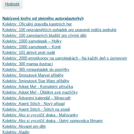
Hodnotit
Nabízené knihy od stejného autora(autorky)
:
Kolektiv: Oficiální pravidla karetních her
Kolektiv: 100 nejznámějších pohádek pro unavené rodiče podruhé
Kolektiv: 100 zamotaných bludišť pro chytré děti
Kolektiv: 1000 samolepek – Holky
Kolektiv: 1000 samolepek – Koně
Kolektiv: 101 aktivit proti nudě
Kolektiv: 2000 emotikonov na samolepkách - Na každý deň s úsmevom
Kolektiv: 300 manga ilustrací
Kolektiv: 365 minipohádek do postýlky
Kolektiv: 5minutové Marvel příběhy
Kolektiv: 5minutové Star Wars příběhy
Kolektiv: Adopt Me! - Kompletní příručka
Kolektiv: Adopt Me! - Oblékni své mazlíčky
Kolektiv: Adventní kalendář – Minecraft
Kolektiv: Agent Stitch - Nový případ
Kolektiv: Agent Stitch - Stitch na stopě
Kolektiv: Ako si vycvičiť draka - Maľovanky
Kolektiv: Ako si vycvičiť draka - Úplný sprievodca filmami
Kolektiv: Akvarel pro děti
Kolektiv: Aladin