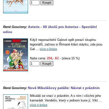
Asterix - XII úkolů pro Asterixe - Speciální
René Goscinny:
edice
Když neporazitelní Galové opět porazí skupinu
legionářů, začnou si Římané klást otázku, zda jsou
Gal ...
více o knize
Naše cena:
254,- Kč
- (sleva 15 %)
Nové Mikulášovy patálie: Návrat z prázdnin
René Goscinny:
Mikuláš se vrací z prázdnin. A s ním i všichni jeho
kamarádi: Vendelín, který v jednom kuse jí, Vikt ...
více o knize