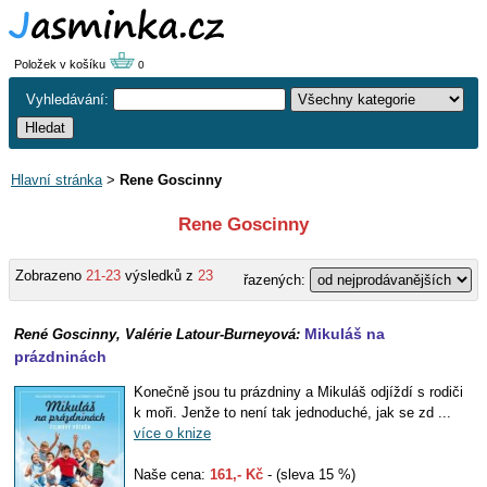
Položek v košíku
0
Vyhledávání:
Hlavní stránka
>
Rene Goscinny
Rene Goscinny
Zobrazeno
21-23
výsledků z
23
řazených:
Mikuláš na
René Goscinny, Valérie Latour-Burneyová:
prázdninách
Konečně jsou tu prázdniny a Mikuláš odjíždí s rodiči
k moři. Jenže to není tak jednoduché, jak se zd ...
více o knize
Naše cena:
161,- Kč
- (sleva 15 %)