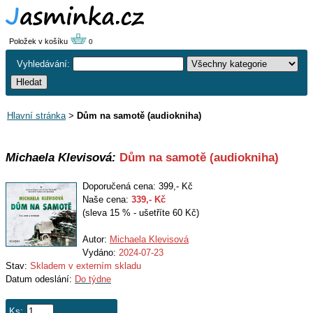
Položek v košíku
0
Vyhledávání:
Hlavní stránka
>
Dům na samotě (audiokniha)
Michaela Klevisová:
Dům na samotě (audiokniha)
Doporučená cena: 399,- Kč
Naše cena:
339
,- Kč
(sleva 15 % - ušetříte 60 Kč)
Autor:
Michaela Klevisová
Vydáno:
2024-07-23
Stav:
Skladem v externím skladu
Datum odeslání:
Do týdne
Ks: