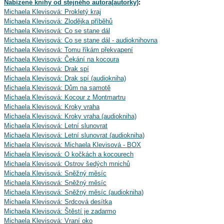
Nabízené knihy od stejného autora(autorky)
:
Michaela Klevisová: Prokletý kraj
Michaela Klevisová: Zlodějka příběhů
Michaela Klevisová: Co se stane dál
Michaela Klevisová: Co se stane dál - audioknihovna
Michaela Klevisová: Tomu říkám překvapení
Michaela Klevisová: Čekání na kocoura
Michaela Klevisová: Drak spí
Michaela Klevisová: Drak spí (audiokniha)
Michaela Klevisová: Dům na samotě
Michaela Klevisová: Kocour z Montmartru
Michaela Klevisová: Kroky vraha
Michaela Klevisová: Kroky vraha (audiokniha)
Michaela Klevisová: Letní slunovrat
Michaela Klevisová: Letní slunovrat (audiokniha)
Michaela Klevisová: Michaela Klevisová - BOX
Michaela Klevisová: O kočkách a kocourech
Michaela Klevisová: Ostrov šedých mnichů
Michaela Klevisová: Sněžný měsíc
Michaela Klevisová: Sněžný měsíc
Michaela Klevisová: Sněžný měsíc (audiokniha)
Michaela Klevisová: Srdcová desítka
Michaela Klevisová: Štěstí je zadarmo
Michaela Klevisová: Vraní oko