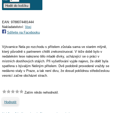
EAN:
9788074481444
Nakladatelství:
Voxi
Sdílejte na Facebooku
Výtvarnice Nela po rozchodu s přítelem zůstala sama ve starém mlýně,
který původně s partnerem chtěli zrekonstruovat. V téže době bylo v
nedalekém lese nalezeno tělo mladé dívky, ucházející se o práci v
místních dostihových stájích. Při vyšetřování vyjde najevo, že oběť byla
spatřena s bývalým Neliným přítelem. Dvě podobně provedené vraždy se
nedávno staly v Praze, a tak není divu, že dosud poklidnou středočeskou
vesnicí začne obcházet strach.
Zatím nikdo nehodnotil.
Hodnotit