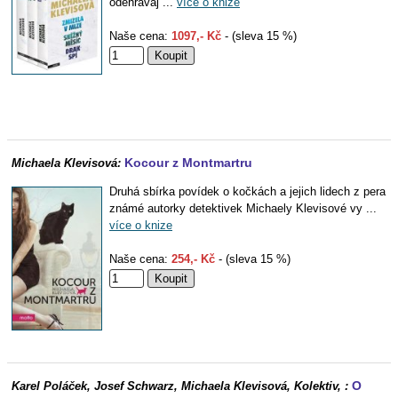
odehrávaj ...
více o knize
Naše cena:
1097,- Kč
- (sleva 15 %)
Kocour z Montmartru
Michaela Klevisová:
Druhá sbírka povídek o kočkách a jejich lidech z pera
známé autorky detektivek Michaely Klevisové vy ...
více o knize
Naše cena:
254,- Kč
- (sleva 15 %)
O
Karel Poláček, Josef Schwarz, Michaela Klevisová, Kolektiv, :