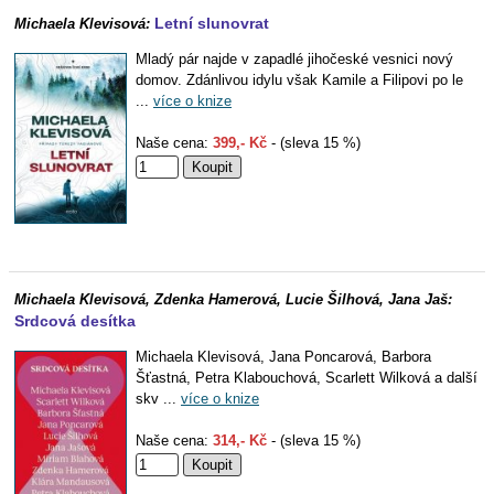
Letní slunovrat
Michaela Klevisová:
Mladý pár najde v zapadlé jihočeské vesnici nový
domov. Zdánlivou idylu však Kamile a Filipovi po le
...
více o knize
Naše cena:
399,- Kč
- (sleva 15 %)
Michaela Klevisová, Zdenka Hamerová, Lucie Šilhová, Jana Jaš:
Srdcová desítka
Michaela Klevisová, Jana Poncarová, Barbora
Šťastná, Petra Klabouchová, Scarlett Wilková a další
skv ...
více o knize
Naše cena:
314,- Kč
- (sleva 15 %)