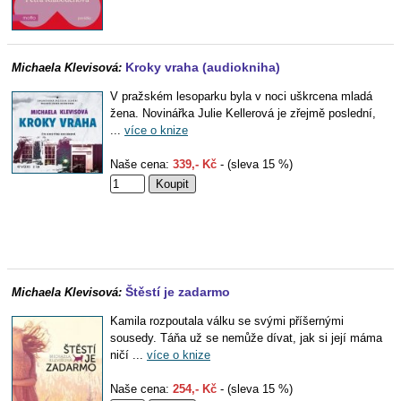
Kroky vraha (audiokniha)
Michaela Klevisová:
V pražském lesoparku byla v noci uškrcena mladá
žena. Novinářka Julie Kellerová je zřejmě poslední,
...
více o knize
Naše cena:
339,- Kč
- (sleva 15 %)
Štěstí je zadarmo
Michaela Klevisová:
Kamila rozpoutala válku se svými příšernými
sousedy. Táňa už se nemůže dívat, jak si její máma
ničí ...
více o knize
Naše cena:
254,- Kč
- (sleva 15 %)