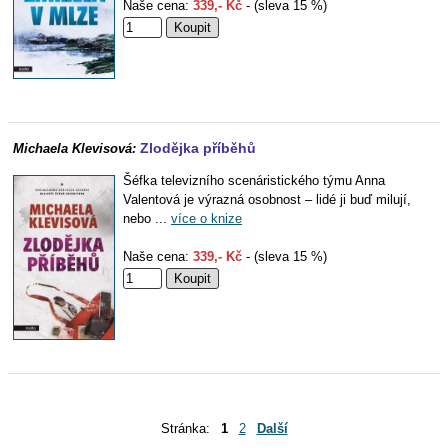
Naše cena:
339,- Kč
- (sleva 15 %)
Zlodějka příběhů
Michaela Klevisová:
Šéfka televizního scenáristického týmu Anna
Valentová je výrazná osobnost – lidé ji buď milují,
nebo ...
více o knize
Naše cena:
339,- Kč
- (sleva 15 %)
Stránka:
1
2
Další