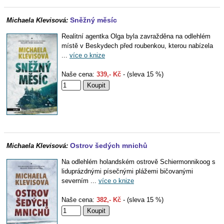
Sněžný měsíc
Michaela Klevisová:
Realitní agentka Olga byla zavražděna na odlehlém
místě v Beskydech před roubenkou, kterou nabízela
...
více o knize
Naše cena:
339,- Kč
- (sleva 15 %)
Ostrov šedých mnichů
Michaela Klevisová:
Na odlehlém holandském ostrově Schiermonnikoog s
liduprázdnými písečnými plážemi bičovanými
severním ...
více o knize
Naše cena:
382,- Kč
- (sleva 15 %)