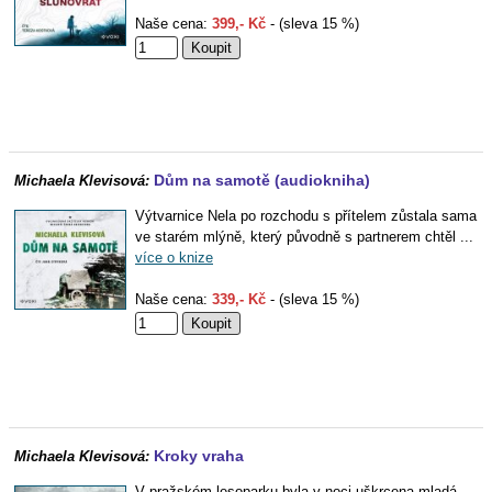
Naše cena:
399,- Kč
- (sleva 15 %)
Dům na samotě (audiokniha)
Michaela Klevisová:
Výtvarnice Nela po rozchodu s přítelem zůstala sama
ve starém mlýně, který původně s partnerem chtěl ...
více o knize
Naše cena:
339,- Kč
- (sleva 15 %)
Kroky vraha
Michaela Klevisová:
V pražském lesoparku byla v noci uškrcena mladá