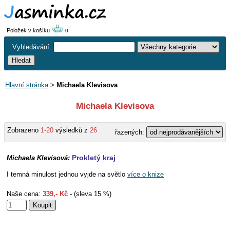
Položek v košíku
0
Vyhledávání:
Hlavní stránka
>
Michaela Klevisova
Michaela Klevisova
Zobrazeno
1-20
výsledků z
26
řazených:
Prokletý kraj
Michaela Klevisová:
I temná minulost jednou vyjde na světlo
více o knize
Naše cena:
339,- Kč
- (sleva 15 %)