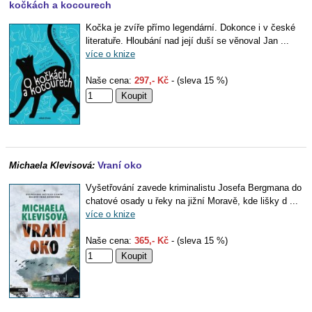
kočkách a kocourech
Kočka je zvíře přímo legendární. Dokonce i v české
literatuře. Hloubání nad její duší se věnoval Jan ...
více o knize
Naše cena:
297,- Kč
- (sleva 15 %)
Vraní oko
Michaela Klevisová:
Vyšetřování zavede kriminalistu Josefa Bergmana do
chatové osady u řeky na jižní Moravě, kde lišky d ...
více o knize
Naše cena:
365,- Kč
- (sleva 15 %)