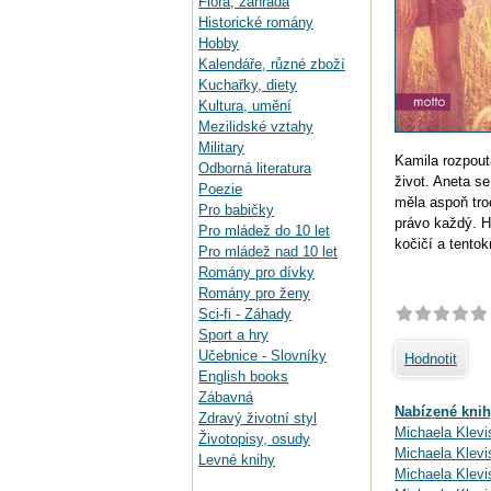
Flora, zahrada
Historické romány
Hobby
Kalendáře, různé zboží
Kuchařky, diety
Kultura, umění
Mezilidské vztahy
Military
Kamila rozpout
Odborná literatura
život. Aneta se
Poezie
měla aspoň troc
Pro babičky
právo každý. Hl
Pro mládež do 10 let
kočičí a tentokr
Pro mládež nad 10 let
Romány pro dívky
Romány pro ženy
Sci-fi - Záhady
Sport a hry
Učebnice - Slovníky
Hodnotit
English books
Zábavná
Nabízené knih
Zdravý životní styl
Michaela Klevi
Životopisy, osudy
Michaela Klevi
Levné knihy
Michaela Klevi