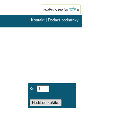
Položek v košíku
0
Kontakt
|
Dodací podmínky
Ks: