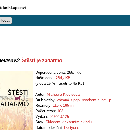
vé knihkupectví
levisová:
Štěstí je zadarmo
Doporučená cena: 299,- Kč
Naše cena:
254
,- Kč
(sleva 15 % - ušetříte 45 Kč)
Autor:
Michaela Klevisová
Druh vazby:
vázaná s pap. potahem s lam. p
Rozměry:
115 x 185 mm
Počet stran:
168
Vydáno:
2022-07-26
Stav:
Skladem v externím skladu
Datum odeslání:
Do týdne