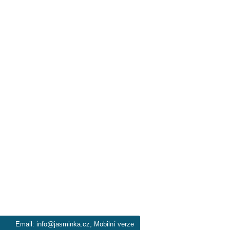
Email:
info@jasminka.cz
,