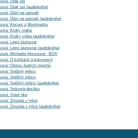
sová: Drak spí
sová: Drak spí (audiokniha)
isová: Dům na samotě
sová: Dům na samotě (audiokniha)
sová: Kocour z Montmartru
sová: Kroky vraha
sová: Kroky vraha (audiokniha)
sová: Letní slunovrat
ová: Letní slunovrat (audiokniha)
sová: Michaela Klevisová - BOX
isová: O kočkách a kocourech
isová: Ostrov šedých mnichů
isová: Sněžný měsíc
isová: Sněžný měsíc
sová: Sněžný měsíc (audiokniha)
sová: Srdcová desítka
sová: Vraní oko
sová: Zmizela v mlze
sová: Zmizela v mlze (audiokniha)