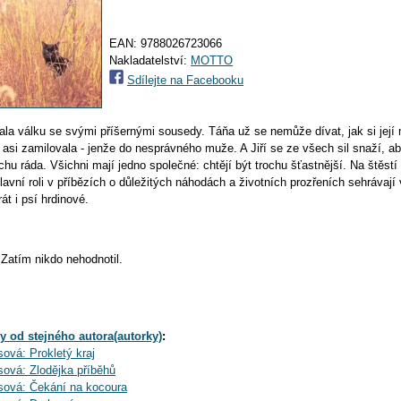
EAN:
9788026723066
Nakladatelství:
MOTTO
Sdílejte na Facebooku
ala válku se svými příšernými sousedy. Táňa už se nemůže dívat, jak si její
 asi zamilovala - jenže do nesprávného muže. A Jiří se ze všech sil snaží, a
hu ráda. Všichni mají jedno společné: chtějí být trochu šťastnější. Na štěst
avní roli v příbězích o důležitých náhodách a životních prozřeních sehrávají v
át i psí hrdinové.
Zatím nikdo nehodnotil.
y od stejného autora(autorky)
:
sová: Prokletý kraj
sová: Zlodějka příběhů
sová: Čekání na kocoura