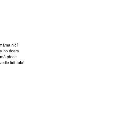
 máma ničí
by ho dcera
í má přece
edle lidí také