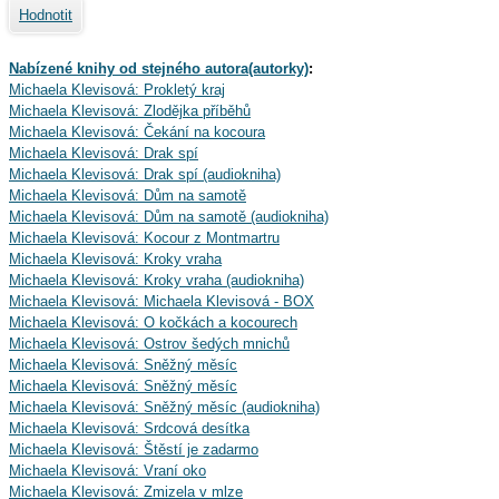
Hodnotit
Nabízené knihy od stejného autora(autorky)
:
Michaela Klevisová: Prokletý kraj
Michaela Klevisová: Zlodějka příběhů
Michaela Klevisová: Čekání na kocoura
Michaela Klevisová: Drak spí
Michaela Klevisová: Drak spí (audiokniha)
Michaela Klevisová: Dům na samotě
Michaela Klevisová: Dům na samotě (audiokniha)
Michaela Klevisová: Kocour z Montmartru
Michaela Klevisová: Kroky vraha
Michaela Klevisová: Kroky vraha (audiokniha)
Michaela Klevisová: Michaela Klevisová - BOX
Michaela Klevisová: O kočkách a kocourech
Michaela Klevisová: Ostrov šedých mnichů
Michaela Klevisová: Sněžný měsíc
Michaela Klevisová: Sněžný měsíc
Michaela Klevisová: Sněžný měsíc (audiokniha)
Michaela Klevisová: Srdcová desítka
Michaela Klevisová: Štěstí je zadarmo
Michaela Klevisová: Vraní oko
Michaela Klevisová: Zmizela v mlze