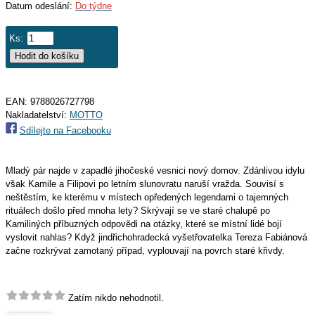
Datum odeslání:
Do týdne
Ks:
EAN:
9788026727798
Nakladatelství:
MOTTO
Sdílejte na Facebooku
Mladý pár najde v zapadlé jihočeské vesnici nový domov. Zdánlivou idylu
však Kamile a Filipovi po letním slunovratu naruší vražda. Souvisí s
neštěstím, ke kterému v místech opředených legendami o tajemných
rituálech došlo před mnoha lety? Skrývají se ve staré chalupě po
Kamiliných příbuzných odpovědi na otázky, které se místní lidé bojí
vyslovit nahlas? Když jindřichohradecká vyšetřovatelka Tereza Fabiánová
začne rozkrývat zamotaný případ, vyplouvají na povrch staré křivdy.
Zatím nikdo nehodnotil.