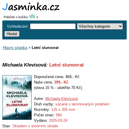
Položek v košíku
0
Vyhledávání:
Hlavní stránka
>
Letní slunovrat
Michaela Klevisová:
Letní slunovrat
Doporučená cena: 469,- Kč
Naše cena:
399
,- Kč
(sleva 15 % - ušetříte 70 Kč)
Autor:
Michaela Klevisová
Druh vazby:
vázaná s laminovaným potahem
Rozměry:
125 x 205 mm
Počet stran:
384
Vydáno:
2025-03-24
Stav:
Skladem v externím skladu