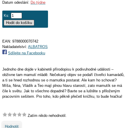
Datum odeslání:
Do týdne
Ks:
EAN:
9788000070742
Nakladatelství:
ALBATROS
Sdílejte na Facebooku
Jednoho dne dojde v kabinetě přírodopisu k podivuhodné události –
obživne tam mamutí mládě. Nečekaný objev se podaří čtveřici kamarádů,
a ti se hned rozhodnou se o mamutka postarat. Ale kam ho schovat?
Míša, Nina, Vládík a Teo mají plnou hlavu starostí, zato mamutík se má
čile k světu. Jak to všechno dopadně? Bavte se a luštěte s přiloženým
pracovním sešitem. Pro toho, kdo pěkně přečetl knížku, to bude hračka!
Zatím nikdo nehodnotil.
Hodnotit