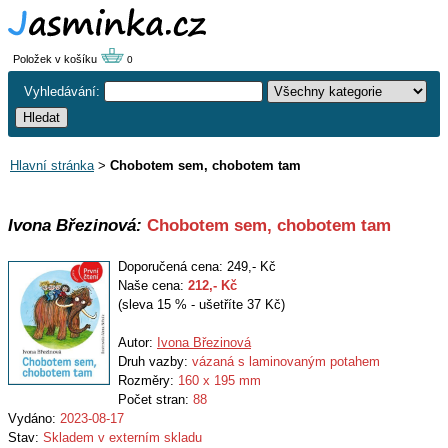
Položek v košíku
0
Vyhledávání:
Hlavní stránka
>
Chobotem sem, chobotem tam
Ivona Březinová:
Chobotem sem, chobotem tam
Doporučená cena: 249,- Kč
Naše cena:
212
,- Kč
(sleva 15 % - ušetříte 37 Kč)
Autor:
Ivona Březinová
Druh vazby:
vázaná s laminovaným potahem
Rozměry:
160 x 195 mm
Počet stran:
88
Vydáno:
2023-08-17
Stav:
Skladem v externím skladu