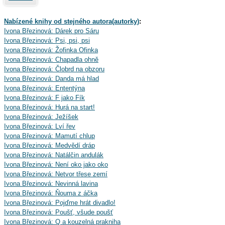
Nabízené knihy od stejného autora(autorky)
:
Ivona Březinová: Dárek pro Sáru
Ivona Březinová: Psi, psi, psi
Ivona Březinová: Žofinka Ofinka
Ivona Březinová: Chapadla ohně
Ivona Březinová: Člobrd na obzoru
Ivona Březinová: Danda má hlad
Ivona Březinová: Ententýna
Ivona Březinová: F jako Fík
Ivona Březinová: Hurá na start!
Ivona Březinová: Ježíšek
Ivona Březinová: Lví řev
Ivona Březinová: Mamutí chlup
Ivona Březinová: Medvědí dráp
Ivona Březinová: Natálčin andulák
Ivona Březinová: Není oko jako oko
Ivona Březinová: Netvor třese zemí
Ivona Březinová: Nevinná lavina
Ivona Březinová: Ňouma z áčka
Ivona Březinová: Pojďme hrát divadlo!
Ivona Březinová: Poušť, všude poušť
Ivona Březinová: Q a kouzelná prakniha