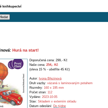
vé knihkupectví
inová:
Hurá na start!
Doporučená cena: 299,- Kč
Naše cena:
254
,- Kč
(sleva 15 % - ušetříte 45 Kč)
Autor:
Ivona Březinová
Druh vazby:
vázaná s laminovaným potahem
Rozměry:
160 x 195 mm
Počet stran:
112
Vydáno:
2023-10-05
Stav:
Skladem v externím skladu
Datum odeslání:
Do týdne