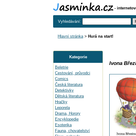
- interneto
Vyhledávání:
Hlavní stránka
>
Hurá na start!
Kategorie
Ivona Břez
Beletrie
Cestování, průvodci
Comics
Česká literatura
Detektivky
Dětská literatura
Hračky
Leporela
Drama, Horory
Encyklopedie
Esoterika
Fauna, chovatelství