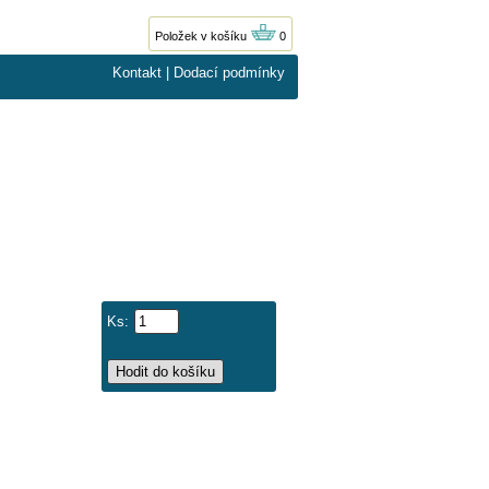
Položek v košíku
0
Kontakt
|
Dodací podmínky
Ks: