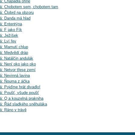
á: Chapadla ohně
vá: Chobotem sem, chobotem tam
á: Člobrd na obzoru
vá: Danda má hlad
á: Ententýna
á: F jako Fík
á: Ježíšek
á: Lví řev
á: Mamutí chlup
á: Medvědí dráp
á: Natálčin andulák
á: Není oko jako oko
á: Netvor třese zemí
á: Nevinná lavina
vá: Ňouma z áčka
á: Pojďme hrát divadlo!
á: Poušť, všude poušť
á: Q a kouzelná prakniha
á: Řád sladkého sněhuláka
á: Ráno v trávě