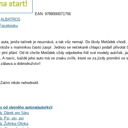
EAN:
9788000071756
:
ALBATROS
a Facebooku
 auta, jenže tatínek je neuznává, a tak vůz nemají. Do školy Metůdek chodí,
rotože s maminkou často zaspí. Jednou se nečekaně chlapci podaří přivolat 
 plní přání. Od té chvíle Metůdek vždy odpoledne řídí své modely autíček, ja
. A navíc, každé jeho auto má ve znaku zvíře, které se za jízdy promění ve 
 zábava a dobrodružství!
Zatím nikdo nehodnotil.
y od stejného autora(autorky)
:
á: Dárek pro Sáru
: Psi, psi, psi
á: Žofinka Ofinka