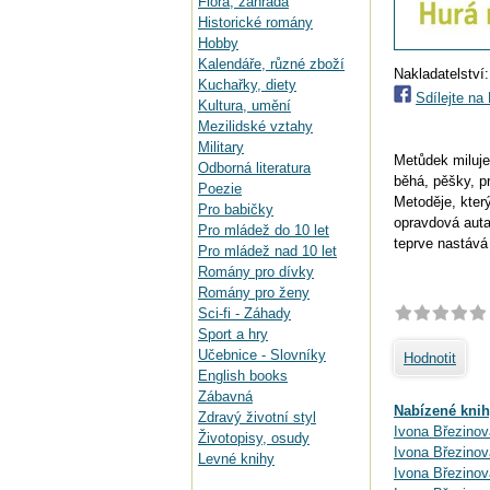
Flora, zahrada
Historické romány
Hobby
Kalendáře, různé zboží
Nakladatelství
Kuchařky, diety
Sdílejte n
Kultura, umění
Mezilidské vztahy
Military
Metůdek miluje
Odborná literatura
běhá, pěšky, p
Poezie
Metoděje, který
Pro babičky
opravdová auta
Pro mládež do 10 let
teprve nastává
Pro mládež nad 10 let
Romány pro dívky
Romány pro ženy
Sci-fi - Záhady
Sport a hry
Učebnice - Slovníky
Hodnotit
English books
Zábavná
Nabízené knih
Zdravý životní styl
Ivona Březinov
Životopisy, osudy
Ivona Březinová
Levné knihy
Ivona Březinov