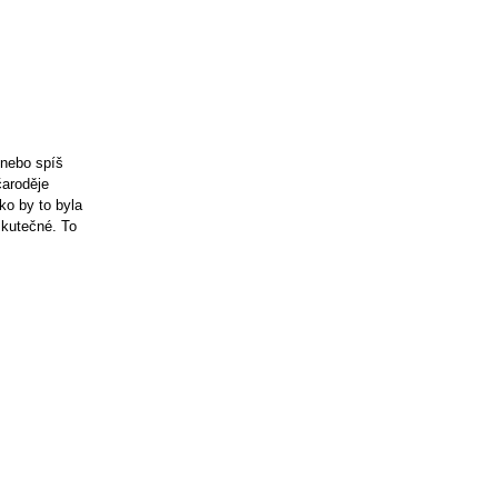
 nebo spíš
čaroděje
ko by to byla
skutečné. To