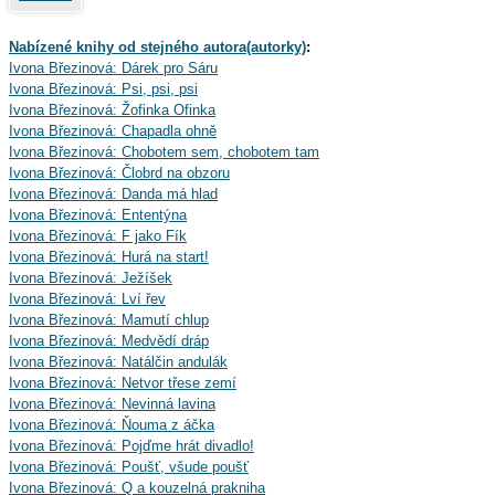
Nabízené knihy od stejného autora(autorky)
:
Ivona Březinová: Dárek pro Sáru
Ivona Březinová: Psi, psi, psi
Ivona Březinová: Žofinka Ofinka
Ivona Březinová: Chapadla ohně
Ivona Březinová: Chobotem sem, chobotem tam
Ivona Březinová: Člobrd na obzoru
Ivona Březinová: Danda má hlad
Ivona Březinová: Ententýna
Ivona Březinová: F jako Fík
Ivona Březinová: Hurá na start!
Ivona Březinová: Ježíšek
Ivona Březinová: Lví řev
Ivona Březinová: Mamutí chlup
Ivona Březinová: Medvědí dráp
Ivona Březinová: Natálčin andulák
Ivona Březinová: Netvor třese zemí
Ivona Březinová: Nevinná lavina
Ivona Březinová: Ňouma z áčka
Ivona Březinová: Pojďme hrát divadlo!
Ivona Březinová: Poušť, všude poušť
Ivona Březinová: Q a kouzelná prakniha