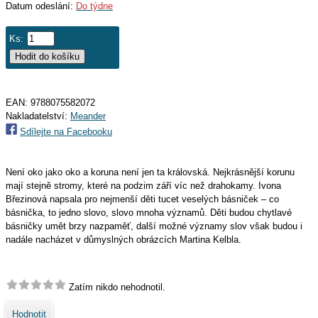
Datum odeslání:
Do týdne
Ks:
EAN:
9788075582072
Nakladatelství:
Meander
Sdílejte na Facebooku
Není oko jako oko a koruna není jen ta královská. Nejkrásnější korunu
mají stejně stromy, které na podzim září víc než drahokamy. Ivona
Březinová napsala pro nejmenší děti tucet veselých básniček – co
básnička, to jedno slovo, slovo mnoha významů. Děti budou chytlavé
básničky umět brzy nazpaměť, další možné významy slov však budou i
nadále nacházet v důmyslných obrázcích Martina Kelbla.
Zatím nikdo nehodnotil.
Hodnotit