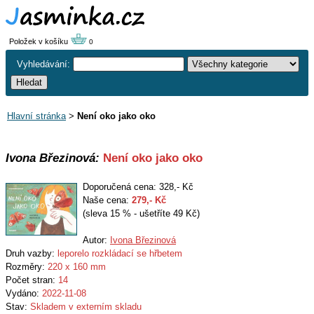
Položek v košíku
0
Vyhledávání:
Hlavní stránka
>
Není oko jako oko
Ivona Březinová:
Není oko jako oko
Doporučená cena: 328,- Kč
Naše cena:
279
,- Kč
(sleva 15 % - ušetříte 49 Kč)
Autor:
Ivona Březinová
Druh vazby:
leporelo rozkládací se hřbetem
Rozměry:
220 x 160 mm
Počet stran:
14
Vydáno:
2022-11-08
Stav:
Skladem v externím skladu