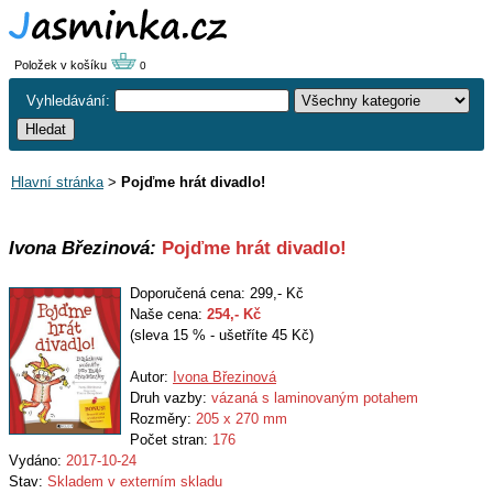
Položek v košíku
0
Vyhledávání:
Hlavní stránka
>
Pojďme hrát divadlo!
Ivona Březinová:
Pojďme hrát divadlo!
Doporučená cena: 299,- Kč
Naše cena:
254
,- Kč
(sleva 15 % - ušetříte 45 Kč)
Autor:
Ivona Březinová
Druh vazby:
vázaná s laminovaným potahem
Rozměry:
205 x 270 mm
Počet stran:
176
Vydáno:
2017-10-24
Stav:
Skladem v externím skladu