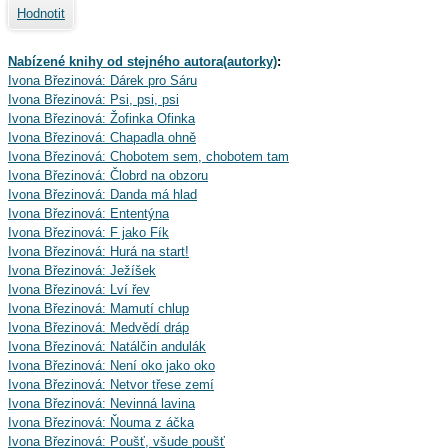
Hodnotit
Nabízené knihy od stejného autora(autorky)
:
Ivona Březinová: Dárek pro Sáru
Ivona Březinová: Psi, psi, psi
Ivona Březinová: Žofinka Ofinka
Ivona Březinová: Chapadla ohně
Ivona Březinová: Chobotem sem, chobotem tam
Ivona Březinová: Člobrd na obzoru
Ivona Březinová: Danda má hlad
Ivona Březinová: Ententýna
Ivona Březinová: F jako Fík
Ivona Březinová: Hurá na start!
Ivona Březinová: Ježíšek
Ivona Březinová: Lví řev
Ivona Březinová: Mamutí chlup
Ivona Březinová: Medvědí dráp
Ivona Březinová: Natálčin andulák
Ivona Březinová: Není oko jako oko
Ivona Březinová: Netvor třese zemí
Ivona Březinová: Nevinná lavina
Ivona Březinová: Ňouma z áčka
Ivona Březinová: Poušť, všude poušť