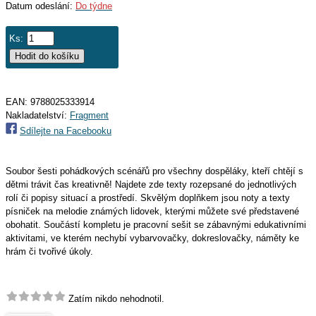
Datum odeslání:
Do týdne
Ks:
EAN:
9788025333914
Nakladatelství:
Fragment
Sdílejte na Facebooku
Soubor šesti pohádkových scénářů pro všechny dospěláky, kteří chtějí s
dětmi trávit čas kreativně! Najdete zde texty rozepsané do jednotlivých
rolí či popisy situací a prostředí. Skvělým doplňkem jsou noty a texty
písniček na melodie známých lidovek, kterými můžete své představené
obohatit. Součástí kompletu je pracovní sešit se zábavnými edukativními
aktivitami, ve kterém nechybí vybarvovačky, dokreslovačky, náměty ke
hrám či tvořivé úkoly.
Zatím nikdo nehodnotil.