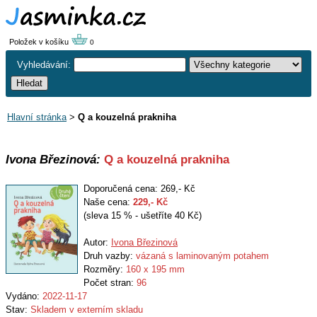
Položek v košíku
0
Vyhledávání:
Hlavní stránka
>
Q a kouzelná prakniha
Ivona Březinová:
Q a kouzelná prakniha
Doporučená cena: 269,- Kč
Naše cena:
229
,- Kč
(sleva 15 % - ušetříte 40 Kč)
Autor:
Ivona Březinová
Druh vazby:
vázaná s laminovaným potahem
Rozměry:
160 x 195 mm
Počet stran:
96
Vydáno:
2022-11-17
Stav:
Skladem v externím skladu