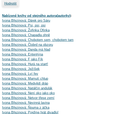
Hodnotit
Nabízené knihy od stejného autora(autorky)
:
Ivona Březinová: Dárek pro Sáru
Ivona Březinová: Psi, psi, psi
Ivona Březinová: Žofinka Ofinka
Ivona Březinová: Chapadla ohně
Ivona Březinová: Chobotem sem, chobotem tam
Ivona Březinová: Člobrd na obzoru
Ivona Březinová: Danda má hlad
Ivona Březinová: Ententýna
Ivona Březinová: F jako Fík
Ivona Březinová: Hurá na start!
Ivona Březinová: Ježíšek
Ivona Březinová: Lví řev
Ivona Březinová: Mamutí chlup
Ivona Březinová: Medvědí dráp
Ivona Březinová: Natálčin andulák
Ivona Březinová: Není oko jako oko
Ivona Březinová: Netvor třese zemí
Ivona Březinová: Nevinná lavina
Ivona Březinová: Ňouma z áčka
Ivona Březinová: Pojďme hrát divadlo!