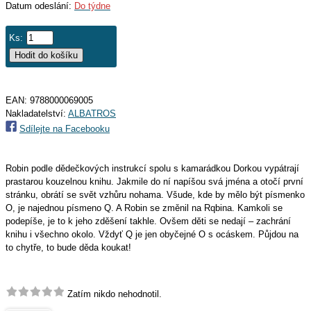
Datum odeslání:
Do týdne
Ks:
EAN:
9788000069005
Nakladatelství:
ALBATROS
Sdílejte na Facebooku
Robin podle dědečkových instrukcí spolu s kamarádkou Dorkou vypátrají
prastarou kouzelnou knihu. Jakmile do ní napíšou svá jména a otočí první
stránku, obrátí se svět vzhůru nohama. Všude, kde by mělo být písmenko
O, je najednou písmeno Q. A Robin se změnil na Rqbina. Kamkoli se
podepíše, je to k jeho zděšení takhle. Ovšem děti se nedají – zachrání
knihu i všechno okolo. Vždyť Q je jen obyčejné O s ocáskem. Půjdou na
to chytře, to bude děda koukat!
Zatím nikdo nehodnotil.