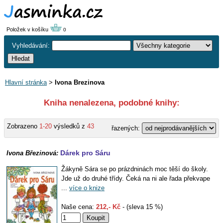
Položek v košíku
0
Vyhledávání:
Hlavní stránka
>
Ivona Brezinova
Kniha nenalezena, podobné knihy:
Zobrazeno
1-20
výsledků z
43
řazených:
Dárek pro Sáru
Ivona Březinová:
Žákyně Sára se po prázdninách moc těší do školy.
Jde už do druhé třídy. Čeká na ni ale řada překvape
...
více o knize
Naše cena:
212,- Kč
- (sleva 15 %)