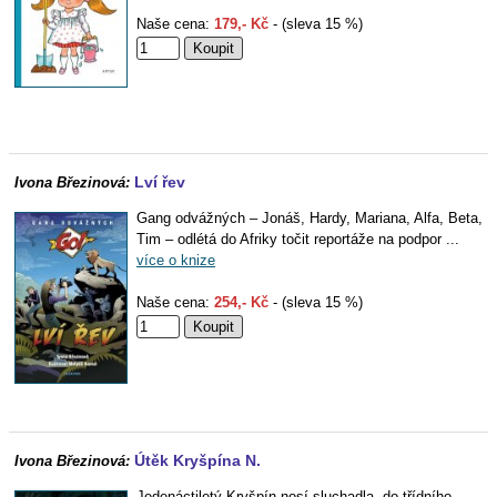
Naše cena:
179,- Kč
- (sleva 15 %)
Lví řev
Ivona Březinová:
Gang odvážných – Jonáš, Hardy, Mariana, Alfa, Beta,
Tim – odlétá do Afriky točit reportáže na podpor ...
více o knize
Naše cena:
254,- Kč
- (sleva 15 %)
Útěk Kryšpína N.
Ivona Březinová:
Jedenáctiletý Kryšpín nosí sluchadla, do třídního