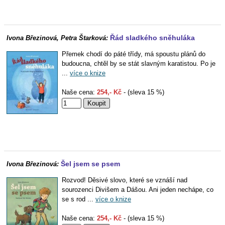
Řád sladkého sněhuláka
Ivona Březinová, Petra Štarková:
Přemek chodí do páté třídy, má spoustu plánů do
budoucna, chtěl by se stát slavným karatistou. Po je
...
více o knize
Naše cena:
254,- Kč
- (sleva 15 %)
Šel jsem se psem
Ivona Březinová:
Rozvod! Děsivé slovo, které se vznáší nad
sourozenci Divišem a Dášou. Ani jeden nechápe, co
se s rod ...
více o knize
Naše cena:
254,- Kč
- (sleva 15 %)