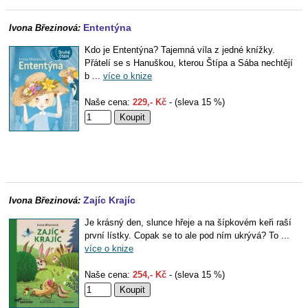
Ententýna
Ivona Březinová:
Kdo je Ententýna? Tajemná víla z jedné knížky.
Přátelí se s Hanuškou, kterou Štípa a Sába nechtějí
b ...
více o knize
Naše cena:
229,- Kč
- (sleva 15 %)
Zajíc Krajíc
Ivona Březinová:
Je krásný den, slunce hřeje a na šípkovém keři raší
první lístky. Copak se to ale pod ním ukrývá? To ...
více o knize
Naše cena:
254,- Kč
- (sleva 15 %)