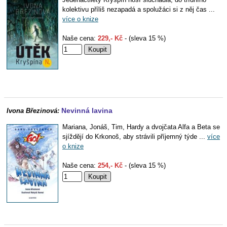
kolektivu příliš nezapadá a spolužáci si z něj čas ...
více o knize
Naše cena:
229,- Kč
- (sleva 15 %)
Nevinná lavina
Ivona Březinová:
Mariana, Jonáš, Tim, Hardy a dvojčata Alfa a Beta se
sjíždějí do Krkonoš, aby strávili příjemný týde ...
více
o knize
Naše cena:
254,- Kč
- (sleva 15 %)