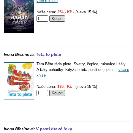
více o knize
Naše cena:
254,- Kč
- (sleva 15 %)
Teta to plete
Ivona Březinová:
Teta Běta ráda plete. Svetry, čepice, rukavice i šály.
A taky pohádky. Když se teta pustí do jejich ...
více o
knize
Naše cena:
195,- Kč
- (sleva 15 %)
V pasti dravé řeky
Ivona Březinová: