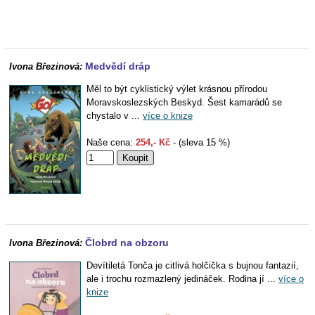
Medvědí dráp
Ivona Březinová:
Měl to být cyklistický výlet krásnou přírodou
Moravskoslezských Beskyd. Šest kamarádů se
chystalo v ...
více o knize
Naše cena:
254,- Kč
- (sleva 15 %)
Člobrd na obzoru
Ivona Březinová:
Devítiletá Tonča je citlivá holčička s bujnou fantazií,
ale i trochu rozmazlený jedináček. Rodina jí ...
více o
knize