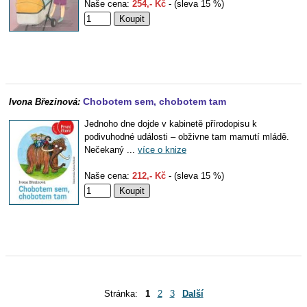
Naše cena:
254,- Kč
- (sleva 15 %)
Chobotem sem, chobotem tam
Ivona Březinová:
Jednoho dne dojde v kabinetě přírodopisu k
podivuhodné události – obživne tam mamutí mládě.
Nečekaný ...
více o knize
Naše cena:
212,- Kč
- (sleva 15 %)
Stránka:
1
2
3
Další