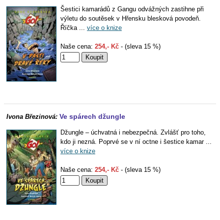
Šestici kamarádů z Gangu odvážných zastihne při
výletu do soutěsek v Hřensku blesková povodeň.
Říčka ...
více o knize
Naše cena:
254,- Kč
- (sleva 15 %)
Ve spárech džungle
Ivona Březinová:
Džungle – úchvatná i nebezpečná. Zvlášť pro toho,
kdo ji nezná. Poprvé se v ní octne i šestice kamar ...
více o knize
Naše cena:
254,- Kč
- (sleva 15 %)