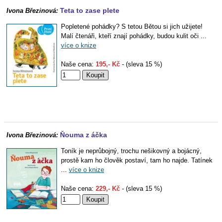
Teta to zase plete
Ivona Březinová:
Popletené pohádky? S tetou Bětou si jich užijete!
Malí čtenáři, kteří znají pohádky, budou kulit oči ...
více o knize
Naše cena:
195,- Kč
- (sleva 15 %)
Ňouma z áčka
Ivona Březinová:
Toník je neprůbojný, trochu nešikovný a bojácný,
prostě kam ho člověk postaví, tam ho najde. Tatínek
...
více o knize
Naše cena:
229,- Kč
- (sleva 15 %)