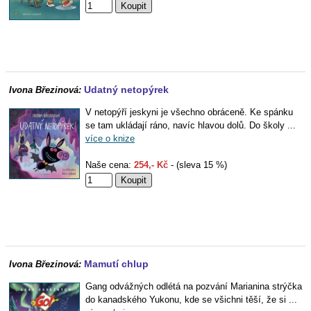
Udatný netopýrek
Ivona Březinová:
V netopýří jeskyni je všechno obráceně. Ke spánku
se tam ukládají ráno, navíc hlavou dolů. Do školy ...
více o knize
Naše cena:
254,- Kč
- (sleva 15 %)
Mamutí chlup
Ivona Březinová:
Gang odvážných odlétá na pozvání Marianina strýčka
do kanadského Yukonu, kde se všichni těší, že si ...