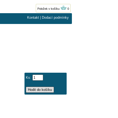
Položek v košíku
0
Kontakt
|
Dodací podmínky
Ks: