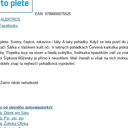
EAN:
9788000075525
:
ALBATROS
a Facebooku
plete. Svetry, čepice, rukavice i šály. A taky pohádky. Když se teta pustí do j
tačí Šárka s Vašíkem kulit oči. V tetiných pohádkách Červená karkulka potká 
ohy, Popelka leze na strom a hledá světýlko, Sněhurka trpaslíkům vaří ze z
ní Šípkové Růženky je přímo k neuvěření. Malí čtenáři si však na nich moho
 dobře znají ta nejhezčí pohádková vyprávění.
Zatím nikdo nehodnotil.
y od stejného autora(autorky)
:
á: Dárek pro Sáru
: Psi, psi, psi
á: Žofinka Ofinka