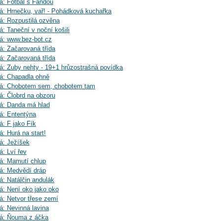
á: Fotbal s Fandou
á: Hrnečku, vař! - Pohádková kuchařka
á: Rozpustilá ozvěna
á: Taneční v noční košili
á: www.bez-bot.cz
á: Začarovaná třída
á: Začarovaná třída
á: Zuby nehty - 19+1 hrůzostrašná povídka
á: Chapadla ohně
vá: Chobotem sem, chobotem tam
á: Člobrd na obzoru
vá: Danda má hlad
á: Ententýna
á: F jako Fík
: Hurá na start!
á: Ježíšek
á: Lví řev
á: Mamutí chlup
á: Medvědí dráp
á: Natálčin andulák
á: Není oko jako oko
á: Netvor třese zemí
á: Nevinná lavina
vá: Ňouma z áčka