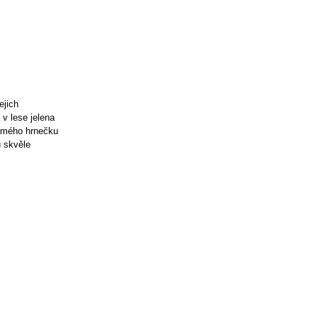
ejich
v lese jelena
námého hrnečku
u skvěle