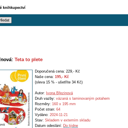
vé knihkupectví
inová:
Teta to plete
Doporučená cena: 229,- Kč
Naše cena:
195
,- Kč
(sleva 15 % - ušetříte 34 Kč)
Autor:
Ivona Březinová
Druh vazby:
vázaná s laminovaným potahem
Rozměry:
160 x 195 mm
Počet stran:
64
Vydáno:
2024-11-21
Stav:
Skladem v externím skladu
Datum odeslání:
Do týdne