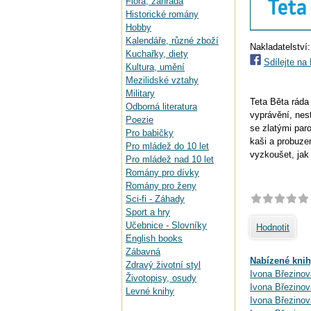
Flora, zahrada
Historické romány
Hobby
Kalendáře, různé zboží
Nakladatelství
Kuchařky, diety
Sdílejte n
Kultura, umění
Mezilidské vztahy
Military
Teta Běta ráda 
Odborná literatura
vyprávění, nes
Poezie
se zlatými par
Pro babičky
kaši a probuze
Pro mládež do 10 let
vyzkoušet, jak
Pro mládež nad 10 let
Romány pro dívky
Romány pro ženy
Sci-fi - Záhady
Sport a hry
Učebnice - Slovníky
Hodnotit
English books
Zábavná
Nabízené knih
Zdravý životní styl
Ivona Březinov
Životopisy, osudy
Ivona Březinová
Levné knihy
Ivona Březinov