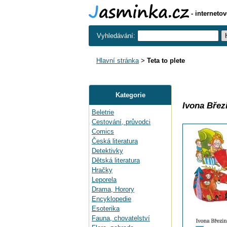
- interneto
Vyhledávání:
Hlavní stránka
>
Teta to plete
Kategorie
Ivona Břez
Beletrie
Cestování, průvodci
Comics
Česká literatura
Detektivky
Dětská literatura
Hračky
Leporela
Drama, Horory
Encyklopedie
Esoterika
Fauna, chovatelství