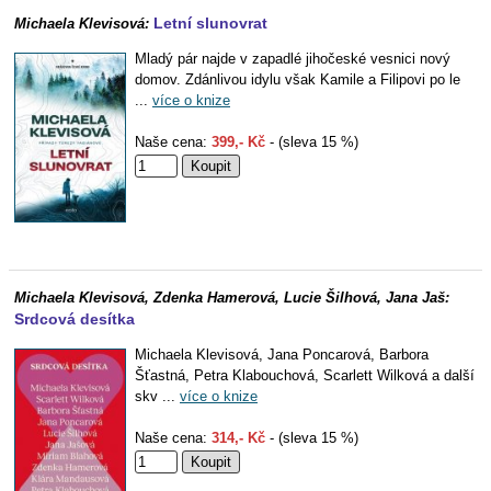
Letní slunovrat
Michaela Klevisová:
Mladý pár najde v zapadlé jihočeské vesnici nový
domov. Zdánlivou idylu však Kamile a Filipovi po le
...
více o knize
Naše cena:
399,- Kč
- (sleva 15 %)
Michaela Klevisová, Zdenka Hamerová, Lucie Šilhová, Jana Jaš:
Srdcová desítka
Michaela Klevisová, Jana Poncarová, Barbora
Šťastná, Petra Klabouchová, Scarlett Wilková a další
skv ...
více o knize
Naše cena:
314,- Kč
- (sleva 15 %)