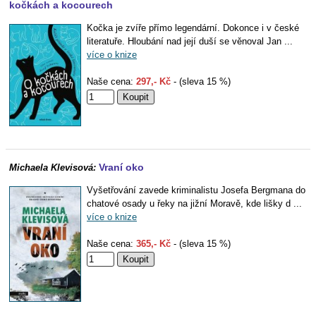
kočkách a kocourech
Kočka je zvíře přímo legendární. Dokonce i v české
literatuře. Hloubání nad její duší se věnoval Jan ...
více o knize
Naše cena:
297,- Kč
- (sleva 15 %)
Vraní oko
Michaela Klevisová:
Vyšetřování zavede kriminalistu Josefa Bergmana do
chatové osady u řeky na jižní Moravě, kde lišky d ...
více o knize
Naše cena:
365,- Kč
- (sleva 15 %)