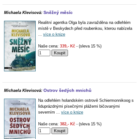
Sněžný měsíc
Michaela Klevisová:
Realitní agentka Olga byla zavražděna na odlehlém
místě v Beskydech před roubenkou, kterou nabízela
...
více o knize
Naše cena:
339,- Kč
- (sleva 15 %)
Ostrov šedých mnichů
Michaela Klevisová:
Na odlehlém holandském ostrově Schiermonnikoog s
liduprázdnými písečnými plážemi bičovanými
severním ...
více o knize
Naše cena:
382,- Kč
- (sleva 15 %)