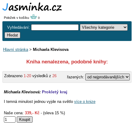
Položek v košíku
0
Vyhledávání:
Hlavní stránka
>
Michaela Klevisova
Kniha nenalezena, podobné knihy:
Zobrazeno
1-20
výsledků z
26
řazených:
Prokletý kraj
Michaela Klevisová:
I temná minulost jednou vyjde na světlo
více o knize
Naše cena:
339,- Kč
- (sleva 15 %)