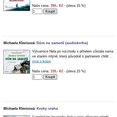
Naše cena:
399,- Kč
- (sleva 15 %)
Dům na samotě (audiokniha)
Michaela Klevisová:
Výtvarnice Nela po rozchodu s přítelem zůstala sama
ve starém mlýně, který původně s partnerem chtěl ...
více o knize
Naše cena:
339,- Kč
- (sleva 15 %)
Kroky vraha
Michaela Klevisová:
V pražském lesoparku byla v noci uškrcena mladá