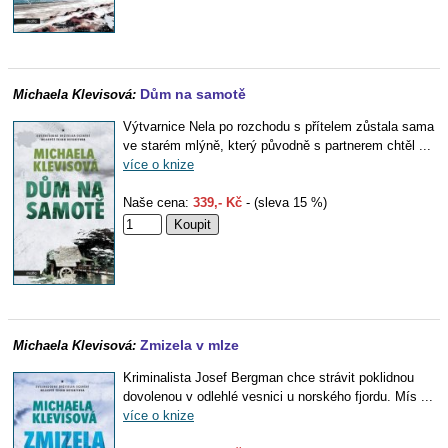
Dům na samotě
Michaela Klevisová:
Výtvarnice Nela po rozchodu s přítelem zůstala sama
ve starém mlýně, který původně s partnerem chtěl ...
více o knize
Naše cena:
339,- Kč
- (sleva 15 %)
Zmizela v mlze
Michaela Klevisová:
Kriminalista Josef Bergman chce strávit poklidnou
dovolenou v odlehlé vesnici u norského fjordu. Mís ...
více o knize