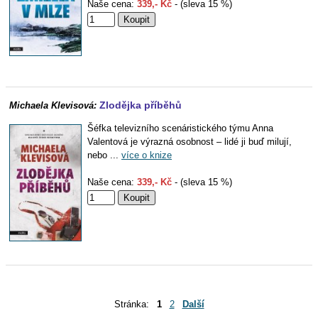
Naše cena:
339,- Kč
- (sleva 15 %)
Zlodějka příběhů
Michaela Klevisová:
Šéfka televizního scenáristického týmu Anna
Valentová je výrazná osobnost – lidé ji buď milují,
nebo ...
více o knize
Naše cena:
339,- Kč
- (sleva 15 %)
Stránka:
1
2
Další