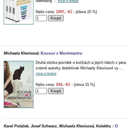
odehrávaj ...
více o knize
Naše cena:
1097,- Kč
- (sleva 15 %)
Kocour z Montmartru
Michaela Klevisová:
Druhá sbírka povídek o kočkách a jejich lidech z pera
známé autorky detektivek Michaely Klevisové vy ...
více o knize
Naše cena:
254,- Kč
- (sleva 15 %)
O
Karel Poláček, Josef Schwarz, Michaela Klevisová, Kolektiv, :