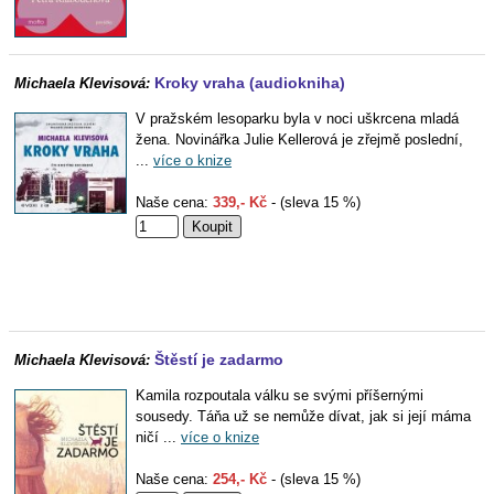
Kroky vraha (audiokniha)
Michaela Klevisová:
V pražském lesoparku byla v noci uškrcena mladá
žena. Novinářka Julie Kellerová je zřejmě poslední,
...
více o knize
Naše cena:
339,- Kč
- (sleva 15 %)
Štěstí je zadarmo
Michaela Klevisová:
Kamila rozpoutala válku se svými příšernými
sousedy. Táňa už se nemůže dívat, jak si její máma
ničí ...
více o knize
Naše cena:
254,- Kč
- (sleva 15 %)