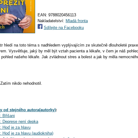
EAN:
9788020456113
Nakladatelství:
Mladá fronta
Sdílejte na Facebooku
r hledí na toto téma s nadhledem vyplývajícím ze skutečně dlouholeté prax
em. Vysvětluje, jaký by měl být vztah pacienta a lékaře, v čem je náš pohle
 pohled našeho lékaře. Jak zvládnout stres a bolest a jak by měla nemocného
Zatím nikdo nehodnotil.
y od stejného autora(autorky)
:
 Břišani
: Deprese není depka
 Hoď je za hlavu
 Hoď je za hlavu (audiokniha)