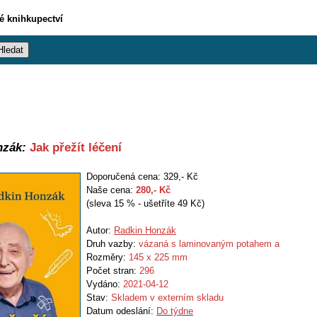
vé knihkupectví
nzák:
Jak přežít léčení
Doporučená cena: 329,- Kč
Naše cena:
280
,- Kč
(sleva 15 % - ušetříte 49 Kč)
Autor:
Radkin Honzák
Druh vazby:
vázaná s laminovaným potahem a
Rozměry:
145 x 225 mm
Počet stran:
296
Vydáno:
2021-04-12
Stav:
Skladem v externím skladu
Datum odeslání:
Do týdne