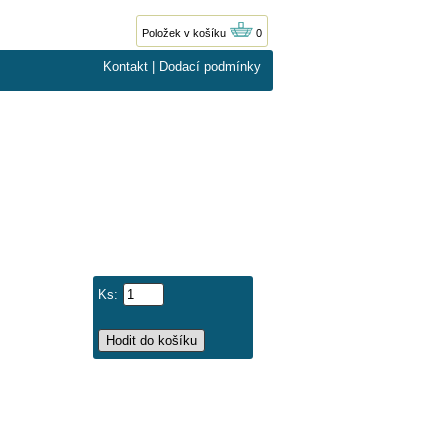
Položek v košíku
0
Kontakt
|
Dodací podmínky
Ks: