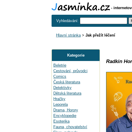
- interneto
Vyhledávání:
Hlavní stránka
>
Jak přežít léčení
Kategorie
Radkin Ho
Beletrie
Cestování, průvodci
Comics
Česká literatura
Detektivky
Dětská literatura
Hračky
Leporela
Drama, Horory
Encyklopedie
Esoterika
Fauna, chovatelství