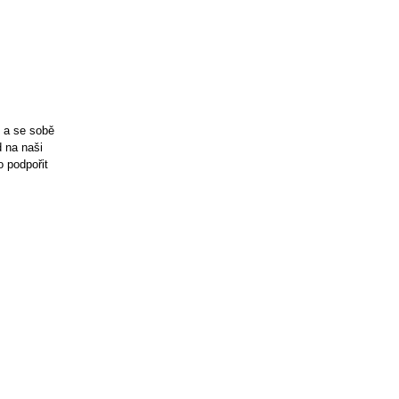
e a se sobě
d na naši
 podpořit