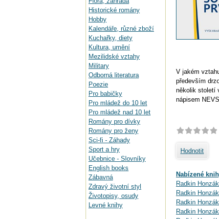
Flora, zahrada
Historické romány
Hobby
Kalendáře, různé zboží
Kuchařky, diety
Kultura, umění
Mezilidské vztahy
Military
V jakém vztahu
Odborná literatura
především drzo
Poezie
několik stolet
Pro babičky
nápisem NEV
Pro mládež do 10 let
Pro mládež nad 10 let
Romány pro dívky
Romány pro ženy
Sci-fi - Záhady
Sport a hry
Hodnotit
Učebnice - Slovníky
English books
Nabízené knih
Zábavná
Radkin Honzák:
Zdravý životní styl
Radkin Honzák
Životopisy, osudy
Radkin Honzák:
Levné knihy
Radkin Honzák: