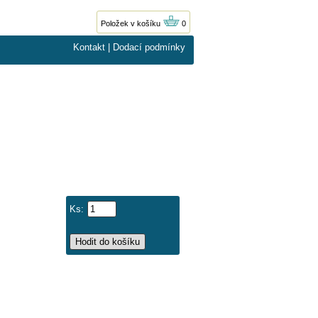
Položek v košíku
0
Kontakt
|
Dodací podmínky
Ks: