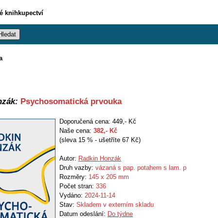
vé knihkupectví
a
nzák:
Psychosomatická prvouka
Doporučená cena: 449,- Kč
Naše cena:
382
,- Kč
(sleva 15 % - ušetříte 67 Kč)
Autor:
Radkin Honzák
Druh vazby:
vázaná s pap. potahem s lam. p
Rozměry:
145 x 205 mm
Počet stran:
336
Vydáno:
2024-11-14
Stav:
Skladem v externím skladu
Datum odeslání:
Do týdne