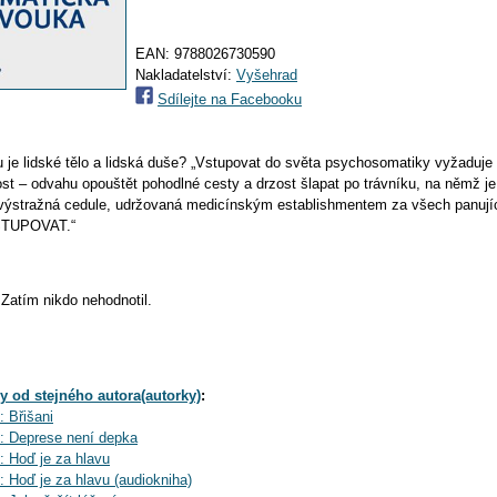
EAN:
9788026730590
Nakladatelství:
Vyšehrad
Sdílejte na Facebooku
 je lidské tělo a lidská duše? „Vstupovat do světa psychosomatiky vyžaduje
st – odvahu opouštět pohodlné cesty a drzost šlapat po trávníku, na němž j
í výstražná cedule, udržovaná medicínským establishmentem za všech panují
STUPOVAT.“
Zatím nikdo nehodnotil.
y od stejného autora(autorky)
:
 Břišani
: Deprese není depka
 Hoď je za hlavu
 Hoď je za hlavu (audiokniha)