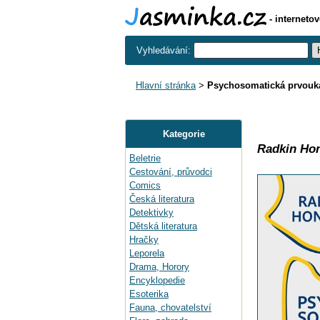
- interneto
Vyhledávání:
Hlavní stránka
>
Psychosomatická prvouk
Kategorie
Radkin Ho
Beletrie
Cestování, průvodci
Comics
Česká literatura
Detektivky
Dětská literatura
Hračky
Leporela
Drama, Horory
Encyklopedie
Esoterika
Fauna, chovatelství