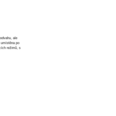
 odvahu, ale
e umístěna po
cích režimů, s