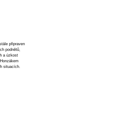
tále připraven
ých podnětů,
ch a úzkost
m Honzákem
h situacích.