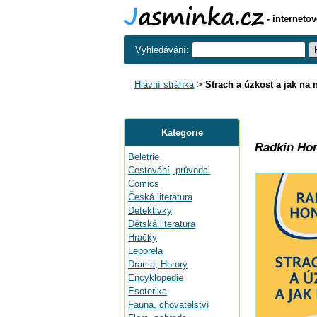
- interneto
Vyhledávání:
Hlavní stránka
>
Strach a úzkost a jak na 
Kategorie
Radkin Ho
Beletrie
Cestování, průvodci
Comics
Česká literatura
Detektivky
Dětská literatura
Hračky
Leporela
Drama, Horory
Encyklopedie
Esoterika
Fauna, chovatelství