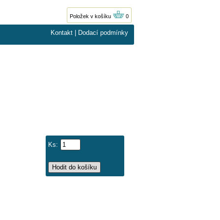
Položek v košíku
0
Kontakt
|
Dodací podmínky
Ks: