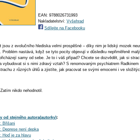
EAN:
9788026731993
Nakladatelství:
Vyšehrad
Sdílejte na Facebooku
t jsou z evolučního hlediska velmi prospěšné – díky nim je lidský mozek neus
í. Problém nastává, když se tyto pocity objevují v důsledku nepřiměřeně mal
řicházejí samy od sebe. Je to i váš případ? Chcete se dozvědět, jak si stra
lu a vybudovat si s nimi zdravý vztah? S renomovaným psychiatrem Radkine
rachu z různých úhlů a zjistíte, jak pracovat se svými emocemi i ve složitýc
Zatím nikdo nehodnotil.
y od stejného autora(autorky)
:
 Břišani
: Deprese není depka
 Hoď je za hlavu