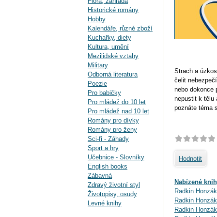
Flora, zahrada
Historické romány
Hobby
Kalendáře, různé zboží
Kuchařky, diety
Kultura, umění
Mezilidské vztahy
Military
Strach a úzkos
Odborná literatura
čelit nebezpeč
Poezie
nebo dokonce p
Pro babičky
nepustit k tě
Pro mládež do 10 let
poznáte téma st
Pro mládež nad 10 let
Romány pro dívky
Romány pro ženy
Sci-fi - Záhady
Sport a hry
Učebnice - Slovníky
Hodnotit
English books
Zábavná
Nabízené knih
Zdravý životní styl
Radkin Honzák:
Životopisy, osudy
Radkin Honzák
Levné knihy
Radkin Honzák: