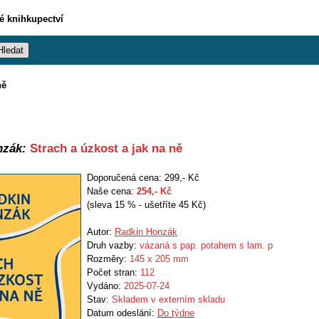
vé knihkupectví
ně
nzák:
Strach a úzkost a jak na ně
Doporučená cena: 299,- Kč
Naše cena:
254
,- Kč
(sleva 15 % - ušetříte 45 Kč)
Autor:
Radkin Honzák
Druh vazby:
vázaná s pap. potahem s lam. p
Rozměry:
145 x 205 mm
Počet stran:
112
Vydáno:
2025-07-24
Stav:
Skladem v externím skladu
Datum odeslání:
Do týdne