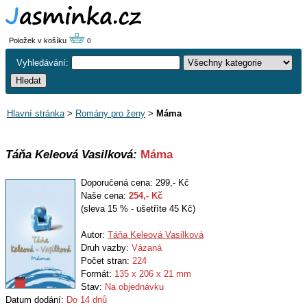
Položek v košíku
0
Vyhledávání:
Hlavní stránka
>
Romány pro ženy
>
Máma
Táňa Keleová Vasilková:
Máma
Doporučená cena: 299,- Kč
Naše cena:
254
,- Kč
(sleva 15 % - ušetříte 45 Kč)
Autor:
Táňa Keleová Vasilková
Druh vazby:
Vázaná
Počet stran:
224
Formát:
135 x 206 x 21 mm
Stav:
Na objednávku
Datum dodání:
Do 14 dnů