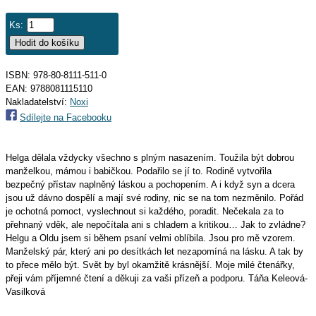
Ks:
ISBN: 978-80-8111-511-0
EAN:
9788081115110
Nakladatelství:
Noxi
Sdílejte na Facebooku
Helga dělala vždycky všechno s plným nasazením. Toužila být dobrou
manželkou, mámou i babičkou. Podařilo se jí to. Rodině vytvořila
bezpečný přístav naplněný láskou a pochopením. A i když syn a dcera
jsou už dávno dospělí a mají své rodiny, nic se na tom nezměnilo. Pořád
je ochotná pomoct, vyslechnout si každého, poradit. Nečekala za to
přehnaný vděk, ale nepočítala ani s chladem a kritikou… Jak to zvládne?
Helgu a Oldu jsem si během psaní velmi oblíbila. Jsou pro mě vzorem.
Manželský pár, který ani po desítkách let nezapomíná na lásku. A tak by
to přece mělo být. Svět by byl okamžitě krásnější. Moje milé čtenářky,
přeji vám příjemné čtení a děkuji za vaši přízeň a podporu. Táňa Keleová-
Vasilková