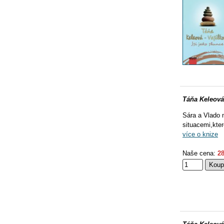
Táňa Keleová 
Sára a Vlado m
situacemi,kte
více o knize
Naše cena:
28