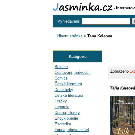
- interneto
Vyhledávání:
Hlavní stránka
>
Tana Keleova
Kategorie
Beletrie
Zobrazeno
1-
Cestování, průvodci
Comics
Česká literatura
Táňa Keleová
Detektivky
Dětská literatura
Hračky
Leporela
Drama, Horory
Encyklopedie
Esoterika
Fauna, chovatelství