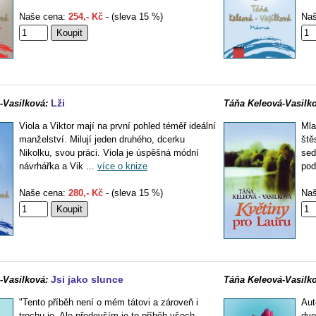
Naše cena:
254,- Kč
- (sleva 15 %)
Naš
Lži
-Vasilková:
Táňa Keleová-Vasilko
Viola a Viktor mají na první pohled téměř ideální
Mla
manželství. Milují jeden druhého, dcerku
ště
Nikolku, svou práci. Viola je úspěšná módní
sed
návrhářka a Vik ...
více o knize
pod
Naše cena:
280,- Kč
- (sleva 15 %)
Naš
Jsi jako slunce
-Vasilková:
Táňa Keleová-Vasilko
"Tento příběh není o mém tátovi a zároveň i
Aut
trochu je. Ale především je to příběh všech
dvo