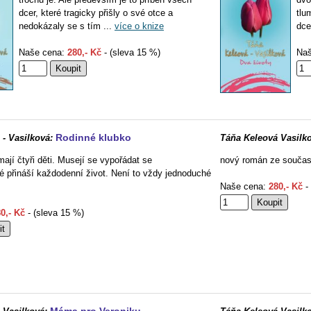
dcer, které tragicky přišly o své otce a
tlu
nedokázaly se s tím ...
více o knize
dce
Naše cena:
280,- Kč
- (sleva 15 %)
Naš
Rodinné klubko
- Vasilková:
Táňa Keleová Vasilko
ají čtyři děti. Musejí se vypořádat se
nový román ze součas
ré přináší každodenní život. Není to vždy jednoduché
Naše cena:
280,- Kč
- 
0,- Kč
- (sleva 15 %)