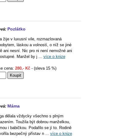
Pozlátko
vá:
 žije v luxusní vile, rozmazlovaná
hobytem, láskou a volností, o níž se jiné
ě ani nesní. Nic pro ni není nemožné ani
ostupné. Manžel by j ...
více o knize
e cena:
280,- Kč
- (sleva 15 %)
Máma
vá:
ga dělala vždycky všechno s plným
azením. Toužila být dobrou manželkou,
ou i babičkou. Podařilo se jí to. Rodině
vořila bezpečný přístav n ...
více o knize