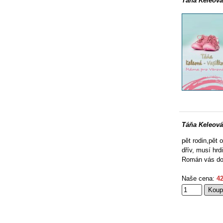
Táňa Keleová
Táňa Keleová
pět rodin,pět
dřív, musí hr
Román vás do
Naše cena:
42