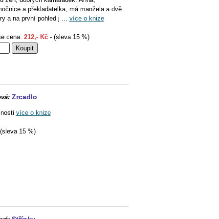
močnice a překladatelka, má manžela a dvě
ry a na první pohled j ...
více o knize
e cena:
212,- Kč
- (sleva 15 %)
Zrcadlo
vá:
nosti
více o knize
(sleva 15 %)