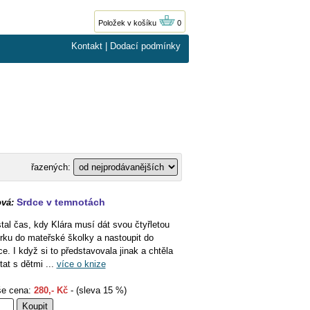
Položek v košíku
0
Kontakt
|
Dodací podmínky
řazených:
Srdce v temnotách
vá:
tal čas, kdy Klára musí dát svou čtyřletou
rku do mateřské školky a nastoupit do
ce. I když si to představovala jinak a chtěla
tat s dětmi ...
více o knize
e cena:
280,- Kč
- (sleva 15 %)