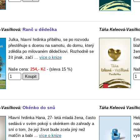
Ranč u dědečka
-Vasilková:
Táňa Keleová-Vasilko
Julka, hlavní hrdinka příběhu, se po rozvodu
Ema
přestěhuje s dcerou na samotu, do domu, který
bla
zdědila po milovaném dědečkovi. Rozhodně se
žen
žít jinak, začí ...
více o knize
ned
Naše cena:
254,- Kč
- (sleva 15 %)
Naš
Okénko do snů
-Vasilková:
Táňa Keleová Vasilko
Hlavní hrdinka Hana, 27- letá mladá žena, často
Hel
sedává v svém pokoji s okénkem do zahrady a
nas
sní o tom, že její život bude zcela jiný než
mám
matčin a babi ...
více o knize
vyt