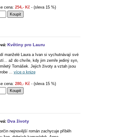
e cena:
254,- Kč
- (sleva 15 %)
Květiny pro Lauru
vá:
dí manželé Laura a Ivan si vychutnávají své
stí... až do chvíle, kdy jim zemře jediný syn,
miletý Tomášek. Jejich životy a vztah jsou
robe ...
více o knize
e cena:
280,- Kč
- (sleva 15 %)
Dva životy
vá:
orčin nejnovější román zachycuje příběh
u žen, dobrých kamarádek. Anna,