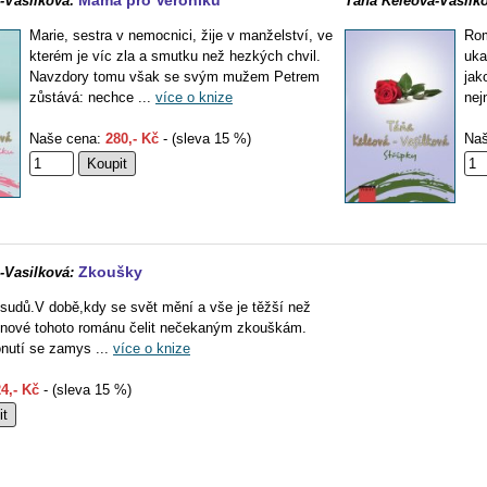
Máma pro Veroniku
-Vasilková:
Táňa Keleová-Vasilko
Marie, sestra v nemocnici, žije v manželství, ve
Rom
kterém je víc zla a smutku než hezkých chvil.
uka
Navzdory tomu však se svým mužem Petrem
jak
zůstává: nechce ...
více o knize
nej
Naše cena:
280,- Kč
- (sleva 15 %)
Naš
Zkoušky
-Vasilková:
 osudů.V době,kdy se svět mění a vše je těžší než
dinové tohoto románu čelit nečekaným zkouškám.
nutí se zamys ...
více o knize
4,- Kč
- (sleva 15 %)