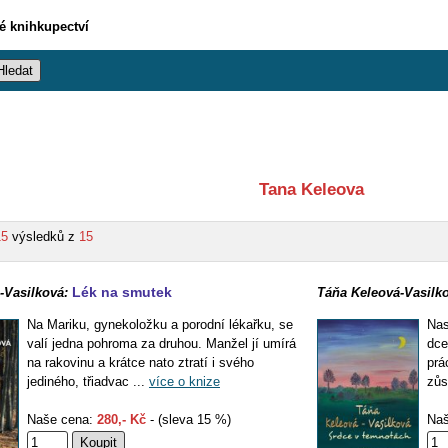
vé knihkupectví
Tana Keleova
15
výsledků z
15
Lék na smutek
-Vasilková:
Táňa Keleová-Vasilko
Na Mariku, gynekoložku a porodní lékařku, se
Nas
valí jedna pohroma za druhou. Manžel jí umírá
dce
na rakovinu a krátce nato ztratí i svého
prá
jediného, třiadvac ...
více o knize
zůs
Naše cena:
280,- Kč
- (sleva 15 %)
Naš