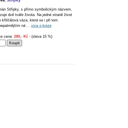
Střípky
vá:
án Střípky, s přímo symbolickým názvem,
zuje dvě tváře života. Na jedné straně život
o křišťálová váza, která se i při tom
nepatrnějším ná ...
více o knize
e cena:
280,- Kč
- (sleva 15 %)