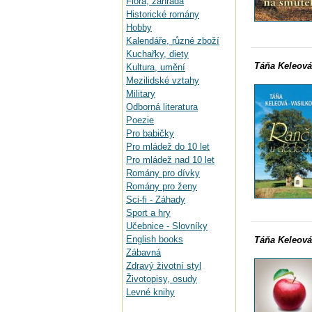
Flora, zahrada
Historické romány
Hobby
Kalendáře, různé zboží
Kuchařky, diety
Táňa Keleová
Kultura, umění
Mezilidské vztahy
Military
Odborná literatura
Poezie
Pro babičky
Pro mládež do 10 let
Pro mládež nad 10 let
Romány pro dívky
Romány pro ženy
Sci-fi - Záhady
Sport a hry
Učebnice - Slovníky
English books
Táňa Keleová
Zábavná
Zdravý životní styl
Životopisy, osudy
Levné knihy