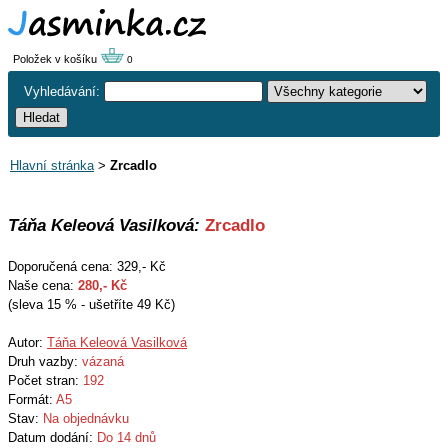
Položek v košíku
0
Vyhledávání:
Hlavní stránka
>
Zrcadlo
Táňa Keleová Vasilková:
Zrcadlo
Doporučená cena: 329,- Kč
Naše cena:
280
,- Kč
(sleva 15 % - ušetříte 49 Kč)
Autor:
Táňa Keleová Vasilková
Druh vazby:
vázaná
Počet stran:
192
Formát:
A5
Stav:
Na objednávku
Datum dodání:
Do 14 dnů