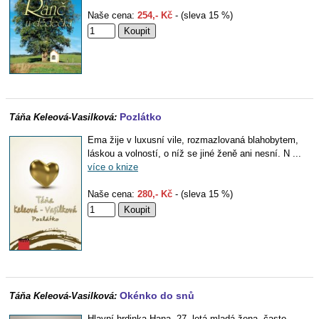
Naše cena:
254,- Kč
- (sleva 15 %)
Pozlátko
Táňa Keleová-Vasilková:
Ema žije v luxusní vile, rozmazlovaná blahobytem,
láskou a volností, o níž se jiné ženě ani nesní. N ...
více o knize
Naše cena:
280,- Kč
- (sleva 15 %)
Okénko do snů
Táňa Keleová-Vasilková:
Hlavní hrdinka Hana, 27- letá mladá žena, často