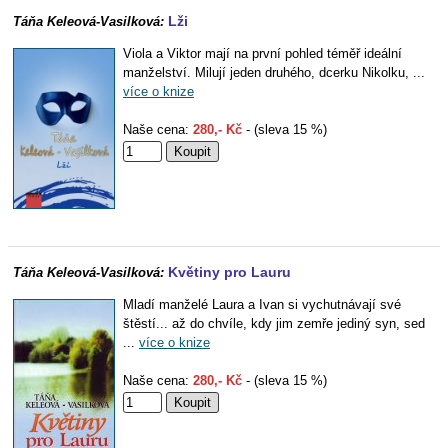
Lži
Táňa Keleová-Vasilková:
Viola a Viktor mají na první pohled téměř ideální
manželství. Milují jeden druhého, dcerku Nikolku, ...
více o knize
Naše cena:
280,- Kč
- (sleva 15 %)
Květiny pro Lauru
Táňa Keleová-Vasilková:
Mladí manželé Laura a Ivan si vychutnávají své
štěstí... až do chvíle, kdy jim zemře jediný syn, sed
...
více o knize
Naše cena:
280,- Kč
- (sleva 15 %)