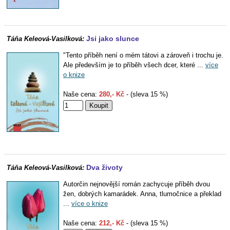
Jsi jako slunce
Táňa Keleová-Vasilková:
"Tento příběh není o mém tátovi a zároveň i trochu je.
Ale především je to příběh všech dcer, které ...
více
o knize
Naše cena:
280,- Kč
- (sleva 15 %)
Dva životy
Táňa Keleová-Vasilková:
Autorčin nejnovější román zachycuje příběh dvou
žen, dobrých kamarádek. Anna, tlumočnice a překlad
...
více o knize
Naše cena:
212,- Kč
- (sleva 15 %)