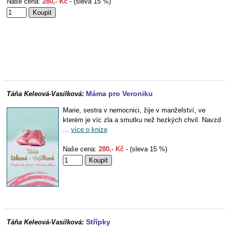
Naše cena:
280,- Kč
- (sleva 15 %)
Máma pro Veroniku
Táňa Keleová-Vasilková:
Marie, sestra v nemocnici, žije v manželství, ve
kterém je víc zla a smutku než hezkých chvil. Navzd
...
více o knize
Naše cena:
280,- Kč
- (sleva 15 %)
Střípky
Táňa Keleová-Vasilková: