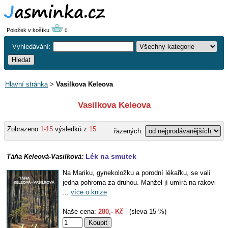
Položek v košíku
0
Vyhledávání:
Hlavní stránka
>
Vasilkova Keleova
Vasilkova Keleova
Zobrazeno
1-15
výsledků z
15
řazených:
Lék na smutek
Táňa Keleová-Vasilková:
Na Mariku, gynekoložku a porodní lékařku, se valí
jedna pohroma za druhou. Manžel jí umírá na rakovi
...
více o knize
Naše cena:
280,- Kč
- (sleva 15 %)