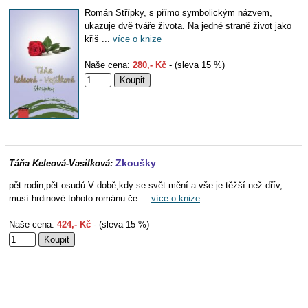
Román Střípky, s přímo symbolickým názvem,
ukazuje dvě tváře života. Na jedné straně život jako
křiš ...
více o knize
Naše cena:
280,- Kč
- (sleva 15 %)
Zkoušky
Táňa Keleová-Vasilková:
pět rodin,pět osudů.V době,kdy se svět mění a vše je těžší než dřív,
musí hrdinové tohoto románu če ...
více o knize
Naše cena:
424,- Kč
- (sleva 15 %)