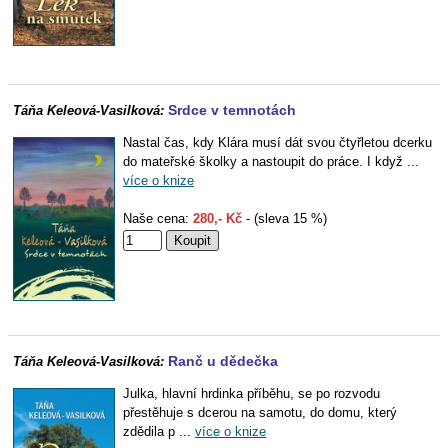
Srdce v temnotách
Táňa Keleová-Vasilková:
Nastal čas, kdy Klára musí dát svou čtyřletou dcerku
do mateřské školky a nastoupit do práce. I když ...
více o knize
Naše cena:
280,- Kč
- (sleva 15 %)
Ranč u dědečka
Táňa Keleová-Vasilková:
Julka, hlavní hrdinka příběhu, se po rozvodu
přestěhuje s dcerou na samotu, do domu, který
zdědila p ...
více o knize