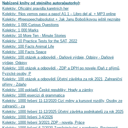
Nabízené knihy od stejného autora(autorky)
:
Kolektiv: Oficiální pravidla karetních her
Kolektiv: !Nos vemos paso a paso! A1.1 – Libro del al. + MP3 online
Kolektiv: #freespeechabsolutist + Jak Janu Bobošíkovou ještě neznáte
Kolektiv: 1,000 Curious Questions
Kolektiv: 1,000 Marks
Kolektiv: 10 More Ten - Minute Stories
Kolektiv: 10 Practice Tests for the SAT, 2022
Kolektiv: 100 Facts Animal Life
Kolektiv: 100 Facts Space
Kolektiv: 100 otázek a odpovědí - Daňové výdaje, Odpisy - Daňové
výdaje, Odpisy
Kolektiv: 100 otázek a odpovědí - ZDP a DPH po novele (Daň z příjmů,
Fyzické osoby, P
Kolektiv: 100 otázek a odpovědí Účetní závěrka za rok 2021, Zahraniční
příjmy - Zdaňo
Kolektiv: 100 pokladů České republiky: Hrady a zámky
Kolektiv: 1000 esercizi di grammatica
Kolektiv: 1000 řešení 11-12/2020 Cizí měny a kursové rozdíly, Osoby ze
zahraničí - za
Kolektiv: 1000 řešení 11-12/2025 Účetní závěrka podnikatelů za rok 2025
Kolektiv: 1000 řešení 3-4/2026
Kolektiv: 1000 řešení 3/2021 ZDP - novela, Práce
Kolektiv: 1000 řešení 6-7/2020 Zaměstnávání a pandemie, Povinnosti