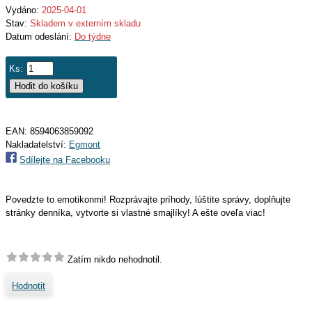
Vydáno:
2025-04-01
Stav:
Skladem v externím skladu
Datum odeslání:
Do týdne
Ks:
EAN:
8594063859092
Nakladatelství:
Egmont
Sdílejte na Facebooku
Povedzte to emotikonmi! Rozprávajte príhody, lúštite správy, doplňujte
stránky denníka, vytvorte si vlastné smajlíky! A ešte oveľa viac!
Zatím nikdo nehodnotil.
Hodnotit