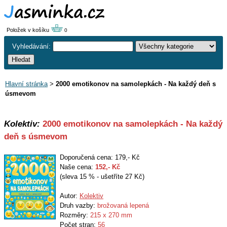
Položek v košíku
0
Vyhledávání:
Hlavní stránka
>
2000 emotikonov na samolepkách - Na každý deň s
úsmevom
Kolektiv:
2000 emotikonov na samolepkách - Na každý
deň s úsmevom
Doporučená cena: 179,- Kč
Naše cena:
152
,- Kč
(sleva 15 % - ušetříte 27 Kč)
Autor:
Kolektiv
Druh vazby:
brožovaná lepená
Rozměry:
215 x 270 mm
Počet stran:
56