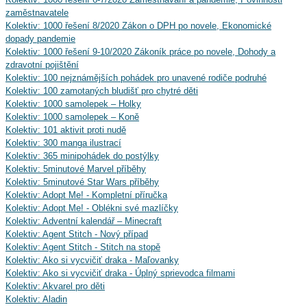
zaměstnavatele
Kolektiv: 1000 řešení 8/2020 Zákon o DPH po novele, Ekonomické
dopady pandemie
Kolektiv: 1000 řešení 9-10/2020 Zákoník práce po novele, Dohody a
zdravotní pojištění
Kolektiv: 100 nejznámějších pohádek pro unavené rodiče podruhé
Kolektiv: 100 zamotaných bludišť pro chytré děti
Kolektiv: 1000 samolepek – Holky
Kolektiv: 1000 samolepek – Koně
Kolektiv: 101 aktivit proti nudě
Kolektiv: 300 manga ilustrací
Kolektiv: 365 minipohádek do postýlky
Kolektiv: 5minutové Marvel příběhy
Kolektiv: 5minutové Star Wars příběhy
Kolektiv: Adopt Me! - Kompletní příručka
Kolektiv: Adopt Me! - Oblékni své mazlíčky
Kolektiv: Adventní kalendář – Minecraft
Kolektiv: Agent Stitch - Nový případ
Kolektiv: Agent Stitch - Stitch na stopě
Kolektiv: Ako si vycvičiť draka - Maľovanky
Kolektiv: Ako si vycvičiť draka - Úplný sprievodca filmami
Kolektiv: Akvarel pro děti
Kolektiv: Aladin